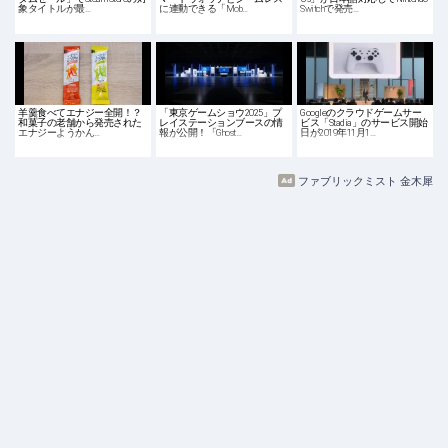
象タイトルが最…
に連動できる「Mob…
Switchで発売…
羊羹食べてエナジー全開！？
「東京ゲームショウ2025」プ
Googleのクラウドゲームサー
和菓子の老舗から発売された
レイステーションブースの情
ビス「Stadia」のサービス開始
エナジーようかん…
報が公開！「Ghost…
日が2019年11月1…
ファブリックミスト 金木犀