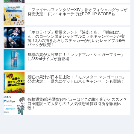
「ファイナルファンタジーXIV」新オフィシャルグッズが
発売決定！ドン・キホーテではPOP UP STOREも
「ホロライブ」所属タレント「湊あくあ」「獅白ぼた
ん」のローソン限定レッドブルコラボキャンペーンが実
施！2人の描きおろしステッカーが付いたレッドブル6缶
パックが販売！
無糖の翼が大容量に！「レッドブル・シュガーフリー」
に355mlサイズが新登場！
最狂の果汁が日本初上陸！「モンスター マンゴーロコ」
発売決定！一足先にゲット出来るキャンペーンも実施！
仮想通貨(暗号通貨)デビューはどこの取引所がオススメ？
口座開設って大変なの？人気仮想通貨取引所を徹底比
較！