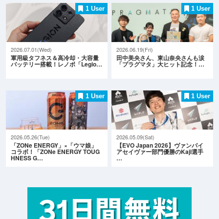
1 User
1 User
2026.07.01(Wed)
2026.06.19(Fri)
軍用級タフネス＆高冷却・大容量
田中美央さん、東山奈央さんも涙
バッテリー搭載！レノボ「Legio…
「プラグマタ」大ヒット記念！…
1 User
1 User
2026.05.26(Tue)
2026.05.09(Sat)
「ZONe ENERGY」×「ウマ娘」
【EVO Japan 2026】ヴァンパイ
コラボ！「ZONe ENERGY TOUG
アセイヴァー部門優勝のKaji選手
HNESS G…
…