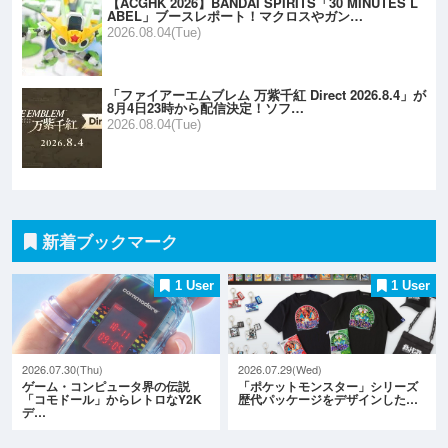
【ACGHK 2026】BANDAI SPIRITS「30 MINUTES L
ABEL」ブースレポート！マクロスやガン…
2026.08.04(Tue)
「ファイアーエムブレム 万紫千紅 Direct 2026.8.4」が
8月4日23時から配信決定！ソフ…
2026.08.04(Tue)
新着ブックマーク
1 User
1 User
2026.07.30(Thu)
2026.07.29(Wed)
ゲーム・コンピュータ界の伝説
「ポケットモンスター」シリーズ
「コモドール」からレトロなY2K
歴代パッケージをデザインした…
デ…