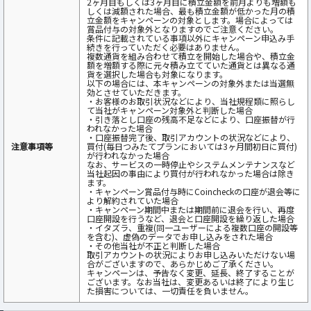
2ヶ月目もしくは3ヶ月目に積立金額を前月よりも増額も
しくは減額された場合、最も積立金額が低かった月の積
立金額をキャンペーンの対象とします。場合によっては
賞品付与の対象外となりますのでご注意ください。
条件に記載されている事項以外にキャンペーン申込み手
続きを行っていただく必要はありません。
複数通貨を組み合わせて積立を開始した場合や、積立金
額を増額する際に元々積み立てていた通貨とは異なる通
貨を選択した場合も対象になります。
以下の場合には、本キャンペーンの対象外または当選無
効とさせていただきます。
・お客様のお取引状況などにより、当社規程類に照らし
て当社がキャンペーン対象外と判断した場合
・引き落とし口座の残高不足などにより、口座振替が行
われなかった場合
・口座振替完了後、取引アカウントの状況などにより、
注意事項等
買付(毎日つみたてプランにおいては3ヶ月間初日に買付)
が行われなかった場合
なお、サービスの一時停止やシステムメンテナンスなど
当社起因の事由により買付が行われなかった場合は除き
ます。
・キャンペーン賞品付与時にCoincheckの口座が退会等に
より解約されていた場合
・キャンペーン期間中または期間前に退会を行い、再度
口座開設を行うなど、退会と口座開設を繰り返した場合
・イタズラ、重複(同一ユーザーによる複数口座の開設等
を含む)、虚偽のデータでお申し込みをされた場合
・その他当社が不正と判断した場合
取引アカウントの状況によりお申し込みいただけない場
合がございますので、あらかじめご了承ください。
キャンペーンは、予告なく変更、延長、終了することが
ございます。なお当社は、変更あるいは終了により生じ
た損害については、一切責任を負いません。