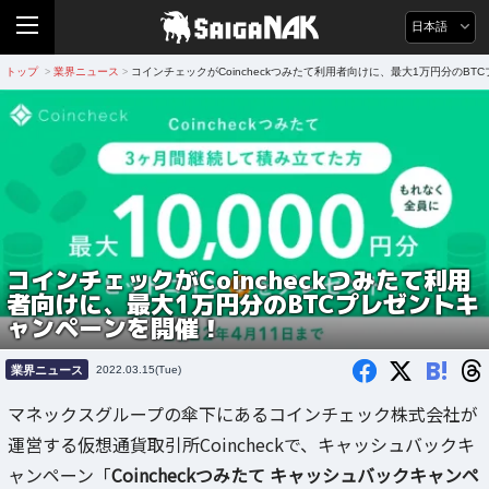
日本語
トップ
業界ニュース
コインチェックがCoincheckつみたて利用者向けに、最大1万円分のB
>
>
コインチェックがCoincheckつみたて利用
者向けに、最大1万円分のBTCプレゼントキ
ャンペーンを開催！
B!
業界ニュース
2022.03.15(Tue)
マネックスグループの傘下にあるコインチェック株式会社が
運営する仮想通貨取引所Coincheckで、キャッシュバックキ
ャンペーン「
Coincheckつみたて キャッシュバックキャンペ