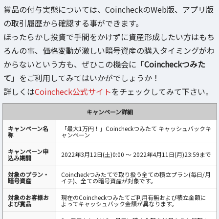
賞品の付与実態については、CoincheckのWeb版、アプリ版
の取引履歴から確認する事ができます。
ほったらかし投資で手間をかけずに資産形成したい方はもち
ろんの事、価格変動が激しい暗号資産の購入タイミングがわ
からないという方も、ぜひこの機会に「
Coincheckつみた
て
」をご利用してみてはいかがでしょうか！
詳しくは
Coincheck公式サイト
をチェックしてみて下さい。
キャンペーン詳細
キャンペーン名
「最大1万円！」Coincheckつみたて キャッシュバックキ
称
ャンペーン
キャンペーン申
2022年3月12日(土)0:00 〜 2022年4月11日(月)23:59まで
込み期間
対象のプラン・
Coincheckつみたてで取り扱う全ての積立プラン(毎日/月
暗号資産
イチ)、全ての暗号資産が対象です。
対象のお客様お
現在のCoincheckつみたてご利用有無および積立金額に
よび賞品
よってキャッシュバック金額が異なります。