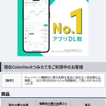
現在Coincheckつみたてをご利用中のお客様
キャンペーン期間中に積立金額を賞品に定める一定金額以上
【条件】
増額し、2022年5月9日から3ヶ月間継続して買い付けを行な
った方
賞品
増額後の積立金額(3ヵ
現在の積立金額
賞品