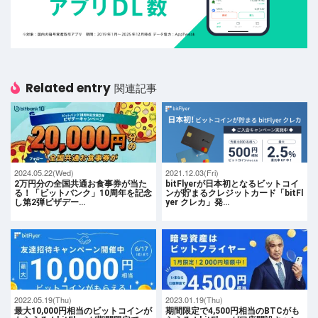
Related entry
関連記事
2024.05.22(Wed)
2021.12.03(Fri)
2万円分の全国共通お食事券が当た
bitFlyerが日本初となるビットコイ
る！「ビットバンク」10周年を記念
ンが貯まるクレジットカード「bitFl
し第2弾ピザデー…
yer クレカ」発…
2022.05.19(Thu)
2023.01.19(Thu)
最大10,000円相当のビットコインが
期間限定で4,500円相当のBTCがも