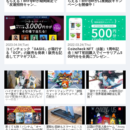
もらえる！bitFlyerが期間限定で
らえる！bitFlyerが口座開設キャン
「友達招待キャン…
ペーンを開催中！
2023.04.04(Tue)
2022.03.24(Thu)
コインチェック「OASIS」が発行す
Coincheck NFT（β版）1周年記
る「OCP」の販売を発表！販売を記
念！NFT初回購入でイーサリアム5
念してアマギフ3,0…
00円分を全員にプレゼン…
ハイクオリティなコスプレイ
スマートフォンアプリ「妖怪
「新サクラ大戦」の発売日が
ヤー達が！東京ゲームショウ2
ウォッチ メダルウォーズ」本
決定！世界最速体験会も実
022で見掛けた美人コスプレイ
日配信！
施！
ヤー特集！
寒くても秋！バンナム「オー
運動も収納もスマートに！ス
話題の宇宙人狼ゲーム「Among
タムセール」でSteam Storeの対
マートウォッチとシームレス
Us」が日本語対応してNintendo