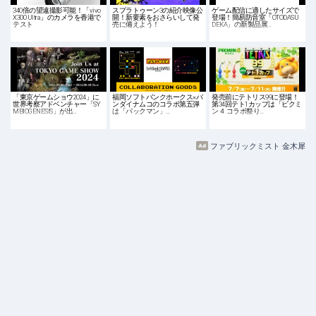
340倍の望遠撮影可能！「vivo
スプラトゥーン3の紹介映像公
ゲーム配信に適したサイズで
X300 Ultra」のカメラを香港で
開！新要素をおさらいして発
登場！簡易防音室「OTODASU
テスト
売に備えよう！
DEKA」の新製品展…
「東京ゲームショウ2024」に
福岡ソフトバンクホークス×バ
発売前にテトリス99に登場！
世界考察アドベンチャー「SY
ンダイナムコのコラボ第五弾
第34回テト1カップは「ピクミ
MBIOGENESIS」が出…
は「パックマン」…
ン４ コラボ祭り…
ファブリックミスト 金木犀