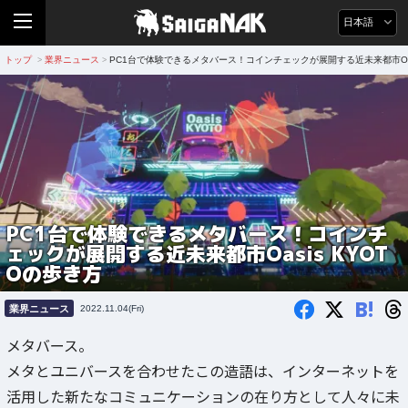
日本語
トップ
業界ニュース
PC1台で体験できるメタバース！コインチェックが展開する近未来都市Oasi
>
>
PC1台で体験できるメタバース！コインチ
ェックが展開する近未来都市Oasis KYOT
Oの歩き方
B!
業界ニュース
2022.11.04(Fri)
メタバース。
メタとユニバースを合わせたこの造語は、インターネットを
活用した新たなコミュニケーションの在り方として人々に未