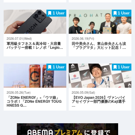
1 User
1 User
2026.07.01(Wed)
2026.06.19(Fri)
軍用級タフネス＆高冷却・大容量
田中美央さん、東山奈央さんも涙
バッテリー搭載！レノボ「Legio…
「プラグマタ」大ヒット記念！…
1 User
1 User
2026.05.26(Tue)
2026.05.09(Sat)
「ZONe ENERGY」×「ウマ娘」
【EVO Japan 2026】ヴァンパイ
コラボ！「ZONe ENERGY TOUG
アセイヴァー部門優勝のKaji選手
HNESS G…
…