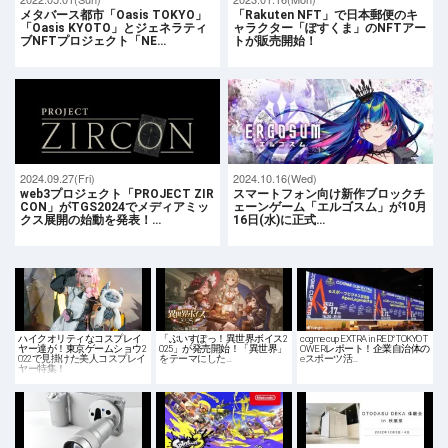
メタバース都市「Oasis TOKYO」
「Rakuten NFT」で日本郵便のキ
「Oasis KYOTO」とジェネラティ
ャラクター「ぽすくま」のNFTアー
ブNFTプロジェクト「NE…
トが販売開始！
2024.09.27(Fri)
2024.10.16(Wed)
web3プロジェクト「PROJECT ZIR
スマートフォン向け新作ブロックチ
CON」がTGS2024でメディアミッ
ェーンゲーム「エルゴスム」が10月
クス展開の始動を発表！…
16日(水)に正式…
ハイクオリティなコスプレイ
「ぶいすぽっ！異世界ボイス2
cogme cup EXTRA in RED° TOKYO T
ヤー達が！東京ゲームショウ2
025」が発売開始！「異世界」
OWERレポート！企業自治体の
022で見掛けた美人コスプレイ
をテーマにした…
eスポーツ活…
ヤー特集！