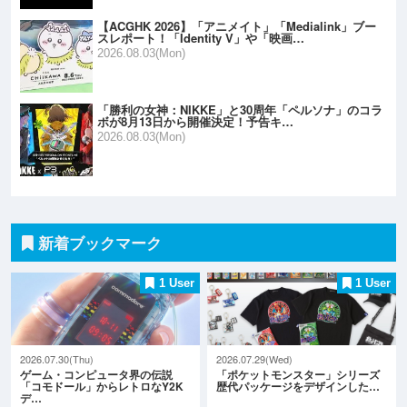
【ACGHK 2026】「アニメイト」「Medialink」ブー
スレポート！「Identity V」や「映画…
2026.08.03(Mon)
「勝利の女神：NIKKE」と30周年「ペルソナ」のコラ
ボが8月13日から開催決定！予告キ…
2026.08.03(Mon)
新着ブックマーク
1 User
1 User
2026.07.30(Thu)
2026.07.29(Wed)
ゲーム・コンピュータ界の伝説
「ポケットモンスター」シリーズ
「コモドール」からレトロなY2K
歴代パッケージをデザインした…
デ…