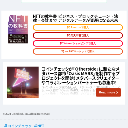
NFTの教科書 ビジネス・ブロックチェーン・法
律・会計まで デジタルデータが資産になる未来
Amazonで購入
楽天市場で購入
Yahoo!ショッピングで購入
au PAYマーケットで購入
コインチェックが「Otherside」に新たなメ
タバース都市「Oasis MARS」を制作するプ
ロジェクトを開始！メタバースクリエイター
やコラボレーションパートナーも募集中！
コインチェック株式会社が、メタバース「Otherside」に、メ
タバース都市「Oasis MARS」を制作するプロジェクトを開始
Read more
したと発表！「Oasis MARS」のプロジェクトメンバーとして
参加するメタバースクリエイターや、「Oasis MARS」を盛り
上げるコラボレーションパートナーの募集も開始しました！
© 2021 Coincheck, Inc. All rights reserved
コインチェック
NFT