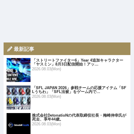
最新記事
「ストリートファイター6」Year 4追加キャラクター
「ヤスミン」8月3日配信開始！アッ…
2026.08.03(Mon)
「SFL JAPAN 2026」参戦チームの応援アイテム「SF
Lうちわ」「SFL法被」をゲーム内で…
2026.08.03(Mon)
株式会社DetonatioNの代表取締役社長・梅崎伸幸氏が
死去、享年44歳。
2026.08.03(Mon)