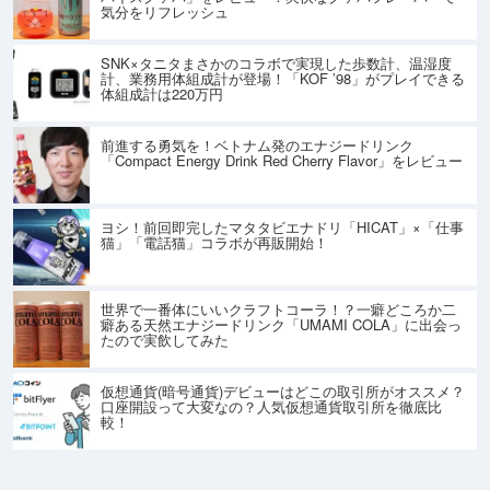
気分をリフレッシュ
SNK×タニタまさかのコラボで実現した歩数計、温湿度
計、業務用体組成計が登場！「KOF ’98」がプレイできる
体組成計は220万円
前進する勇気を！ベトナム発のエナジードリンク
「Compact Energy Drink Red Cherry Flavor」をレビュー
ヨシ！前回即完したマタタビエナドリ「HICAT」×「仕事
猫」「電話猫」コラボが再販開始！
世界で一番体にいいクラフトコーラ！？一癖どころか二
癖ある天然エナジードリンク「UMAMI COLA」に出会っ
たので実飲してみた
仮想通貨(暗号通貨)デビューはどこの取引所がオススメ？
口座開設って大変なの？人気仮想通貨取引所を徹底比
較！