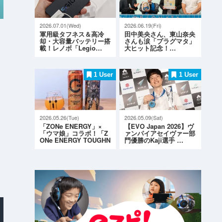
2026.07.01(Wed)
2026.06.19(Fri)
軍用級タフネス＆高冷
田中美央さん、東山奈央
却・大容量バッテリー搭
さんも涙「プラグマタ」
載！レノボ「Legio…
大ヒット記念！…
1 User
1 User
2026.05.26(Tue)
2026.05.09(Sat)
「ZONe ENERGY」×
【EVO Japan 2026】ヴ
「ウマ娘」コラボ！「Z
ァンパイアセイヴァー部
ONe ENERGY TOUGHN
門優勝のKaji選手 …
ESS G…