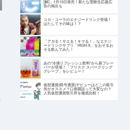
[解]」1月13日発売！新たな受験生応援広
告の掲出も
コカ・コーラのエナジードリンク登場！
はたしてその味は！？
「アガる！サエる！キマる！」なエナジ
ードリンクサプリ「HIGH-X」をおそるお
そる飲んでみた！
あの“冷感リフレッシュ飲料”から新フレー
バーが登場！「フリスク スパークリング
グレープ」をレビュー！
っ
仮想通貨(暗号通貨)デビューはどこの取引
所がオススメ？口座開設って大変なの？
人気仮想通貨取引所を徹底比較！
は