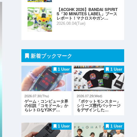
【ACGHK 2026】BANDAI SPIRIT
S「30 MINUTES LABEL」ブース
レポート！マクロスやガン…
2026.08.04(Tue)
新着ブックマーク
1 User
1 User
2026.07.30(Thu)
2026.07.29(Wed)
ゲーム・コンピュータ界
「ポケットモンスター」
の伝説「コモドール」か
シリーズ歴代パッケージ
らレトロなY2Kデ…
をデザインした…
1 User
1 User