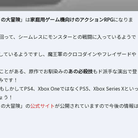
イの大冒険
」は
家庭用ゲーム機向けのアクションRPG
になりま
け回って、シームレスにモンスターとの戦闘に入っているようで
しているようですし、魔王軍のクロコダインやフレイザードや
たことがある、原作でお馴染みの
あの必殺技
もド派手な演出で登
みです！
PS4、Xbox OneではなくPS5、Xbox Series Xとい
ょう！
イの大冒険」の
公式サイト
が公開されていますので今後の情報