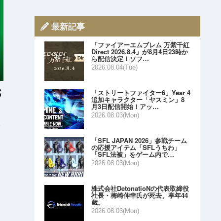
最新記事
「ファイアーエムブレム 万紫千紅
Direct 2026.8.4」が8月4日23時か
ら配信決定！ソフ…
2026.08.04(Tue)
「ストリートファイター6」Year 4
追加キャラクター「ヤスミン」8
月3日配信開始！アッ…
2026.08.03(Mon)
ゼ
「SFL JAPAN 2026」参戦チーム
の応援アイテム「SFLうちわ」
「SFL法被」をゲーム内で…
2026.08.03(Mon)
株式会社DetonatioNの代表取締役
社長・梅崎伸幸氏が死去、享年44
歳。
2026.08.03(Mon)