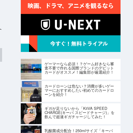
ト
ゲーマーなら必須！？ゲーム好きなら審
査不要で作れる国際ブランドのデビット
カードがオススメ！編集部が厳選紹介！
カードローンは危ない？消費が多いゲー
マーにおすすめしたい初めてのカードロ
ーンを紹介！
ギガが足りないから「KiiVA SPEED
CHARGE(キーバ スピードチャージ)」を
飲んで超速ギガチャージしてみた！
乳酸菌成分配合！250mlサイズ「キーバ