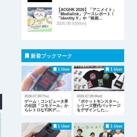
【ACGHK 2026】「アニメイト」
「Medialink」ブースレポート！
「Identity V」や「映画…
2026.08.03(Mon)
新着ブックマーク
1 User
1 User
2026.07.30(Thu)
2026.07.29(Wed)
ゲーム・コンピュータ界
「ポケットモンスター」
の伝説「コモドール」か
シリーズ歴代パッケージ
らレトロなY2Kデ…
をデザインした…
1 User
1 User