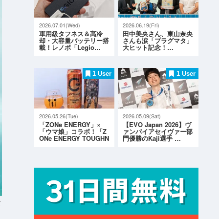
2026.07.01(Wed)
2026.06.19(Fri)
軍用級タフネス＆高冷
田中美央さん、東山奈央
却・大容量バッテリー搭
さんも涙「プラグマタ」
載！レノボ「Legio…
大ヒット記念！…
1 User
1 User
2026.05.26(Tue)
2026.05.09(Sat)
「ZONe ENERGY」×
【EVO Japan 2026】ヴ
「ウマ娘」コラボ！「Z
ァンパイアセイヴァー部
ONe ENERGY TOUGHN
門優勝のKaji選手 …
ESS G…
ト