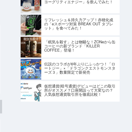
ヨーグリティエナジー」を飲んでみた！
リフレッシュ＆持久力アップ！赤穂化成
の「eスポーツ対策 BREAK OUT タブレ
ット」を食べてみた！
「眠気を殺す」とは物騒な！ZONeから缶
コーヒーの新ブランド「KILLER
COFFEE」登場！
伝説のコラボが6年ぶりにふっかつ！「ロ
ートジー」×「ドラゴンクエストモンスタ
ーズ３」数量限定で新発売
仮想通貨(暗号通貨)デビューはどこの取引
所がオススメ？口座開設って大変なの？
人気仮想通貨取引所を徹底比較！