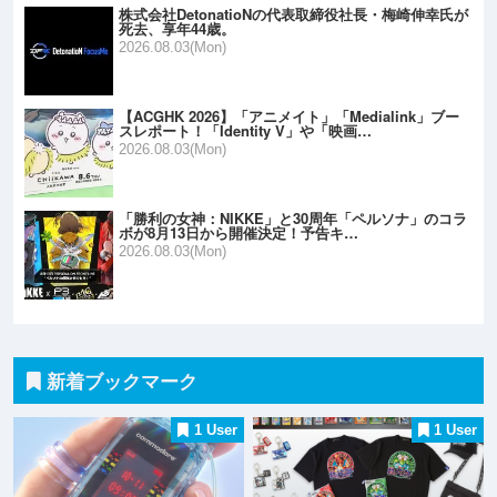
株式会社DetonatioNの代表取締役社長・梅崎伸幸氏が
死去、享年44歳。
2026.08.03(Mon)
【ACGHK 2026】「アニメイト」「Medialink」ブー
スレポート！「Identity V」や「映画…
2026.08.03(Mon)
「勝利の女神：NIKKE」と30周年「ペルソナ」のコラ
ボが8月13日から開催決定！予告キ…
2026.08.03(Mon)
新着ブックマーク
1 User
1 User