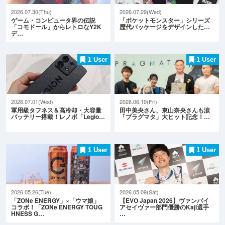
2026.07.30(Thu)
2026.07.29(Wed)
ゲーム・コンピュータ界の伝説
「ポケットモンスター」シリーズ
「コモドール」からレトロなY2K
歴代パッケージをデザインした…
デ…
1 User
1 User
2026.07.01(Wed)
2026.06.19(Fri)
軍用級タフネス＆高冷却・大容量
田中美央さん、東山奈央さんも涙
バッテリー搭載！レノボ「Legio…
「プラグマタ」大ヒット記念！…
1 User
1 User
2026.05.26(Tue)
2026.05.09(Sat)
「ZONe ENERGY」×「ウマ娘」
【EVO Japan 2026】ヴァンパイ
コラボ！「ZONe ENERGY TOUG
アセイヴァー部門優勝のKaji選手
HNESS G…
…