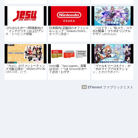
JESUがeスポーツ関係者向け
日本国内2店舗目のオフィシャ
「パズドラ」×「転スラ」コラ
「インテグリティおよびアン
ルショップ「Nintendo OSAKA」
ボが開幕！コラボオリジナル
チ・ドーピング研修…
オープン決定！
デザインのAmazon…
「NiziU」のファンミーティン
Switch版「Apex Legends」容量
「ヴァルキリーコネクト」が
グ大阪公演が「ABEMA PPV ON
は30GB…！つまりmicroSDカー
「ホロライブプロダクショ
LINE LIVE」にて…
ド必須！おすす…
ン」とのコラボイベ…
EFlement ファブリックミスト