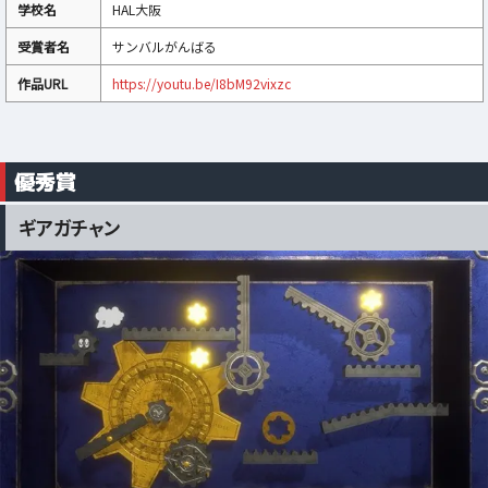
学校名
HAL大阪
受賞者名
サンバルがんばる
作品URL
https://youtu.be/I8bM92vixzc
優秀賞
ギアガチャン