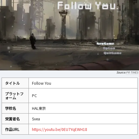
PR TIMES
タイトル
Follow You
プラットフ
PC
ォーム
学校名
HAL東京
受賞者名
Svea
作品URL
https://youtu.be/0EU7YqEWH18