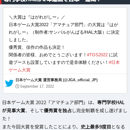
＼大賞は『はがれがしー』／
日本ゲーム大賞2022「アマチュア部門」の大賞は『はが
れがしー』（制作者:サンバルがんばる/HAL大阪）に決定
しました。
優秀賞、佳作の作品も決定！
関係者の皆様、おめでとうございます！
#TGS2022
に試
遊ブースも設置していますので是非体験ください！
#日本
ゲーム大賞
— 日本ゲーム大賞 運営事務局 (@JGA_official_JP)
September 17, 2022
日本ゲーム大賞 2022「アマチュア部門」は、
専門学校HAL
が見事大賞
、そして
優秀賞を独占
し完全制覇を成し遂げまし
た！
また今回大賞を受賞したことにより、
史上最多9度目
となる