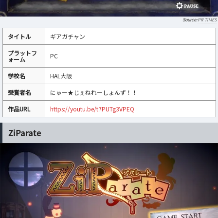
PR TIMES
タイトル
ギアガチャン
プラットフ
PC
ォーム
学校名
HAL大阪
受賞者名
にゅー★じぇねれーしょんず！！
作品URL
https://youtu.be/t7PUTg3VPEQ
ZiParate