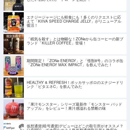
エナジージャージにも軽食にも！多くのリクエストに応
えて「KIIVA SPEED CHARGE JELLY」がリニューアル
復活！
「眠気を殺す」とは物騒な！ZONeから缶コーヒーの新ブ
ランド「KILLER COFFEE」登場！
期間限定！「ZONe ENERGY」と「怪獣8号」のコラボ缶
「ZONe ENERGY MAX IMPACT」を飲んでみた！
HEALTHY & REFRESH！ポッカサッポロのエナジードリ
ンク「ビタエネC」を飲んでみた
「果汁モンスター」シリーズ最新作「モンスター バッド
アップル」をレビュー！果汁感溢れる禁断の味
仮想通貨(暗号通貨)デビューはどこの取引所がオススメ？
口座開設って大変なの？人気仮想通貨取引所を徹底比