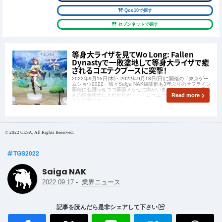
Qoo10で探す
セブンネットで探す
等身大ライザを見てWo Long: Fallen
Dynastyで一敗塗地して等身大ライザで癒
されるコエテクブースに突撃！
2022年9月15日(木)～2022年9月18日(日)に開催の「東京ゲー
ムショウ2022」我々Saiga NAK編集部も3年ぶりのオフライン
開催に心躍らせつつ幕張メッセに向かいました！・・・と早速
あの錬金術士に人だかりが・・・コーエーテクモゲームスブー
Read more
スに突撃です！
© 2022 CESA, All Rights Reserved.
TGS2022
Saiga NAK
-
2022.09.17
業界ニュース
記事を読んだら是非シェアして下さい