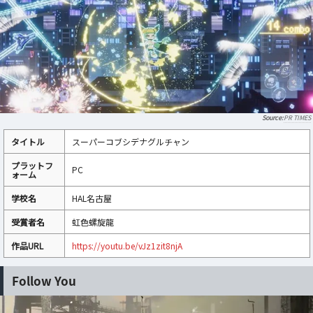
PR TIMES
タイトル
スーパーコブシデナグルチャン
プラットフ
PC
ォーム
学校名
HAL名古屋
受賞者名
虹色螺旋龍
作品URL
https://youtu.be/vJz1zit8njA
Follow You