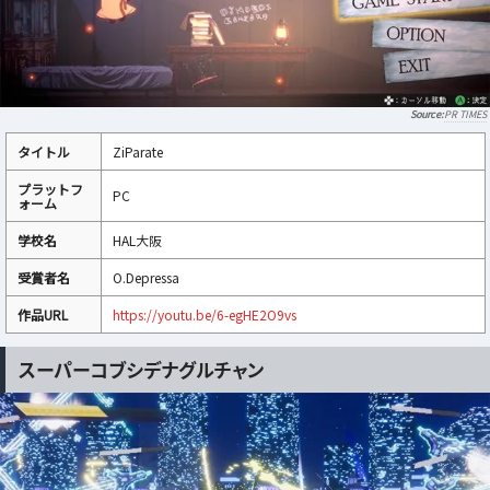
PR TIMES
タイトル
ZiParate
プラットフ
PC
ォーム
学校名
HAL大阪
受賞者名
O.Depressa
作品URL
https://youtu.be/6-egHE2O9vs
スーパーコブシデナグルチャン