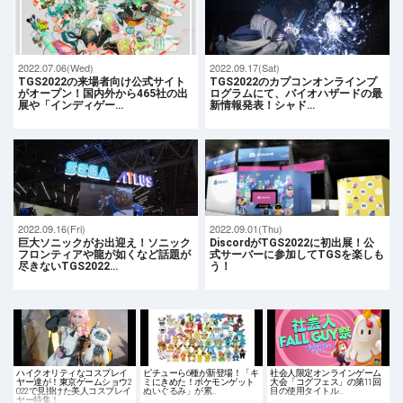
2022.07.06(Wed)
2022.09.17(Sat)
TGS2022の来場者向け公式サイト
TGS2022のカプコンオンラインプ
がオープン！国内外から465社の出
ログラムにて、バイオハザードの最
展や「インディゲー…
新情報発表！シャド…
2022.09.16(Fri)
2022.09.01(Thu)
巨大ソニックがお出迎え！ソニック
DiscordがTGS2022に初出展！公
フロンティアや龍が如くなど話題が
式サーバーに参加してTGSを楽しも
尽きないTGS2022…
う！
ハイクオリティなコスプレイ
ピチューら6種が新登場！「キ
社会人限定オンラインゲーム
ヤー達が！東京ゲームショウ2
ミにきめた！ポケモンゲット
大会「コグフェス」の第11回
022で見掛けた美人コスプレイ
ぬいぐるみ」が累…
目の使用タイトル…
ヤー特集！