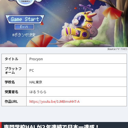
PR TIMES
タイトル
Procyon
プラットフ
PC
ォーム
学校名
HAL東京
受賞者名
はるうらら
作品URL
https://youtu.be/0JMBmvHHT-A
専門学校HALが2年連続で日本一達成！