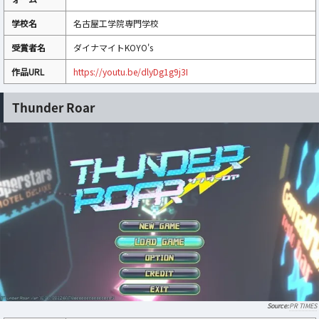
学校名
名古屋工学院専門学校
受賞者名
ダイナマイトKOYO's
作品URL
https://youtu.be/dlyDg1g9j3I
Thunder Roar
PR TIMES