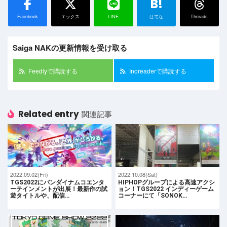
B!
Facebook
エックス
LINE
はてな
Threads
Saiga NAKの更新情報を受け取る
Feedlyで購読する
Inoreaderで購読する
Related entry
関連記事
2022.09.02(Fri)
2022.10.08(Sat)
TGS2022にバンダイナムコエンタ
HIPHOPグループによる高速アクシ
ーテインメントが出展！最新作の試
ョン！TGS2022 インディーゲーム
遊タイトルや、配信…
コーナーにて「SONOK…