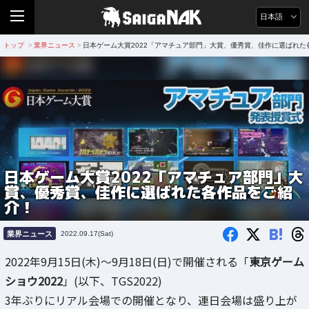
日本語
トップ
業界ニュース
日本ゲーム大賞2022「アマチュア部門」大賞、優秀賞、佳作に選ばれた
>
>
日本ゲーム大賞2022「アマチュア部門」大
賞、優秀賞、佳作に選ばれた各作品をご紹
介！
B!
業界ニュース
2022.09.17(Sat)
2022年9月15日(木)～9月18日(日)で開催される「
東京ゲーム
ショウ2022
」(以下、TGS2022)
3年ぶりにリアル会場での開催となり、連日会場は盛り上が