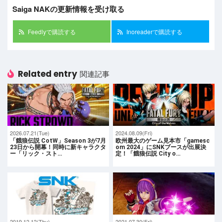
Saiga NAKの更新情報を受け取る
Feedlyで購読する
Inoreaderで購読する
Related entry
関連記事
2026.07.21(Tue)
2024.08.09(Fri)
「餓狼伝説 CotW」Season 3が7月
欧州最大のゲーム見本市「gamesc
23日から開幕！同時に新キャラクタ
om 2024」にSNKブースが出展決
ー「リック・スト…
定！「餓狼伝説 City o…
2019.12.12(Thu)
2021.07.30(Fri)