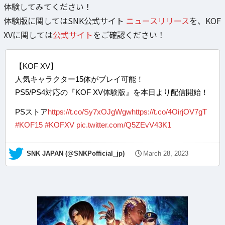
体験してみてください！
体験版に関してはSNK公式サイト
ニュースリリース
を、KOF
XVに関しては
公式サイト
をご確認ください！
【KOF XV】
人気キャラクター15体がプレイ可能！
PS5/PS4対応の『KOF XV体験版』を本日より配信開始！
PSストア
https://t.co/Sy7xOJgWgw
https://t.co/4OirjOV7gT
#KOF15
#KOFXV
pic.twitter.com/Q5ZEvV43K1
— SNK JAPAN (@SNKPofficial_jp)
March 28, 2023