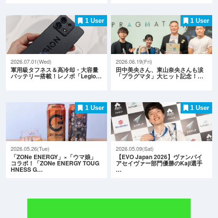
1 User
1 User
2026.07.01(Wed)
2026.06.19(Fri)
軍用級タフネス＆高冷却・大容量
田中美央さん、東山奈央さんも涙
バッテリー搭載！レノボ「Legio…
「プラグマタ」大ヒット記念！…
1 User
1 User
2026.05.26(Tue)
2026.05.09(Sat)
「ZONe ENERGY」×「ウマ娘」
【EVO Japan 2026】ヴァンパイ
コラボ！「ZONe ENERGY TOUG
アセイヴァー部門優勝のKaji選手
HNESS G…
…