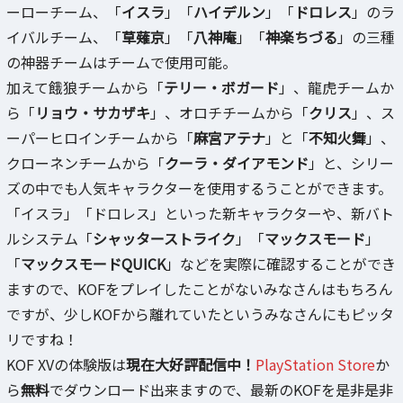
ーローチーム、「
イスラ
」「
ハイデルン
」「
ドロレス
」のラ
イバルチーム、「
草薙京
」「
八神庵
」「
神楽ちづる
」の三種
の神器チームはチームで使用可能。
加えて餓狼チームから「
テリー・ボガード
」、龍虎チームか
ら「
リョウ・サカザキ
」、オロチチームから「
クリス
」、ス
ーパーヒロインチームから「
麻宮アテナ
」と「
不知火舞
」、
クローネンチームから「
クーラ・ダイアモンド
」と、シリー
ズの中でも人気キャラクターを使用するうことができます。
「イスラ」「ドロレス」といった新キャラクターや、新バト
ルシステム「
シャッターストライク
」「
マックスモード
」
「
マックスモードQUICK
」などを実際に確認することができ
ますので、KOFをプレイしたことがないみなさんはもちろん
ですが、少しKOFから離れていたというみなさんにもピッタ
リですね！
KOF XVの体験版は
現在大好評配信中！
PlayStation Store
か
ら
無料
でダウンロード出来ますので、最新のKOFを是非是非