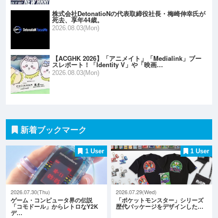
株式会社DetonatioNの代表取締役社長・梅崎伸幸氏が
死去、享年44歳。
2026.08.03(Mon)
【ACGHK 2026】「アニメイト」「Medialink」ブー
スレポート！「Identity V」や「映画…
2026.08.03(Mon)
新着ブックマーク
1 User
1 User
2026.07.30(Thu)
2026.07.29(Wed)
ゲーム・コンピュータ界の伝説
「ポケットモンスター」シリーズ
「コモドール」からレトロなY2K
歴代パッケージをデザインした…
デ…