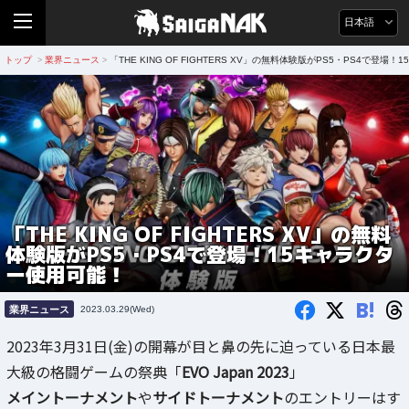
日本語
トップ
業界ニュース
「THE KING OF FIGHTERS XV」の無料体験版がPS5・PS4で登
>
>
「THE KING OF FIGHTERS XV」の無料
体験版がPS5・PS4で登場！15キャラクタ
ー使用可能！
B!
業界ニュース
2023.03.29(Wed)
2023年3月31日(金)の開幕が目と鼻の先に迫っている日本最
大級の格闘ゲームの祭典「
EVO Japan 2023
」
メイントーナメント
や
サイドトーナメント
のエントリーはす