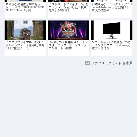
ネオポケの名作が10本セッ
「ストリートファイター 6」と
日本限定ゲーミングチェア「B
ト！「NEOGEO POCKET COLOR
コラボレーションした「真豪
oulies Master Neo」が登場！日
SELECTION Vol.1」発…
鬼米」が3月7日…
本人の体型や…
「エグゾプライマル」のタイ
3年ぶりの有観客開催！「モン
ソニーからPS5に最適な「27"ゲ
トルアップデート第2弾が10月
スターハンターオーケストラ
ーミングモニター DualSense充
18日に配信！「モ…
コンサート～狩猟…
電フック付き…
ファブリックミスト 金木犀