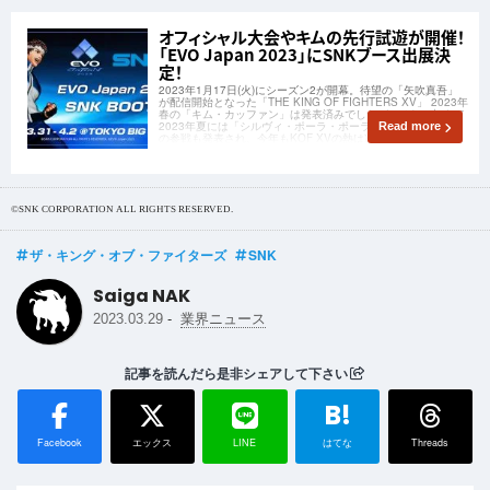
オフィシャル大会やキムの先行試遊が開催！
「EVO Japan 2023」にSNKブース出展決
定！
2023年1月17日(火)にシーズン2が開幕。待望の「矢吹真吾」
が配信開始となった「THE KING OF FIGHTERS XV」 2023年
春の「キム・カッファン」は発表済みでしたが、それに加えて
2023年夏には「シルヴィ・ポーラ・ポーラ」と「ナジュド」
Read more
の参戦も発表され、今年もKOF XVの熱は冷めることはないで
©SNK CORPORATION ALL RIGHTS RESERVED.
ザ・キング・オブ・ファイターズ
SNK
Saiga NAK
-
2023.03.29
業界ニュース
記事を読んだら是非シェアして下さい
B!
Facebook
エックス
LINE
はてな
Threads