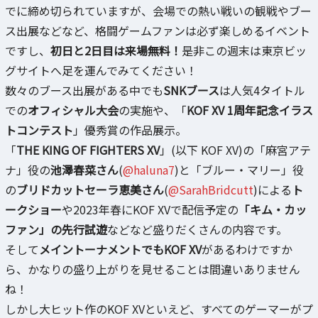
でに締め切られていますが、会場での熱い戦いの観戦やブー
ス出展などなど、格闘ゲームファンは必ず楽しめるイベント
ですし、
初日と2日目は来場無料！
是非この週末は東京ビッ
グサイトへ足を運んでみてください！
数々のブース出展がある中でも
SNKブース
は人気4タイトル
での
オフィシャル大会
の実施や、「
KOF XV 1周年記念イラス
トコンテスト
」優秀賞の作品展示。
「
THE KING OF FIGHTERS XV
」(以下 KOF XV)の「麻宮アテ
ナ」役の
池澤春菜さん
(
@haluna7
)と「ブルー・マリー」役
の
ブリドカットセーラ恵美さん
(
@SarahBridcutt
)による
ト
ークショー
や2023年春にKOF XVで配信予定の
「キム・カッ
ファン」の先行試遊
などなど盛りだくさんの内容です。
そして
メイントーナメントでもKOF XV
があるわけですか
ら、かなりの盛り上がりを見せることは間違いありません
ね！
しかし大ヒット作のKOF XVといえど、すべてのゲーマーがプ