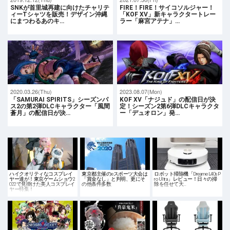
SNKが首里城再建に向けたチャリテ
FIRE！FIRE！サイコソルジャー！
ィーTシャツを販売！デザイン沖縄
「KOF XV」新キャラクタートレー
にまつわるあのキ…
ラー「麻宮アテナ」…
2020.03.26(Thu)
2023.08.07(Mon)
「SAMURAI SPIRITS」シーズンパ
KOF XV「ナジュド」の配信日が決
ス2の第2弾DLCキャラクター「風間
定！シーズン2第6弾DLCキャラクタ
蒼月」の配信日が決…
ー「デュオロン」発…
ハイクオリティなコスプレイ
東京都主催のeスポーツ大会は
ロボット掃除機「Dreame L40s P
ヤー達が！東京ゲームショウ2
「賞金なし」と判明、更にそ
ro Ultra」レビュー！日々の掃
022で見掛けた美人コスプレイ
の他条件多数
除を任せて大…
ヤー特集！