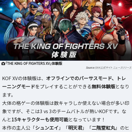
「THE KING OF FIGHTERS XV」体験版
SNK公式サイト ニュースリリース
KOF XVの体験版は、
オフラインでのバーサスモード、トレ
ーニングモード
をプレイすることができる
無料体験版
となり
ます。
大体の格ゲーの体験版は数キャラしか使えない場合が多い印
象ですが、そこは3 vs 3のチームバトルが熱いKOFです。な
んと
15キャラクターも使用可能
となっています！
本作の主人公「
シュンエイ
」「
明天君
」「
二階堂紅丸
」のヒ