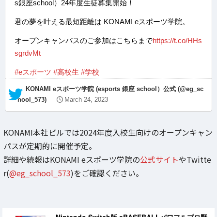
s銀座school）24年度生徒募集開始！
君の夢を叶える最短距離は KONAMI eスポーツ学院。
オープンキャンパスのご参加はこちらまで
https://t.co/HHs
sgrdvMt
#eスポーツ
#高校生
#学校
— KONAMI eスポーツ学院 (esports 銀座 school）公式 (@eg_sc
hool_573)
March 24, 2023
KONAMI本社ビルでは2024年度入校生向けのオープンキャン
パスが定期的に開催予定。
詳細や続報はKONAMI eスポーツ学院の
公式サイト
やTwitte
r(
@eg_school_573
)をご確認ください。
Nintendo Switch版 eBASEBALLパワフルプロ野