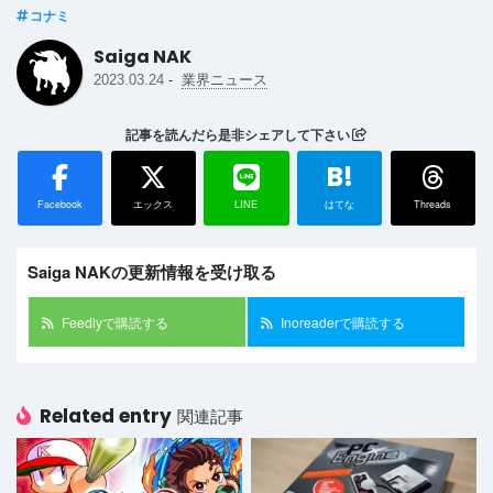
コナミ
Saiga NAK
-
2023.03.24
業界ニュース
記事を読んだら是非シェアして下さい
B!
Facebook
エックス
LINE
はてな
Threads
Saiga NAKの更新情報を受け取る
Feedlyで購読する
Inoreaderで購読する
Related entry
関連記事