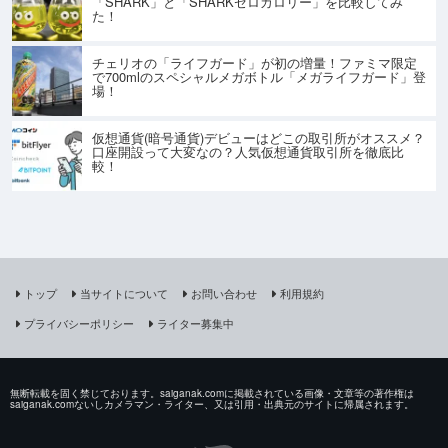
「SHARK」と「SHARKゼロカロリー」を比較してみ
た！
チェリオの「ライフガード」が初の増量！ファミマ限定
で700mlのスペシャルメガボトル「メガライフガード」登
場！
仮想通貨(暗号通貨)デビューはどこの取引所がオススメ？
口座開設って大変なの？人気仮想通貨取引所を徹底比
較！
トップ
当サイトについて
お問い合わせ
利用規約
プライバシーポリシー
ライター募集中
無断転載を固く禁じております。saiganak.comに掲載されている画像・文章等の著作権は
saiganak.comないしカメラマン・ライター、又は引用・出典元のサイトに帰属されます。