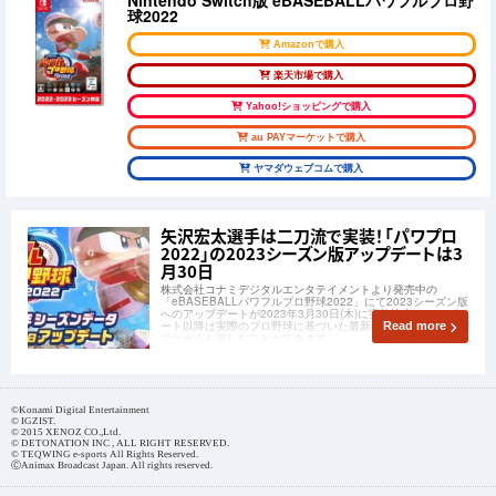
球2022
Amazonで購入
楽天市場で購入
Yahoo!ショッピングで購入
au PAYマーケットで購入
ヤマダウェブコムで購入
矢沢宏太選手は二刀流で実装！「パワプロ
2022」の2023シーズン版アップデートは3
月30日
株式会社コナミデジタルエンタテイメントより発売中の
「eBASEBALLパワフルプロ野球2022」にて2023シーズン版
へのアップデートが2023年3月30日(木)に実施決定！アップデ
ート以降は実際のプロ野球に基づいた最新の選手データや日程
Read more
でゲームを楽しむことができます。
©Konami Digital Entertainment
© IGZIST.
© 2015 XENOZ CO.,Ltd.
© DETONATION INC , ALL RIGHT RESERVED.
© TEQWING e-sports All Rights Reserved.
ⒸAnimax Broadcast Japan. All rights reserved.