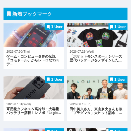
新着ブックマーク
1 User
1 User
2026.07.30(Thu)
2026.07.29(Wed)
ゲーム・コンピュータ界の伝説
「ポケットモンスター」シリーズ
「コモドール」からレトロなY2K
歴代パッケージをデザインした…
デ…
1 User
1 User
2026.07.01(Wed)
2026.06.19(Fri)
軍用級タフネス＆高冷却・大容量
田中美央さん、東山奈央さんも涙
バッテリー搭載！レノボ「Legio…
「プラグマタ」大ヒット記念！…