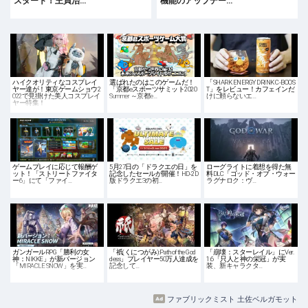
スタート！王貞治…
機能のアップデー…
ハイクオリティなコスプレイ
選ばれたのはこのゲームだ！
「SHARK ENERGY DRINK C-BOOS
ヤー達が！東京ゲームショウ2
「京都eスポーツサミット2020
T」をレビュー！カフェインだ
022で見掛けた美人コスプレイ
Summer ～京都e…
けに頼らないエ…
ヤー特集！
ゲームプレイに応じて報酬ゲ
5月27日の「ドラクエの日」を
ローグライトに着想を得た無
ット！「ストリートファイタ
記念したセールが開催！HD-2D
料DLC「ゴッド・オブ・ウォー
ー6」にて「ファイ…
版ドラクエ3の初…
ラグナロク：ヴ…
ガンガールRPG「勝利の女
「祇(くにつがみ):Path of the God
「崩壊：スターレイル」にVer.
神：NIKKE」が新バージョン
dess」プレイヤー50万人達成を
1.6「只人と神の栄冠」が実
「MIRACLE SNOW」を実…
記念して…
装、新キャラクタ…
ファブリックミスト 土佐ベルガモット