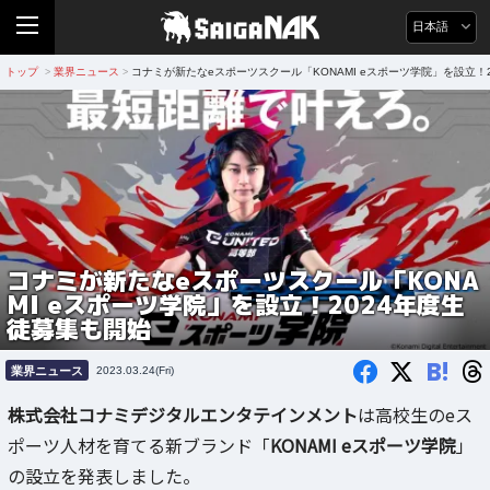
日本語
トップ
業界ニュース
コナミが新たなeスポーツスクール「KONAMI eスポーツ学院」を設立！
>
>
コナミが新たなeスポーツスクール「KONA
MI eスポーツ学院」を設立！2024年度生
徒募集も開始
B!
業界ニュース
2023.03.24(Fri)
株式会社コナミデジタルエンタテインメント
は高校生のeス
ポーツ人材を育てる新ブランド「
KONAMI eスポーツ学院
」
の設立を発表しました。