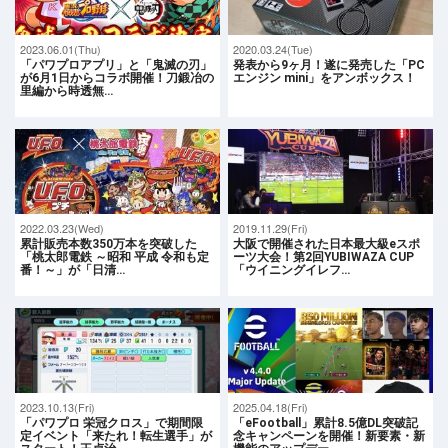
2023.06.01(Thu)
2020.03.24(Tue)
「パワプロアプリ」と「鬼滅の刃」
発表から9ヶ月！遂に発売した「PC
が6月1日からコラボ開催！刀鍛冶の
エンジン mini」をアンボックス！
里編から時透無…
2022.03.23(Wed)
2019.11.29(Fri)
累計販売本数350万本を突破した
大阪で開催された日本最大級eスポ
「桃太郎電鉄 ～昭和 平成 令和も定
ーツ大会！第2回YUBIWAZA CUP
番！～」が「日清…
「ウイニングイレフ…
2023.10.13(Fri)
2025.04.18(Fri)
「パワプロ 栄冠クロス」で期間限
「eFootball」累計8.5億DL突破記
定イベント「来たれ！転生選手」が
念キャンペーンを開催！新要素・新