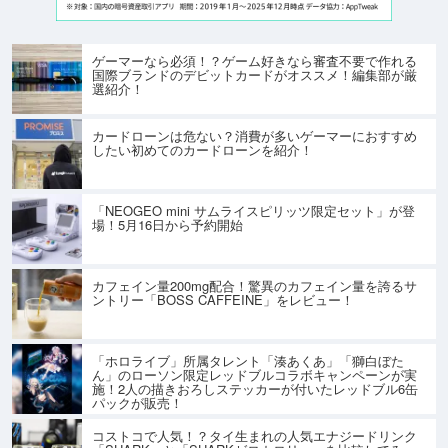
ゲーマーなら必須！？ゲーム好きなら審査不要で作れる
国際ブランドのデビットカードがオススメ！編集部が厳
選紹介！
カードローンは危ない？消費が多いゲーマーにおすすめ
したい初めてのカードローンを紹介！
「NEOGEO mini サムライスピリッツ限定セット」が登
場！5月16日から予約開始
カフェイン量200mg配合！驚異のカフェイン量を誇るサ
ントリー「BOSS CAFFEINE」をレビュー！
「ホロライブ」所属タレント「湊あくあ」「獅白ぼた
ん」のローソン限定レッドブルコラボキャンペーンが実
施！2人の描きおろしステッカーが付いたレッドブル6缶
パックが販売！
コストコで人気！？タイ生まれの人気エナジードリンク