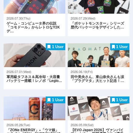
2026.07.30(Thu)
2026.07.29(Wed)
ゲーム・コンピュータ界の伝説
「ポケットモンスター」シリーズ
「コモドール」からレトロなY2K
歴代パッケージをデザインした…
デ…
1 User
1 User
2026.07.01(Wed)
2026.06.19(Fri)
軍用級タフネス＆高冷却・大容量
田中美央さん、東山奈央さんも涙
バッテリー搭載！レノボ「Legio…
「プラグマタ」大ヒット記念！…
1 User
1 User
2026.05.26(Tue)
2026.05.09(Sat)
「ZONe ENERGY」×「ウマ娘」
【EVO Japan 2026】ヴァンパイ