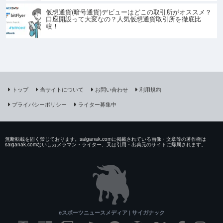
仮想通貨(暗号通貨)デビューはどこの取引所がオススメ？
口座開設って大変なの？人気仮想通貨取引所を徹底比
較！
トップ
当サイトについて
お問い合わせ
利用規約
プライバシーポリシー
ライター募集中
無断転載を固く禁じております。saiganak.comに掲載されている画像・文章等の著作権は
saiganak.comないしカメラマン・ライター、又は引用・出典元のサイトに帰属されます。
eスポーツニュースメディア | サイガナック