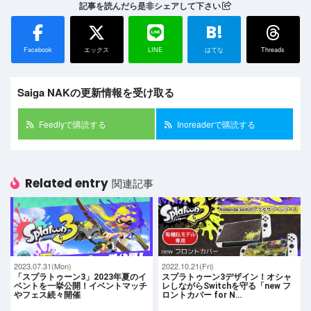
記事を読んだら是非シェアして下さい
B!
Facebook
エックス
LINE
はてな
Threads
Saiga NAKの更新情報を受け取る
Feedlyで購読する
Inoreaderで購読する
Related entry
関連記事
2023.07.31(Mon)
2022.10.21(Fri)
「スプラトゥーン3」2023年夏のイ
スプラトゥーン3デザイン！オシャ
ベントを一挙公開！イベントマッチ
レしながらSwitchを守る「new フ
やフェス続々開催
ロントカバー for N…