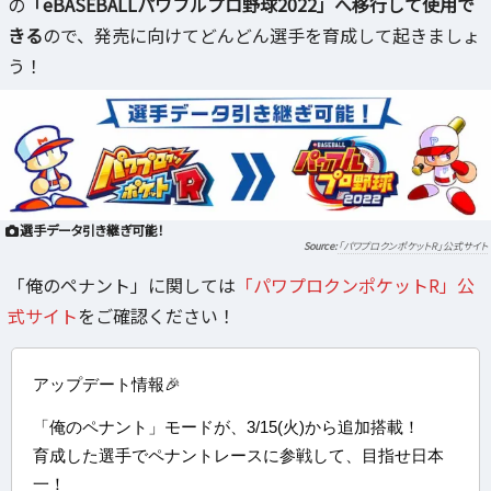
の
「eBASEBALLパワフルプロ野球2022」へ移行して使用で
きる
ので、発売に向けてどんどん選手を育成して起きましょ
う！
選手データ引き継ぎ可能！
「パワプロクンポケットR」公式サイト
「俺のペナント」に関しては
「パワプロクンポケットR」公
式サイト
をご確認ください！
アップデート情報🎉
「俺のペナント」モードが、3/15(火)から追加搭載！
育成した選手でペナントレースに参戦して、目指せ日本
一！