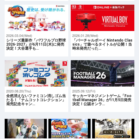
2026.03.04(Wed)
2026.01.28(Wed)
シリーズ最新作「パワフルプロ野球
「バーチャルボーイ Nintendo Clas
2026-2027」が6月11日(木)に発売
sics」で遊べるタイトルが公開！当
決定！大谷選手も…
時未発売だった…
2020.08.20(Thu)
2025.09.12(Fri)
全然消えないファミコン消しゴム当
サッカーマネジメントゲーム「Foo
たる！「ナムコットコレクション」
tball Manager 26」が11月5日発売
発売記念キャン…
決定！公認オンラ…