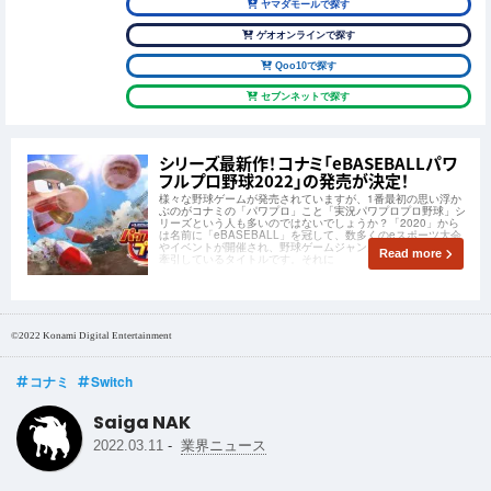
ヤマダモールで探す
ゲオオンラインで探す
Qoo10で探す
セブンネットで探す
シリーズ最新作！コナミ「eBASEBALLパワ
フルプロ野球2022」の発売が決定！
様々な野球ゲームが発売されていますが、1番最初の思い浮か
ぶのがコナミの「パワプロ」こと「実況パワプロプロ野球」シ
リーズという人も多いのではないでしょうか？「2020」から
は名前に「eBASEBALL」を冠して、数多くのeスポーツ大会
やイベントが開催され、野球ゲームジャンルのeスポーツ界を
Read more
牽引しているタイトルです。それに
©2022 Konami Digital Entertainment
コナミ
Switch
Saiga NAK
-
2022.03.11
業界ニュース