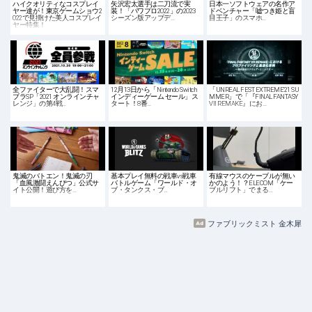
ハイクオリティなコスプレイ
矢沢宏太選手は二刀流で実
日本一ソフトウェアの名作ア
ヤー達が！東京ゲームショウ2
装！「パワプロ2022」の2023
ドベンチャー「嘘つき姫と盲
022で見掛けた美人コスプレイ
シーズン版アップデ…
目王子」のスマホ…
ヤー特集！
全ファイターで大乱闘！スマ
12月13日から「Nintendo Switch
「UNREAL FEST EXTREME'21 SU
ブラSP「2021 オンラインチャ
インディーゲーム セール」ス
MMER」で「『FINAL FANTASY
レンジ」の第4戦…
タート！8番…
VII REMAKE』にお…
鬼滅のバトエン！鬼滅の刃
基本プレイ無料の戦車vs戦車
有線マウスのケーブルが無い
「血風激闘えんぴつ」公式サ
バトルゲーム「ワールド・オ
かのよう！？ELECOM「ケー
イト公開！遊び方を…
ブ・タンクス・ブ…
ブルリフト」でまる…
ファブリックミスト 金木犀