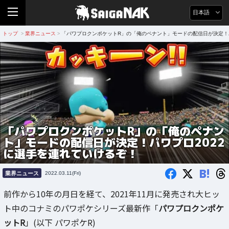
日本語
トップ
業界ニュース
「パワプロクンポケットR」の「俺のペナント」モードの配信日が決定！パ
>
>
「パワプロクンポケットR」の「俺のペナン
ト」モードの配信日が決定！パワプロ2022
に選手を連れていけるぞ！
B!
業界ニュース
2022.03.11(Fri)
前作から10年の月日を経て、2021年11月に発売され大ヒッ
ト中のコナミのパワポケシリーズ最新作「
パワプロクンポケ
ットR
」(以下 パワポケR)