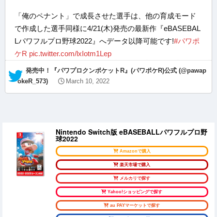
「俺のペナント」で成長させた選手は、他の育成モード
で作成した選手同様に4/21(木)発売の最新作『eBASEBAL
Lパワフルプロ野球2022』へデータ以降可能です!
#パワポ
ケR
pic.twitter.com/lxIotm1Lep
— 発売中！『パワプロクンポケットR』(パワポケR)公式 (@pawap
okeR_573)
March 10, 2022
Nintendo Switch版 eBASEBALLパワフルプロ野
球2022
Amazonで購入
楽天市場で購入
メルカリで探す
Yahoo!ショッピングで探す
au PAYマーケットで探す