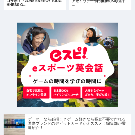
コラボ！「ZONe ENERGY TOUG
アセイヴァー部門優勝のKaji選手
HNESS G…
…
ゲーマーなら必須！？ゲーム好きなら審査不要で作れる
国際ブランドのデビットカードがオススメ！編集部が厳
選紹介！