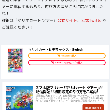
ヤーに挑戦するもあり、遊び方の幅がさらに広がりました
ね！
詳細は「マリオカート ツアー」
公式サイト
、
公式Twitter
を
ご確認ください！
マリオカート8 デラックス - Switch
Amazonで購入
Yahoo!ショッピングで購入
スマホ版マリカー「マリオカート ツアー」が
配信開始！！初期設定のやり方をご案内！
世界的に大ヒットしている任天堂のレースゲーム「マリオカー
ト」のスマホ版「マリオカート ツアー」 配信日が2019年9月
25日と発表されていましたが、遂に配信が開始されました！！
Read more