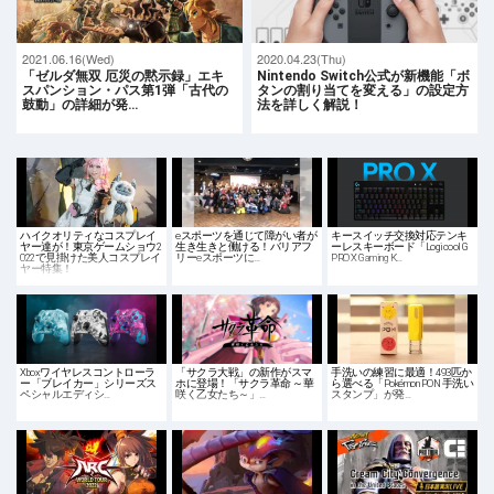
2021.06.16(Wed)
2020.04.23(Thu)
「ゼルダ無双 厄災の黙示録」エキ
Nintendo Switch公式が新機能「ボ
スパンション・パス第1弾「古代の
タンの割り当てを変える」の設定方
鼓動」の詳細が発…
法を詳しく解説！
ハイクオリティなコスプレイ
eスポーツを通じて障がい者が
キースイッチ交換対応テンキ
ヤー達が！東京ゲームショウ2
生き生きと働ける！バリアフ
ーレスキーボード「Logicool G
022で見掛けた美人コスプレイ
リーeスポーツに…
PRO X Gaming K…
ヤー特集！
Xboxワイヤレスコントローラ
「サクラ大戦」の新作がスマ
手洗いの練習に最適！493匹か
ー「ブレイカー」シリーズス
ホに登場！「サクラ革命 ～華
ら選べる「Pokémon PON 手洗い
ペシャルエディシ…
咲く乙女たち～」…
スタンプ」が発…