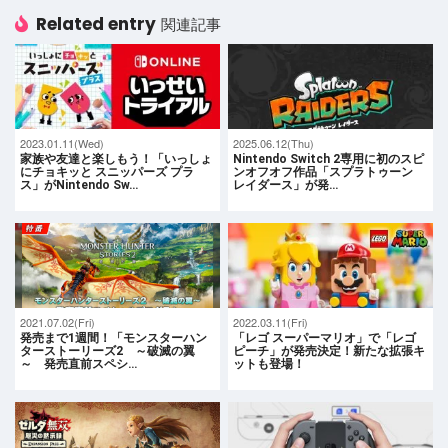
Related entry
関連記事
2023.01.11(Wed)
2025.06.12(Thu)
家族や友達と楽しもう！「いっしょ
Nintendo Switch 2専用に初のスピ
にチョキッと スニッパーズ プラ
ンオフオフ作品「スプラトゥーン
ス」がNintendo Sw…
レイダース」が発…
2021.07.02(Fri)
2022.03.11(Fri)
発売まで1週間！「モンスターハン
「レゴ スーパーマリオ」で「レゴ
ターストーリーズ2 ～破滅の翼
ピーチ」が発売決定！新たな拡張キ
～ 発売直前スペシ…
ットも登場！