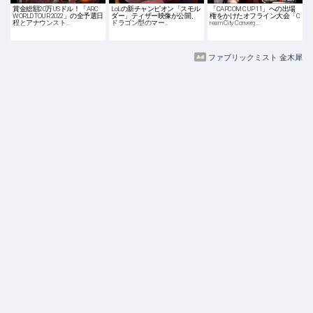
賞金総額20万USドル！「ARC
LoLの新チャンピオン「スモル
「CAPCOM CUP 11」への出場
WORLD TOUR 2022」の全予選日
ダー」ティザー映像が公開、
権をかけたオフライン大会「C
程とアナウンスト…
ドラゴン型のマー…
ream City Converg…
ファブリックミスト 金木犀