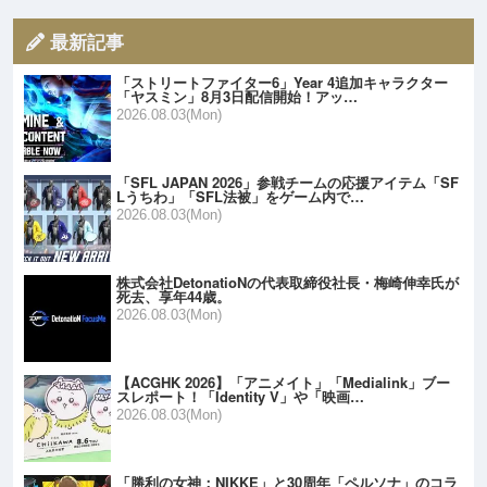
最新記事
「ストリートファイター6」Year 4追加キャラクター
「ヤスミン」8月3日配信開始！アッ…
2026.08.03(Mon)
「SFL JAPAN 2026」参戦チームの応援アイテム「SF
Lうちわ」「SFL法被」をゲーム内で…
2026.08.03(Mon)
株式会社DetonatioNの代表取締役社長・梅崎伸幸氏が
死去、享年44歳。
2026.08.03(Mon)
【ACGHK 2026】「アニメイト」「Medialink」ブー
スレポート！「Identity V」や「映画…
2026.08.03(Mon)
「勝利の女神：NIKKE」と30周年「ペルソナ」のコラ