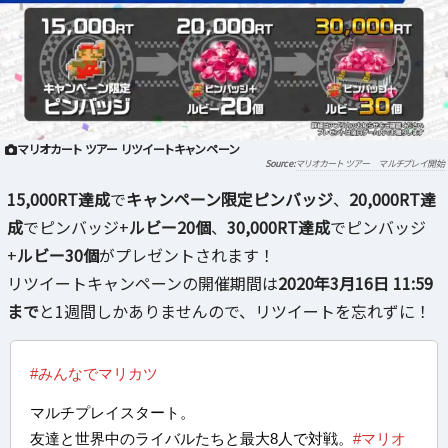
マリオカート ツアー リツイートキャンペーン
マリオカート ツアー マルチプレイ開始
15,000RT達成
で
キャンペーン限定ピンバッジ
、
20,000RT達
成
でピンバッジ+
ルビー20個
、
30,000RT達成
でピンバッジ
+
ルビー30個
がプレゼントされます！
リツイートキャンペーンの開催期間は
2020年3月16日 11:59
まで
と1週間しかありませんので、リツイートを忘れずに！
#みんなでマリカツ
マルチプレイスタート。
友達と世界中のライバルたちと最大8人で対戦。
#マリオ