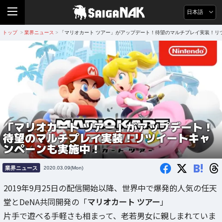
日本語
トップ
業界ニュース
「マリオカート ツアー」がアップデート！待望のマルチプレイ実装！リ
>
>
「マリオカート ツアー」がアップデート！
待望のマルチプレイ実装！リツイートキャ
ンペーンも実施中！
B!
業界ニュース
2020.03.09(Mon)
2019年9月25日の配信開始以降、世界中で爆発的人気の任天
堂とDeNA共同開発の「
マリオカート ツアー
」
片手で遊べる手軽さも相まって、老若男女に親しまれていま