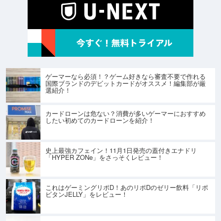
ゲーマーなら必須！？ゲーム好きなら審査不要で作れる
国際ブランドのデビットカードがオススメ！編集部が厳
選紹介！
カードローンは危ない？消費が多いゲーマーにおすすめ
したい初めてのカードローンを紹介！
史上最強カフェイン！11月1日発売の蓋付きエナドリ
「HYPER ZONe」をさっそくレビュー！
これはゲーミングリポD！あのリポDのゼリー飲料「リポ
ビタンJELLY」をレビュー！