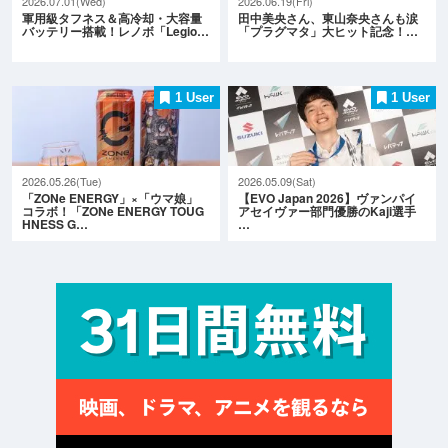
2026.07.01(Wed)
2026.06.19(Fri)
軍用級タフネス＆高冷却・大容量
田中美央さん、東山奈央さんも涙
バッテリー搭載！レノボ「Legio…
「プラグマタ」大ヒット記念！…
1 User
1 User
2026.05.26(Tue)
2026.05.09(Sat)
「ZONe ENERGY」×「ウマ娘」
【EVO Japan 2026】ヴァンパイ
コラボ！「ZONe ENERGY TOUG
アセイヴァー部門優勝のKaji選手
HNESS G…
…