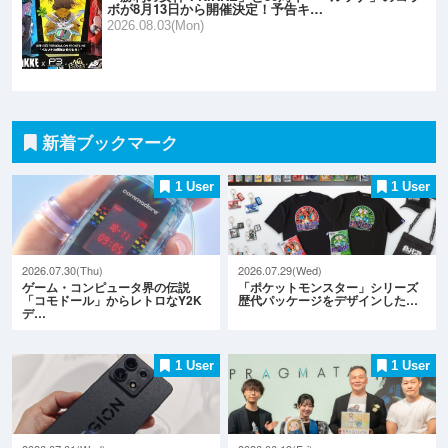
ボが8月13日から開催決定！予告キ…
2026.08.03(Mon)
新着ブックマーク
1 User
1 User
2026.07.30(Thu)
2026.07.29(Wed)
ゲーム・コンピュータ界の伝説
「ポケットモンスター」シリーズ
「コモドール」からレトロなY2K
歴代パッケージをデザインした…
デ…
1 User
1 User