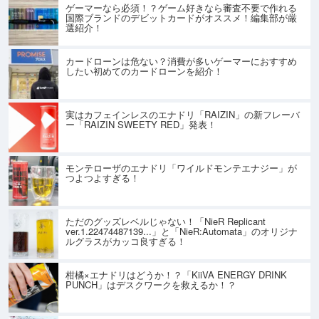
ゲーマーなら必須！？ゲーム好きなら審査不要で作れる
国際ブランドのデビットカードがオススメ！編集部が厳
選紹介！
カードローンは危ない？消費が多いゲーマーにおすすめ
したい初めてのカードローンを紹介！
実はカフェインレスのエナドリ「RAIZIN」の新フレーバ
ー「RAIZIN SWEETY RED」発表！
モンテローザのエナドリ「ワイルドモンテエナジー」が
つよつよすぎる！
ただのグッズレベルじゃない！「NieR Replicant
ver.1.22474487139...」と「NieR:Automata」のオリジナ
ルグラスがカッコ良すぎる！
柑橘×エナドリはどうか！？「KiiVA ENERGY DRINK
PUNCH」はデスクワークを救えるか！？