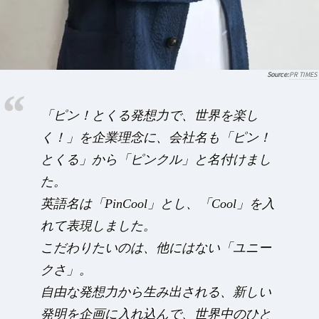
PR TIMES
「ピン！とくる発想力で、世界を楽し
く！」を企業理念に、会社名も「ピン！
とくる」から「ピンクル」と名付けまし
た。
英語名は「PinCool」とし、「Cool」を入
れて表現しました。
こだわりたいのは、他にはない「ユニー
クさ」。
自由な発想力から生み出される、新しい
発明を企画に入れ込んで、世界中のひと