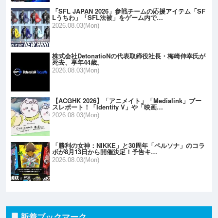
「SFL JAPAN 2026」参戦チームの応援アイテム「SF
Lうちわ」「SFL法被」をゲーム内で…
2026.08.03(Mon)
株式会社DetonatioNの代表取締役社長・梅崎伸幸氏が
死去、享年44歳。
2026.08.03(Mon)
【ACGHK 2026】「アニメイト」「Medialink」ブー
スレポート！「Identity V」や「映画…
2026.08.03(Mon)
「勝利の女神：NIKKE」と30周年「ペルソナ」のコラ
ボが8月13日から開催決定！予告キ…
2026.08.03(Mon)
新着ブックマーク