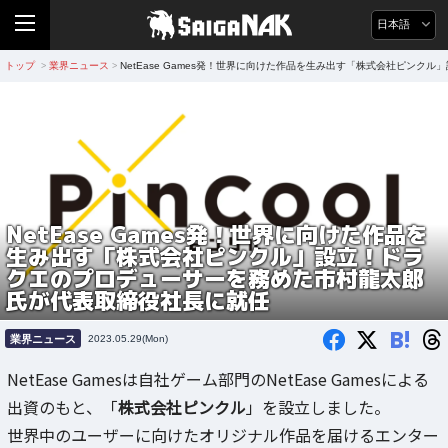
日本語
トップ
業界ニュース
NetEase Games発！世界に向けた作品を生み出す「株式会社ピン
>
>
NetEase Games発！世界に向けた作品を
生み出す「株式会社ピンクル」設立！ドラ
クエのプロデューサーを務めた市村龍太郎
氏が代表取締役社長に就任
B!
業界ニュース
2023.05.29(Mon)
NetEase Gamesは自社ゲーム部門のNetEase Gamesによる
出資のもと、「
株式会社ピンクル
」を設立しました。
世界中のユーザーに向けたオリジナル作品を届けるエンター