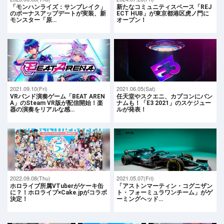
「モンハンライズ：サンブレイク」
新たなコミュニティスペース「REJ
のボーナスアップデートが実装、新
ECT HUB」が東京都港区虎ノ門に
モンスター「原…
オープン！
2021.09.10(Fri)
2021.06.05(Sat)
VRバンド演奏ゲーム「BEAT AREN
任天堂やスクエニ、カプコンにバン
A」のSteam VR版が配信開始！楽
ナムも！「E3 2021」のスケジュー
器の演奏をリアルな感…
ルが発表！
2022.09.08(Thu)
2021.05.07(Fri)
ホロライブ所属VTuberがケーキ缶
「アストンマーティン・コグニザン
に？！ホロライブ×Cake.jpがコラボ
ト・フォーミュラワンチーム」がゲ
決定！
ーミングヘッド…