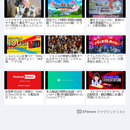
ハイクオリティなコスプレイ
想定プレイ時間10時間の体験
「東方スペルバブル」追加DLC
ヤー達が！東京ゲームショウ2
版！？Nintendo Switch版「ドラ
「東方星蓮船アレンジパッ
022で見掛けた美人コスプレイ
ゴンクエストXI…
ク」が配信開始！配…
ヤー特集！
しゃぶしゃぶを食べて「Ninten
「ジョジョの奇妙な冒険 オー
どうしたカプコン！？「バイ
do Switch」を当てよう！「ゆず
ルスターバトル R」システム
オハザード ヴィレッジ」の世
庵」アプリ会…
紹介PV公開！対戦…
界観を表現した人…
全世界大注目！待望の「Ninten
本人確認の時間を短縮！ダウ
「ストリートファイター6」の
do Direct 2024.6.18」が配信決
ンロード数3年連続国内No.1の
自動実況・解説機能に女優の
定！なお、Sw…
Coincheckアプリ…
髙橋ひかるさんが…
EFlement ファブリックミスト