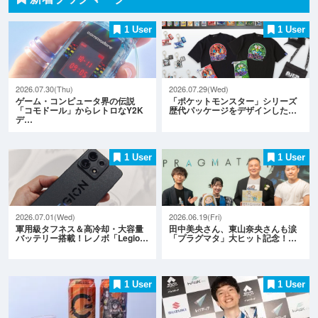
1 User
1 User
2026.07.30(Thu)
2026.07.29(Wed)
ゲーム・コンピュータ界の伝説
「ポケットモンスター」シリーズ
「コモドール」からレトロなY2K
歴代パッケージをデザインした…
デ…
1 User
1 User
2026.07.01(Wed)
2026.06.19(Fri)
軍用級タフネス＆高冷却・大容量
田中美央さん、東山奈央さんも涙
バッテリー搭載！レノボ「Legio…
「プラグマタ」大ヒット記念！…
1 User
1 User