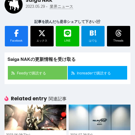
Saiga NAK
-
2023.05.29
業界ニュース
記事を読んだら是非シェアして下さい
B!
Facebook
エックス
LINE
はてな
Threads
Saiga NAKの更新情報を受け取る
Feedlyで購読する
Inoreaderで購読する
Related entry
関連記事
2023.06.08(Thu)
2024.07.26(Fri)