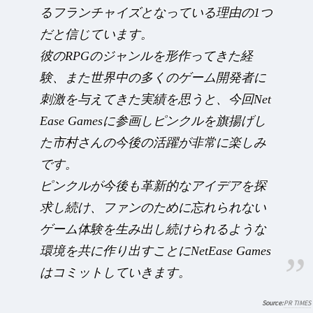
るフランチャイズとなっている理由の1つ
だと信じています。
彼のRPGのジャンルを形作ってきた経
験、また世界中の多くのゲーム開発者に
刺激を与えてきた実績を思うと、今回Net
Ease Gamesに参画しピンクルを旗揚げし
た市村さんの今後の活躍が非常に楽しみ
です。
ピンクルが今後も革新的なアイデアを探
求し続け、ファンのために忘れられない
ゲーム体験を生み出し続けられるような
環境を共に作り出すことにNetEase Games
はコミットしていきます。
PR TIMES