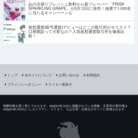
あの冷感リフレッシュ飲料から新フレーバー「FRISK
SPARKLING GRAPE」が5月12日に発売！抽選で1,000名
に当たるキャンペーンも
仮想通貨(暗号通貨)デビューはどこの取引所がオススメ？
口座開設って大変なの？人気仮想通貨取引所を徹底比
較！
トップ
当サイトについて
お問い合わせ
利用規約
プライバシーポリシー
ライター募集中
無断転載を固く禁じております。saiganak.comに掲載されている画像・文章等の著作権は
saiganak.comないしカメラマン・ライター、又は引用・出典元のサイトに帰属されます。