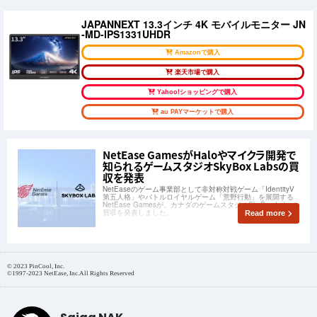
JAPANNEXT 13.3インチ 4K モバイルモニター JN
-MD-IPS1331UHDR
Amazonで購入
楽天市場で購入
Yahoo!ショッピングで購入
au PAYマーケットで購入
NetEase GamesがHaloやマイクラ開発で
知られるゲームスタジオSkyBox Labsの買
収を発表
NetEaseのゲーム事業部として非対称対戦ゲーム「IdentityV
第五人格」やバトルロイヤルゲーム「荒野行動」を展開する
NetEase Gamesが、カナダのゲームスタジオSkyBox Labsの
買収を発表しました。
Read more
© 2023 PinCool, Inc.
©1997-2023 NetEase, Inc.All Rights Reserved