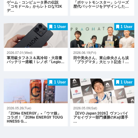
ゲーム・コンピュータ界の伝説
「ポケットモンスター」シリーズ
「コモドール」からレトロなY2K
歴代パッケージをデザインした…
デ…
1 User
1 User
2026.07.01(Wed)
2026.06.19(Fri)
軍用級タフネス＆高冷却・大容量
田中美央さん、東山奈央さんも涙
バッテリー搭載！レノボ「Legio…
「プラグマタ」大ヒット記念！…
1 User
1 User
2026.05.26(Tue)
2026.05.09(Sat)
「ZONe ENERGY」×「ウマ娘」
【EVO Japan 2026】ヴァンパイ
コラボ！「ZONe ENERGY TOUG
アセイヴァー部門優勝のKaji選手
HNESS G…
…