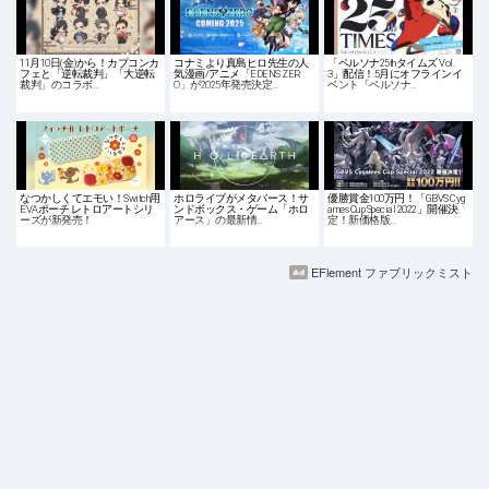
11月10日(金)から！カプコンカ
コナミより真島ヒロ先生の人
「ペルソナ25thタイムズ Vol.
フェと「逆転裁判」「大逆転
気漫画/アニメ「EDENS ZER
3」配信！5月にオフラインイ
裁判」のコラボ…
O」が2025年発売決定…
ベント「ペルソナ…
なつかしくてエモい！Switch用
ホロライブがメタバース！サ
優勝賞金100万円！「GBVS Cyg
EVAポーチ レトロアートシリ
ンドボックス・ゲーム「ホロ
ames Cup Special 2022」開催決
ーズが新発売！
アース」の最新情…
定！新価格版…
EFlement ファブリックミスト