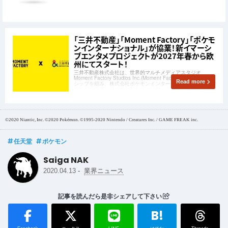
「三井不動産」「Moment Factory」「ポケモ
ンインターナショナル」が協業！新イマーシ
ブエンタメプロジェクトが2027年春から欧
州にてスタート！
三井不動産株式会社は、世界的マルチメディアスタジオ
Moment Factory Studios Inc.(Moment Factory）とパートナー
Read more
シップを組み、株式会社ポケモンインターナショナルと協業す
ることを発表しました。新たなエンターテインメントプロジェ
クトが展開されます。
©2020 Niantic, Inc. ©2020 Pokémon. ©1995-2020 Nintendo / Creatures Inc. / GAME FREAK inc.
任天堂
ポケモン
Saiga NAK
-
2020.04.13
業界ニュース
記事を読んだら是非シェアして下さい
B!