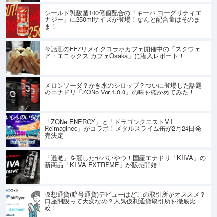
シールド乳酸菌100億個配合の「キーバ ヨーグリティエ
ナジー」に250mlサイズが登場！なんと配合量はそのま
ま！
今話題のFF7リメイクコラボカフェ開催中の「スクウェ
ア・エニックス カフェOsaka」に潜入レポート！
メロンソーダ？かき氷のシロップ？ついに登場した話題
のエナドリ「ZONe Ver.1.0.0」の味を確かめてみた！
「ZONe ENERGY」と「ドラゴンクエストVII
Reimagined」がコラボ！メタルスライム缶が2月24日発
売決定
「過激」を冠したヤバいやつ！国産エナドリ「KIIVA」の
新商品「KIIVA EXTREME」が販売開始！
仮想通貨(暗号通貨)デビューはどこの取引所がオススメ？
口座開設って大変なの？人気仮想通貨取引所を徹底比
較！