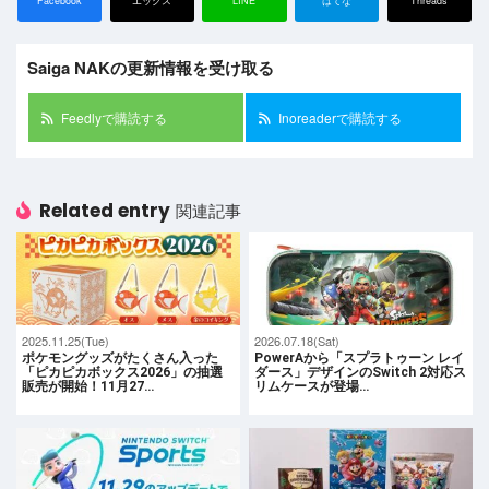
Facebook
エックス
LINE
はてな
Threads
Saiga NAKの更新情報を受け取る
Feedlyで購読する
Inoreaderで購読する
Related entry
関連記事
2025.11.25(Tue)
2026.07.18(Sat)
ポケモングッズがたくさん入った
PowerAから「スプラトゥーン レイ
「ピカピカボックス2026」の抽選
ダース」デザインのSwitch 2対応ス
販売が開始！11月27…
リムケースが登場…