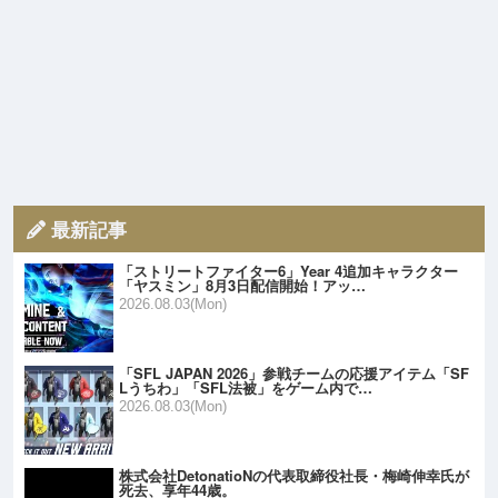
最新記事
「ストリートファイター6」Year 4追加キャラクター
「ヤスミン」8月3日配信開始！アッ…
2026.08.03(Mon)
「SFL JAPAN 2026」参戦チームの応援アイテム「SF
Lうちわ」「SFL法被」をゲーム内で…
2026.08.03(Mon)
株式会社DetonatioNの代表取締役社長・梅崎伸幸氏が
死去、享年44歳。