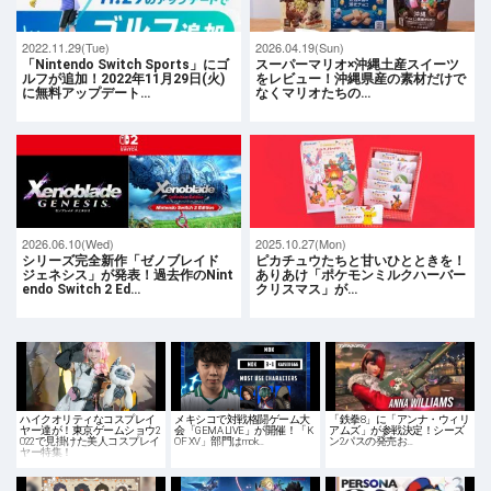
2022.11.29(Tue)
2026.04.19(Sun)
「Nintendo Switch Sports」にゴ
スーパーマリオ×沖縄土産スイーツ
ルフが追加！2022年11月29日(火)
をレビュー！沖縄県産の素材だけで
に無料アップデート…
なくマリオたちの…
2026.06.10(Wed)
2025.10.27(Mon)
シリーズ完全新作「ゼノブレイド
ピカチュウたちと甘いひとときを！
ジェネシス」が発表！過去作のNint
ありあけ「ポケモンミルクハーバー
endo Switch 2 Ed…
クリスマス」が…
ハイクオリティなコスプレイ
メキシコで対戦格闘ゲーム大
「鉄拳8」に「アンナ・ウィリ
ヤー達が！東京ゲームショウ2
会「GEMA LIVE」が開催！「K
アムズ」が参戦決定！シーズ
022で見掛けた美人コスプレイ
OF XV」部門はmok…
ン2パスの発売お…
ヤー特集！