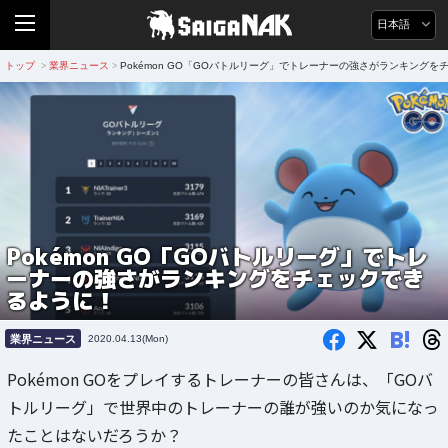
日本語
トップ
業界ニュース
Pokémon GO「GOバトルリーグ」でトレーナーの強さがランキング
>
>
Pokémon GO「GOバトルリーグ」でトレ
ーナーの強さがランキングをチェックでき
るように！
B!
業界ニュース
2020.04.13(Mon)
Pokémon GOをプレイするトレーナーの皆さんは、「GOバ
トルリーグ」で世界中のトレーナーの誰が強いのか気になっ
たことはないだろうか？