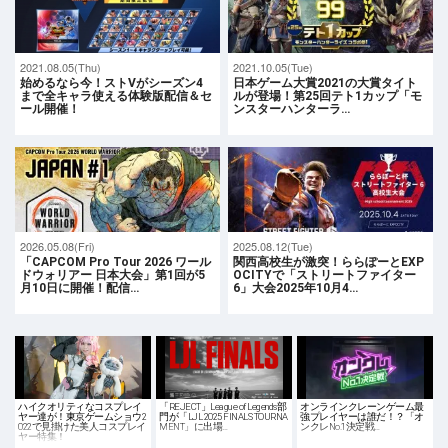
2021.08.05(Thu)
2021.10.05(Tue)
始めるなら今！ストVがシーズン4
日本ゲーム大賞2021の大賞タイト
まで全キャラ使える体験版配信＆セ
ルが登場！第25回テト1カップ「モ
ール開催！
ンスターハンターラ…
2026.05.08(Fri)
2025.08.12(Tue)
「CAPCOM Pro Tour 2026 ワール
関西高校生が激突！ららぽーとEXP
ドウォリアー 日本大会」第1回が5
OCITYで「ストリートファイター
月10日に開催！配信…
6」大会2025年10月4…
ハイクオリティなコスプレイ
「REJECT」League of Legends部
オンラインクレーンゲーム最
ヤー達が！東京ゲームショウ2
門が「LJL 2025 FINALS TOURNA
強プレイヤーは誰だ！？「オ
022で見掛けた美人コスプレイ
MENT」に出場…
ンクレNo.1決定戦…
ヤー特集！