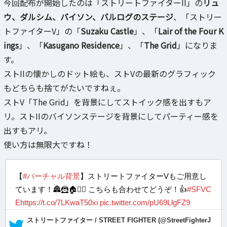
今回配布が開始したのは「ストリートファイターII」の
リュ
ウ、ダルシム、バイソン、バルログのステージ
、「ストリー
トファイターV」の「
Suzaku Castle
」、「
Lair of the Four K
ings
」、「
Kasugano Residence
」、「
The Grid
」になりま
す。
ストIIの懐かしのドット絵も、ストVの最新のグラフィック
もどちらも捨てがたいですねぇ。
ストV「The Grid」を背景にしてストイック感を出すもア
リ。ストIIのバイソンステージを背景にしてパーティー感を
出すもアリ。
使い方は無限大ですね！
【
#バーチャル背景
】ストリートファイターVもご用意し
ています！🏯🦹🏠🤼‍♂️ こちらも合わせてどうぞ！👍
#SFVC
E
https://t.co/7LKwaT50xi
pic.twitter.com/pU69LlgFZ9
— ストリートファイター / STREET FIGHTER (@StreetFighterJ