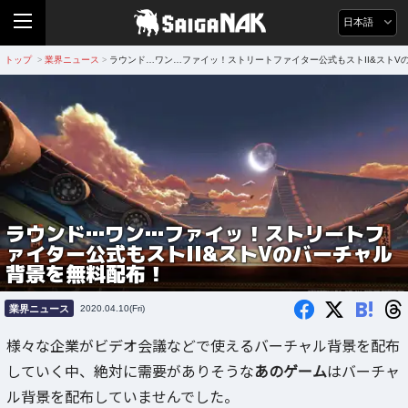
日本語
トップ
業界ニュース
ラウンド…ワン…ファイッ！ストリートファイター公式もストII&ストV
>
>
ラウンド…ワン…ファイッ！ストリートフ
ァイター公式もストII&ストVのバーチャル
背景を無料配布！
B!
業界ニュース
2020.04.10(Fri)
様々な企業がビデオ会議などで使えるバーチャル背景を配布
していく中、絶対に需要がありそうな
あのゲーム
はバーチャ
ル背景を配布していませんでした。