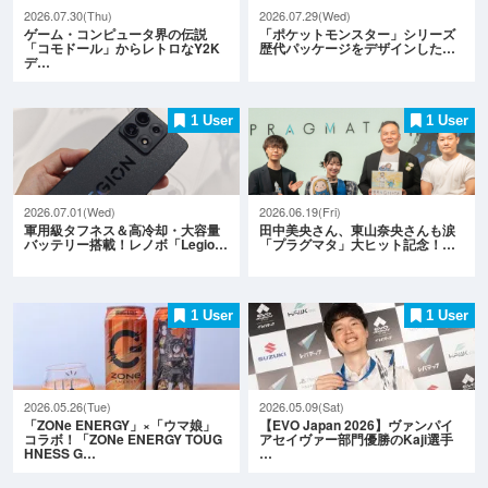
2026.07.30(Thu)
2026.07.29(Wed)
ゲーム・コンピュータ界の伝説
「ポケットモンスター」シリーズ
「コモドール」からレトロなY2K
歴代パッケージをデザインした…
デ…
1 User
1 User
2026.07.01(Wed)
2026.06.19(Fri)
軍用級タフネス＆高冷却・大容量
田中美央さん、東山奈央さんも涙
バッテリー搭載！レノボ「Legio…
「プラグマタ」大ヒット記念！…
1 User
1 User
2026.05.26(Tue)
2026.05.09(Sat)
「ZONe ENERGY」×「ウマ娘」
【EVO Japan 2026】ヴァンパイ
コラボ！「ZONe ENERGY TOUG
アセイヴァー部門優勝のKaji選手
HNESS G…
…