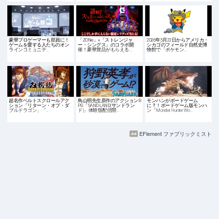
豪華プロゲーマーも部員に！
「ZONe」×「ストレンジャ
2026年5月22日からアメリカ・
ゲームを愛する人たちのオン
ー・シングス」のコラボ開
シカゴのフィールド自然史博
ラインコミュニテ…
催！豪華賞品がもらえる…
物館で「ポケモン…
超名作ベルトスクロールアク
鳥山明先生原作のアクションR
モンハンがボードゲーム
ション「リターン・オブ・ダ
PG「SAND LAND(サンドラン
に？！ボードゲーム版モンハ
ブルドラゴン」「…
ド)」体験版配信開…
ン「Monster Hunter Wo…
EFlement ファブリックミスト