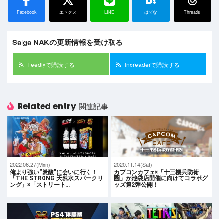
Facebook
エックス
LINE
はてな
Threads
Saiga NAKの更新情報を受け取る
Feedlyで購読する
Inoreaderで購読する
Related entry
関連記事
2022.06.27(Mon)
2020.11.14(Sat)
俺より強い“炭酸”に会いに行く！
カプコンカフェ×「十三機兵防衛
「THE STRONG 天然水スパークリ
圏」が池袋店開催に向けてコラボグ
ング」×「ストリート…
ッズ第2弾公開！