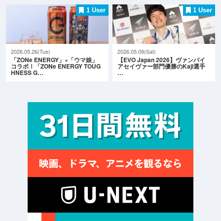
1 User
1 User
2026.05.26(Tue)
2026.05.09(Sat)
「ZONe ENERGY」×「ウマ娘」
【EVO Japan 2026】ヴァンパイ
コラボ！「ZONe ENERGY TOUG
アセイヴァー部門優勝のKaji選手
HNESS G…
…