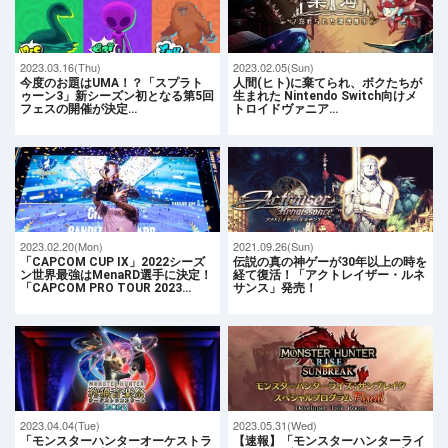
2023.03.16(Thu)
2023.02.05(Sun)
今度のお題はUMA！？「スプラト
人間(ヒト)に棄てられ、ボクたちが
ゥーン3」新シーズン初となる第5回
生まれた Nintendo Switch向けメ
フェスの開催が決定…
トロイドヴァニア…
2023.02.20(Mon)
2021.09.26(Sun)
「CAPCOM CUP IX」2022シーズ
伝説の真の神ゲーが30年以上の時を
ン世界最強はMenaRD選手に決定！
経て復活！「アクトレイザー・ルネ
「CAPCOM PRO TOUR 2023…
サンス」発売！
2023.04.04(Tue)
2023.05.31(Wed)
「モンスターハンターオーケストラ
【速報】「モンスターハンターライ