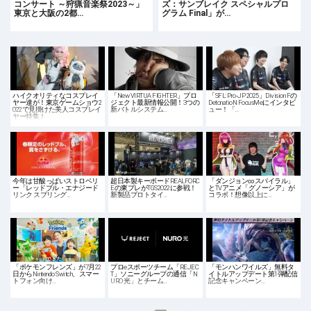
コンサート ～狩猟音楽祭2023～」
ズ：サンブレイク スペシャルプロ
東京と大阪の2都…
グラム Final」が…
ハイクオリティなコスプレイ
「New VIRTUA FIGHTER」プロ
「SFL: Pro-JP 2025」Division Fの
ヤー達が！東京ゲームショウ2
ジェクト最新情報公開！3つの
DetonatioN FocusMeにインタビ
022で見掛けた美人コスプレイ
新バトルシステム…
ュー！「…
ヤー特集！
今年は甘酸っぱいストロベリ
超日本製キーボードREALFORC
「ダンジョン∞スパイラル」
ー「レッドブル・エナジード
Eの東プレがTGS2022に参戦！
とTVアニメ「グノーシア」が
リンク スプリング…
新製品プロトタイ…
コラボ！想像以上に…
「ポケモンフレンズ」が7月22
プロeスポーツチーム「REJEC
「モンハンワイルズ」無料タ
日からNintendo Switch、スマー
T」ソニーグループの通信「N
イトルアップデート第1弾配信
トフォン向け…
URO 光」とチーム…
記念キャンペーン…