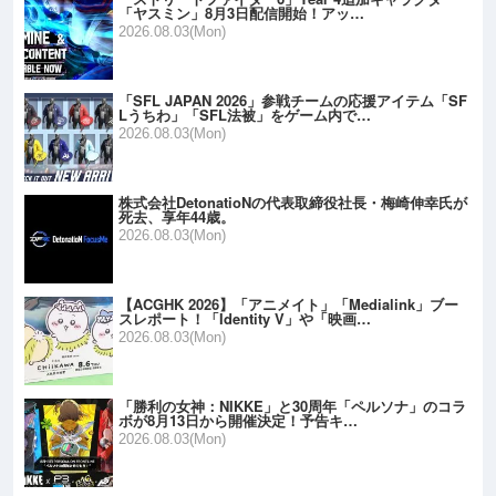
「ヤスミン」8月3日配信開始！アッ…
2026.08.03(Mon)
「SFL JAPAN 2026」参戦チームの応援アイテム「SF
Lうちわ」「SFL法被」をゲーム内で…
2026.08.03(Mon)
株式会社DetonatioNの代表取締役社長・梅崎伸幸氏が
死去、享年44歳。
2026.08.03(Mon)
【ACGHK 2026】「アニメイト」「Medialink」ブー
スレポート！「Identity V」や「映画…
2026.08.03(Mon)
「勝利の女神：NIKKE」と30周年「ペルソナ」のコラ
ボが8月13日から開催決定！予告キ…
2026.08.03(Mon)