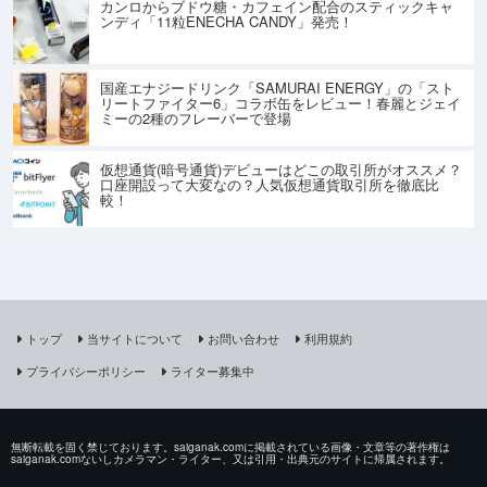
カンロからブドウ糖・カフェイン配合のスティックキャ
ンディ「11粒ENECHA CANDY」発売！
国産エナジードリンク「SAMURAI ENERGY」の「スト
リートファイター6」コラボ缶をレビュー！春麗とジェイ
ミーの2種のフレーバーで登場
仮想通貨(暗号通貨)デビューはどこの取引所がオススメ？
口座開設って大変なの？人気仮想通貨取引所を徹底比
較！
トップ
当サイトについて
お問い合わせ
利用規約
プライバシーポリシー
ライター募集中
無断転載を固く禁じております。saiganak.comに掲載されている画像・文章等の著作権は
saiganak.comないしカメラマン・ライター、又は引用・出典元のサイトに帰属されます。