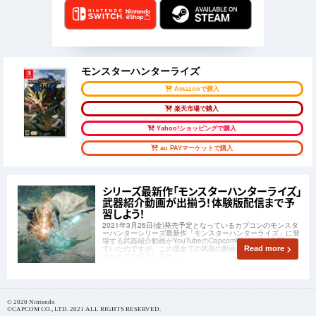
モンスターハンターライズ
Amazonで購入
楽天市場で購入
Yahoo!ショッピングで購入
au PAYマーケットで購入
シリーズ最新作「モンスターハンターライズ」
武器紹介動画が出揃う！体験版配信まで予
習しよう！
2021年3月26日(金)発売予定となっているカプコンのモンスタ
ーハンターシリーズ最新作「モンスターハンターライズ」に登
場する武器紹介動画がYouTubeのCapcomChannelで公開され
ていたのですが、この度全ての武器の動画が出揃いましたので
Read more
まとめてご紹介します！
© 2020 Nintendo
©CAPCOM CO., LTD. 2021 ALL RIGHTS RESERVED.