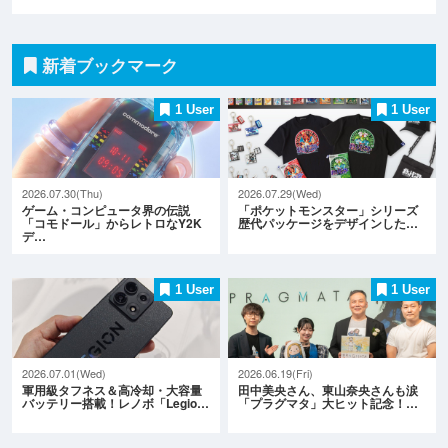
新着ブックマーク
1 User
1 User
2026.07.30(Thu)
2026.07.29(Wed)
ゲーム・コンピュータ界の伝説
「ポケットモンスター」シリーズ
「コモドール」からレトロなY2K
歴代パッケージをデザインした…
デ…
1 User
1 User
2026.07.01(Wed)
2026.06.19(Fri)
軍用級タフネス＆高冷却・大容量
田中美央さん、東山奈央さんも涙
バッテリー搭載！レノボ「Legio…
「プラグマタ」大ヒット記念！…