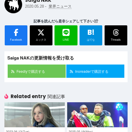
Saiga NAK
-
2020.05.28
業界ニュース
記事を読んだら是非シェアして下さい
B!
Facebook
エックス
LINE
はてな
Threads
Saiga NAKの更新情報を受け取る
Feedlyで購読する
Inoreaderで購読する
Related entry
関連記事
2023.06.13(Tue)
2025.05.19(Mon)