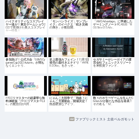
ハイクオリティなコスプレイ
「モンハンライズ：サンブレ
「AMD Advantage」に準拠した
ヤー達が！東京ゲームショウ2
イク」のイベクエ「眩き災禍
ゲーミングノートPC ASUS「R
022で見掛けた美人コスプレイ
の輝き」が配信開…
OG Strix G15 Adv…
ヤー特集！
参加急げ！公式大会「GBVS Cy
史上最強カフェイン！11月1日
セガサミーがシーガイアの運
games Cup 2022 Autumn」が間も
発売の蓋付きエナドリ「HYPE
営会社フェニックスリゾート
なくエントリ…
R ZONe」をさっそ…
を米投資ファンド…
FFCCリマスターの超豪華な無
にゃんこ大戦争で「熱血！に
数々のホラーゲームを生んだC
料体験版「FFCCリマスターLit
ゃんこ大運動会」開催決定！
hilla's Artが新たな作品を発表！
e」の配信日が8月…
熱血硬派なアイツ…
その名も「M…
ファブリックミスト 土佐ベルガモット