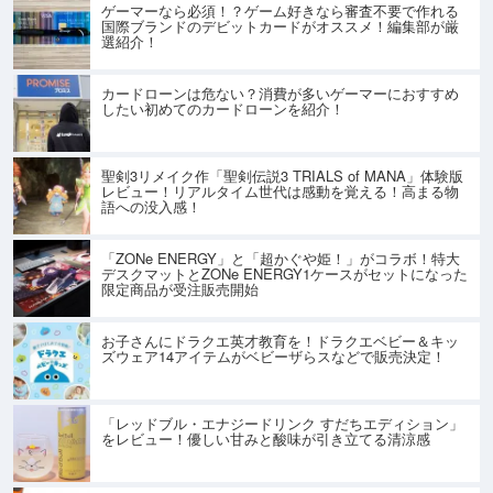
ゲーマーなら必須！？ゲーム好きなら審査不要で作れる
国際ブランドのデビットカードがオススメ！編集部が厳
選紹介！
カードローンは危ない？消費が多いゲーマーにおすすめ
したい初めてのカードローンを紹介！
聖剣3リメイク作「聖剣伝説3 TRIALS of MANA」体験版
レビュー！リアルタイム世代は感動を覚える！高まる物
語への没入感！
「ZONe ENERGY」と「超かぐや姫！」がコラボ！特大
デスクマットとZONe ENERGY1ケースがセットになった
限定商品が受注販売開始
お子さんにドラクエ英才教育を！ドラクエベビー＆キッ
ズウェア14アイテムがベビーザらスなどで販売決定！
「レッドブル・エナジードリンク すだちエディション」
をレビュー！優しい甘みと酸味が引き立てる清涼感