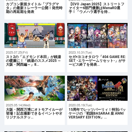
カプコン新規タイトル「プラグマ
【EVO Japan 2025】ストリートフ
タ」の最新トレーラー公開！発売時
ァイター6部門優勝はMenaRD選
期の再延期を発表
手！「ウメハラ選手を待…
2025.07.25(Fri)
2023.10.31(Tue)
スト2の「エドモンド本田」が銭湯
セガ×ヨコオタロウ「404 GAME RE:
の暖簾に！「銭湯のススメ2025 ～
SET -エラーゲームリセット-」がサ
大阪・関西編～」8…
ービス終了を発表…
2025.05.14(Wed)
2020.05.19(Tue)
大阪・関西万博にオトモアイルーが
15周年でレッツパーリィ！特別パッ
登場！記念撮影できるイベントやオ
ケージの「戦国BASARA4 皇 ANNI
リジナルステッ…
VERSARY EDITION」…