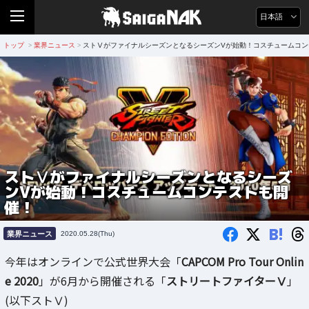
日本語
トップ
業界ニュース
ストⅤがファイナルシーズンとなるシーズンVが始動！コスチュームコン
>
>
ストⅤがファイナルシーズンとなるシーズ
ンVが始動！コスチュームコンテストも開
催！
B!
業界ニュース
2020.05.28(Thu)
今年はオンラインで公式世界大会「
CAPCOM Pro Tour Onlin
e 2020
」が6月から開催される「
ストリートファイターⅤ
」
(以下ストⅤ)