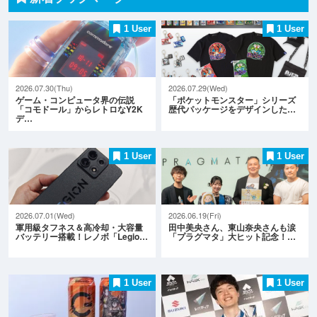
1 User
1 User
2026.07.30(Thu)
2026.07.29(Wed)
ゲーム・コンピュータ界の伝説
「ポケットモンスター」シリーズ
「コモドール」からレトロなY2K
歴代パッケージをデザインした…
デ…
1 User
1 User
2026.07.01(Wed)
2026.06.19(Fri)
軍用級タフネス＆高冷却・大容量
田中美央さん、東山奈央さんも涙
バッテリー搭載！レノボ「Legio…
「プラグマタ」大ヒット記念！…
1 User
1 User