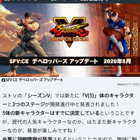
SFV:CE デベロッパーズ アップデート
PR TIMES
ストⅤの「
シーズンV
」では新たに
「V(5)」体のキャラクタ
ー
と
3つのステージ
が開発進行中と発表されました！
5体の新キャラクターはすでに決定している
ということです
が、歴代の人気キャラクターなのか、はたまた新キャラクタ
ーなのか、発表が楽しみですね！
今夏に詳細情報が発表
されるということですので、期待に胸