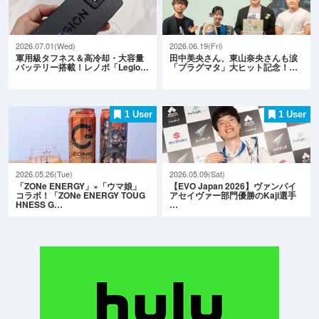
2026.07.01(Wed)
2026.06.19(Fri)
軍用級タフネス＆高冷却・大容量
田中美央さん、東山奈央さんも涙
バッテリー搭載！レノボ「Legio…
「プラグマタ」大ヒット記念！…
1 User
1 User
2026.05.26(Tue)
2026.05.09(Sat)
「ZONe ENERGY」×「ウマ娘」
【EVO Japan 2026】ヴァンパイ
コラボ！「ZONe ENERGY TOUG
アセイヴァー部門優勝のKaji選手
HNESS G…
…