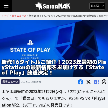
日本語
トップ
業界ニュース
新作16タイトルご紹介！2023年最初のPlayStationの最新情報をお届けする「
>
>
新作16タイトルご紹介！2023年最初のPla
yStationの最新情報をお届けする「State
of Play」放送決定！
B!
業界ニュース
2023.02.22(Wed)
本記事執筆時の
2023年2月22日(水)
は「222(にゃんにゃんに
ゃん)」で「
猫の日
」でもありますが、PS5用PS VR「
PlaySt
ation VR2
」(以下 PS VR2)の
発売日
です！