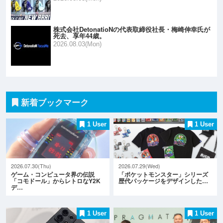
株式会社DetonatioNの代表取締役社長・梅崎伸幸氏が
死去、享年44歳。
2026.08.03(Mon)
新着ブックマーク
1 User
1 User
2026.07.30(Thu)
2026.07.29(Wed)
ゲーム・コンピュータ界の伝説
「ポケットモンスター」シリーズ
「コモドール」からレトロなY2K
歴代パッケージをデザインした…
デ…
1 User
1 User