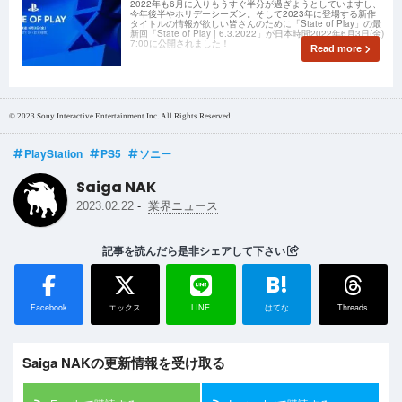
2022年も6月に入りもうすぐ半分が過ぎようとしていますし、
今年後半やホリデーシーズン。そして2023年に登場する新作
タイトルの情報が欲しい皆さんのために「State of Play」の最
新回「State of Play | 6.3.2022」が日本時間2022年6月3日(金)
7:00に公開されました！
Read more
© 2023 Sony Interactive Entertainment Inc. All Rights Reserved.
PlayStation
PS5
ソニー
Saiga NAK
-
2023.02.22
業界ニュース
記事を読んだら是非シェアして下さい
B!
Facebook
エックス
LINE
はてな
Threads
Saiga NAKの更新情報を受け取る