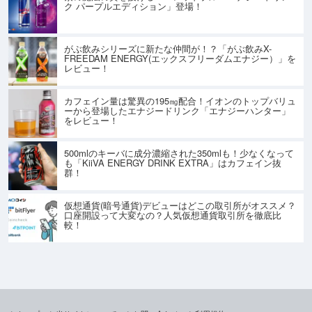
ク パープルエディション」登場！
がぶ飲みシリーズに新たな仲間が！？「がぶ飲みX-
FREEDAM ENERGY(エックスフリーダムエナジー）」を
レビュー！
カフェイン量は驚異の195㎎配合！イオンのトップバリュ
ーから登場したエナジードリンク「エナジーハンター」
をレビュー！
500mlのキーバに成分濃縮された350mlも！少なくなって
も「KiiVA ENERGY DRINK EXTRA」はカフェイン抜
群！
仮想通貨(暗号通貨)デビューはどこの取引所がオススメ？
口座開設って大変なの？人気仮想通貨取引所を徹底比
較！