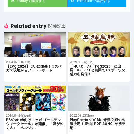
Feedlyで購読する
Inoreaderで購読する
Related entry
関連記事
2024.07.21(Sun)
2025.09.16(Tue)
【EVO 2024】ついに開幕！ラスベ
「NURO」が「TGS2025」に出
ガス現地からフォトレポート
展！REJECTと共同でeスポーツの
魅力を発信！
2024.04.24(Wed)
2022.01.23(Sun)
PS/Switch向け「セガ ゴールデン
PlayStationのCMに米津玄師の出
ウィークセール」が開催、「龍が如
演決定！ 新曲｢POP SONG｣が初登
く８」「ペルソナ…
場！