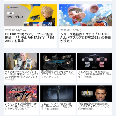
2021.03.02(Tue)
2022.01.13(Thu)
PS Plusで3月のフリープレイ配信
シリーズ最新作！コナミ「eBASEB
開始！「FINAL FANTASY VII REM
ALLパワフルプロ野球2022」の発売
AKE」も登場！
が決定！
ハイクオリティなコスプレイ
高さ調節ラクラクなゲーミン
ウェブカメラ「Razer Kiyo V2」
ヤー達が！東京ゲームショウ2
グデスク「Bauhutte SAゲーミン
シリーズの新色が発表！「Qua
022で見掛けた美人コスプレイ
グデスク DHB-1…
rtz」「White…
ヤー特集！
レベルファイブ完全新作！オ
フロム・ソフトウェアの新
「餓狼伝説 City of the Wolves」
ンライン協力プレイ型ロボッ
作！Nintendo Switch 2向けソフ
にクリスティアーノ・ロナウ
トアクションRPG「…
ト「The Duskbloo…
ドが参戦決定…