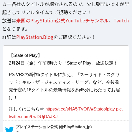
カー各社のタイトルが紹介されるので、少し朝早いですが早
起きしてリアルタイムでご視聴ください！
放送は
米国のPlayStation公式YouTubeチャンネル
、
Twitch
となります。
詳細は
PlayStation.Blog
をご確認ください！
【State of Play】
2月24日（金）午前6時より「State of Play」放送決定！
PS VR2の新作5タイトルに加え、『スーサイド・スクワ
ッド：キル・ザ・ジャスティス・リーグ』など、今後発
売予定の16タイトルの最新情報を約45分にわたってお届
け！
詳しくはこちら⇒
https://t.co/sNA5jTvOfV
#Stateofplay
pic.
twitter.com/bwDUjDAJKJ
— プレイステーション公式 (@PlayStation_jp)