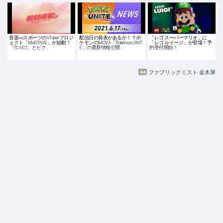
音楽×eスポーツのVTuberプロジ
配信日の発表があるか！？ポ
「レゴ スーパーマリオ」に
ェクト「MeSTAGE」が始動！
ケモンのMOVA「Pokémon UNIT
「レゴ ルイージ」が登場！予
「SCARZ」とビク…
E」の最新情報公開…
約受付開始！
ファブリックミスト 金木犀