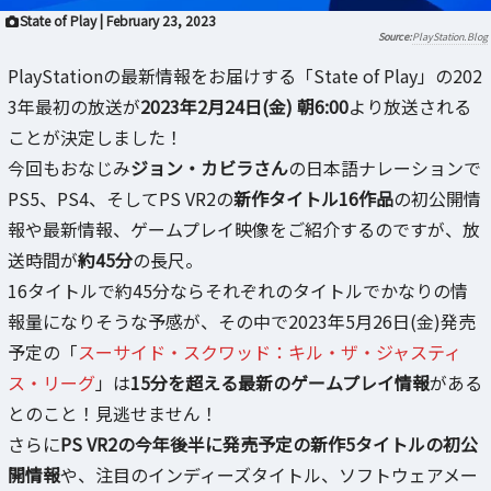
State of Play | February 23, 2023
PlayStation.Blog
PlayStationの最新情報をお届けする「State of Play」の202
3年最初の放送が
2023年2月24日(金) 朝6:00
より放送される
ことが決定しました！
今回もおなじみ
ジョン・カビラさん
の日本語ナレーションで
PS5、PS4、そしてPS VR2の
新作タイトル16作品
の初公開情
報や最新情報、ゲームプレイ映像をご紹介するのですが、放
送時間が
約45分
の長尺。
16タイトルで約45分ならそれぞれのタイトルでかなりの情
報量になりそうな予感が、その中で2023年5月26日(金)発売
予定の「
スーサイド・スクワッド：キル・ザ・ジャスティ
ス・リーグ
」は
15分を超える最新のゲームプレイ情報
がある
とのこと！見逃せません！
さらに
PS VR2の今年後半に発売予定の新作5タイトルの初公
開情報
や、注目のインディーズタイトル、ソフトウェアメー