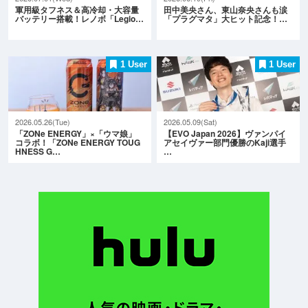
軍用級タフネス＆高冷却・大容量
田中美央さん、東山奈央さんも涙
バッテリー搭載！レノボ「Legio…
「プラグマタ」大ヒット記念！…
1 User
1 User
2026.05.26(Tue)
2026.05.09(Sat)
「ZONe ENERGY」×「ウマ娘」
【EVO Japan 2026】ヴァンパイ
コラボ！「ZONe ENERGY TOUG
アセイヴァー部門優勝のKaji選手
HNESS G…
…