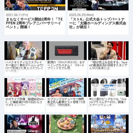
2021.06.11(Fri)
2025.06.25(Wed)
まもなくサービス開始2周年！「TE
「スト6」公式大会トップパートナ
PPEN 2周年プレアニバーサリーイ
ーに「太陽ホールディングス株式会
ベント」開催！
社」が就任！
ハイクオリティなコスプレイ
愛用の「REALFORCE R3」をゲ
「1秒が売上を左右する」Squar
ヤー達が！東京ゲームショウ2
ーミングカスタム！「R3ハイ
eの最速決済が目指すスタジア
022で見掛けた美人コスプレイ
ブリッドモデル用…
ムDXの未来とは…
ヤー特集！
ホロライブ所属「秘密結社holo
カプコンプロデューサー牧野
年に1度のビッグセール「Ama
X」と極楽湯が4月25日からコ
泰之氏ら豪華ゲスト登壇！6月
zonプライムデー2025」開催！
ラボキャンペー…
15日に「特別講演…
スマートウォッチ…