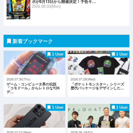
ボが8月13日から開催決定！予告キ…
2026.08.03(Mon)
新着ブックマーク
1 User
1 User
2026.07.30(Thu)
2026.07.29(Wed)
ゲーム・コンピュータ界の伝説
「ポケットモンスター」シリーズ
「コモドール」からレトロなY2K
歴代パッケージをデザインした…
デ…
1 User
1 User
2026.07.01(Wed)
2026.06.19(Fri)