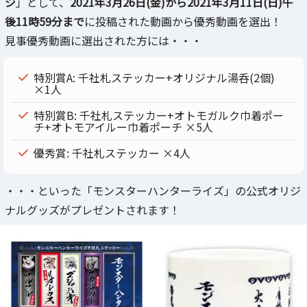
ジ
」として、
2021年3月26日(金)から2021年3月11日(日)午
後11時59分まで
に投稿された動画から優秀動画を選出！
見事優秀動画に選出された方には・・・
特別賞A: 千社札ステッカー+オリジナル湯呑(2個)
×1人
特別賞B: 千社札ステッカー+オトモガルク巾着ポー
チ+オトモアイルー巾着ポーチ ×5人
優秀賞: 千社札ステッカー ×4人
・・・といった「モンスターハンターライズ」の公式オリジ
ナルグッズがプレゼントされます！