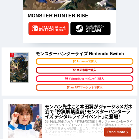
MONSTER HUNTER RISE
モンスターハンターライズ Nintendo Switch
Amazonで購入
楽天市場で購入
Yahoo!ショッピングで購入
au PAYマーケットで購入
モンハン先生こと本田翼がジャージ＆メガネ
姿で「狩猟解禁直前！モンスターハンターラ
イズ デジタルライブイベント」に登場！
3月9日に開催された「狩猟解禁直前！モンスターハンターライ
ズ デジタルライブイベント」に、自他共に認めるモンハンファ
ンの本田翼さんが登場しました。本イベントではカプコンの辻
本プロデューサーと一ノ瀬ディレクターとモンハンについてト
Read more
ークを繰り広げました。