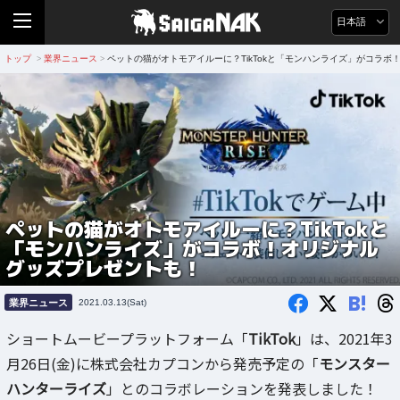
日本語
トップ
業界ニュース
ペットの猫がオトモアイルーに？TikTokと「モンハンライズ」がコラ
>
>
ペットの猫がオトモアイルーに？TikTokと
「モンハンライズ」がコラボ！オリジナル
グッズプレゼントも！
B!
業界ニュース
2021.03.13(Sat)
ショートムービープラットフォーム「
TikTok
」は、2021年3
月26日(金)に株式会社カプコンから発売予定の「
モンスター
ハンターライズ
」とのコラボレーションを発表しました！