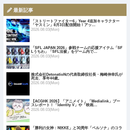
最新記事
「ストリートファイター6」Year 4追加キャラクター
「ヤスミン」8月3日配信開始！アッ…
2026.08.03(Mon)
「SFL JAPAN 2026」参戦チームの応援アイテム「SF
Lうちわ」「SFL法被」をゲーム内で…
2026.08.03(Mon)
株式会社DetonatioNの代表取締役社長・梅崎伸幸氏が
死去、享年44歳。
2026.08.03(Mon)
【ACGHK 2026】「アニメイト」「Medialink」ブー
スレポート！「Identity V」や「映画…
2026.08.03(Mon)
「勝利の女神：NIKKE」と30周年「ペルソナ」のコラ