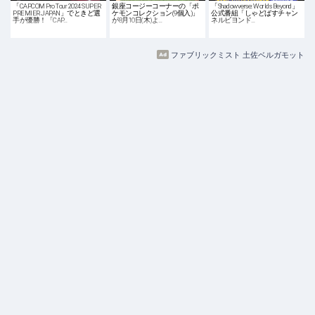
「CAPCOM Pro Tour 2024 SUPER
銀座コージーコーナーの「ポ
「Shadowverse: Worlds Beyond」
PREMIER JAPAN」でときど選
ケモンコレクション(9個入)」
公式番組「しゃどばすチャン
手が優勝！「CAP…
が8月10日(木)よ…
ネルビヨンド…
ファブリックミスト 土佐ベルガモット