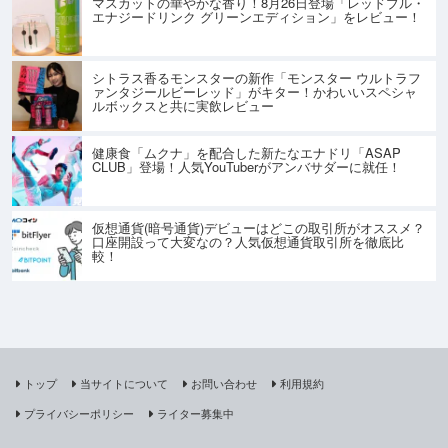
マスカットの華やかな香り！8月26日登場「レッドブル・
エナジードリンク グリーンエディション」をレビュー！
シトラス香るモンスターの新作「モンスター ウルトラフ
ァンタジールビーレッド」がキター！かわいいスペシャ
ルボックスと共に実飲レビュー
健康食「ムクナ」を配合した新たなエナドリ「ASAP
CLUB」登場！人気YouTuberがアンバサダーに就任！
仮想通貨(暗号通貨)デビューはどこの取引所がオススメ？
口座開設って大変なの？人気仮想通貨取引所を徹底比
較！
トップ
当サイトについて
お問い合わせ
利用規約
プライバシーポリシー
ライター募集中