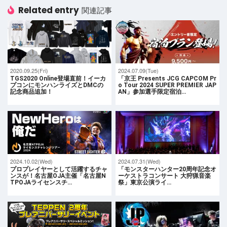
Related entry
関連記事
2020.09.25(Fri)
2024.07.09(Tue)
TGS2020 Online登場直前！イーカ
「京王 Presents JCG CAPCOM Pr
プコンにモンハンライズとDMCの
o Tour 2024 SUPER PREMIER JAP
記念商品追加！
AN」参加選手限定宿泊…
2024.10.02(Wed)
2024.07.31(Wed)
プロプレイヤーとして活躍するチャ
「モンスターハンター20周年記念オ
ンスが！名古屋OJA主催「名古屋N
ーケストラコンサート 大狩猟音楽
TPOJAライセンスチ…
祭」東京公演ライ…