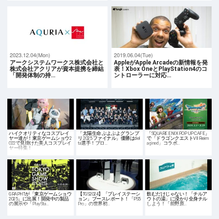
2023.12.04(Mon)
2019.06.04(Tue)
アークシステムワークス株式会社と
AppleがApple Arcadeの新情報を発
株式会社アクリアが資本提携を締結
表！Xbox OneとPlayStation4のコ
「開発体制の持…
ントローラーに対応…
ハイクオリティなコスプレイ
「太陽生命 ぷよぷよグランプ
「SQUARE ENIX POP UP CAFE」
ヤー達が！東京ゲームショウ2
リ 2025 ファイナル」優勝はdel
で「ドラゴンクエストVII Reim
022で見掛けた美人コスプレイ
ta選手！プロ…
agined」コラボ…
ヤー特集！
GRAPHTが「東京ゲームショウ
【TGS2024】「プレイステーシ
飲むだけじゃない！「チルア
2025」に出展！開発中の製品
ョン」ブースレポート！「PS5
ウトの湯」に浸かり全身チル
の展示や「PlaySta…
Pro」の世界初…
しよう！「前野原…