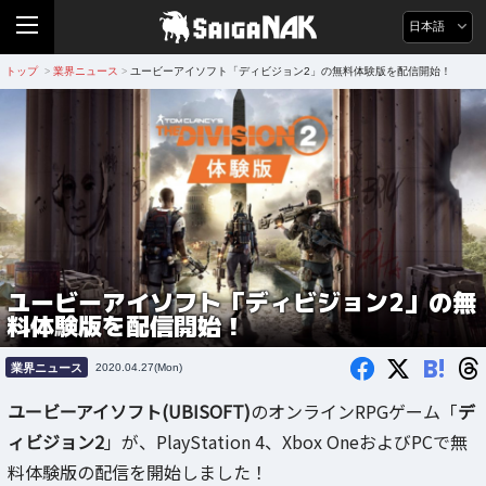
日本語
トップ
業界ニュース
ユービーアイソフト「ディビジョン2」の無料体験版を配信開始！
>
>
ユービーアイソフト「ディビジョン2」の無
料体験版を配信開始！
B!
業界ニュース
2020.04.27(Mon)
ユービーアイソフト(UBISOFT)
のオンラインRPGゲーム「
デ
ィビジョン2
」が、PlayStation 4、Xbox OneおよびPCで無
料体験版の配信を開始しました！