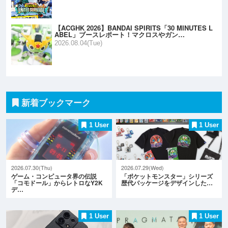
【ACGHK 2026】BANDAI SPIRITS「30 MINUTES L
ABEL」ブースレポート！マクロスやガン…
2026.08.04(Tue)
新着ブックマーク
1 User
1 User
2026.07.30(Thu)
2026.07.29(Wed)
ゲーム・コンピュータ界の伝説
「ポケットモンスター」シリーズ
「コモドール」からレトロなY2K
歴代パッケージをデザインした…
デ…
1 User
1 User