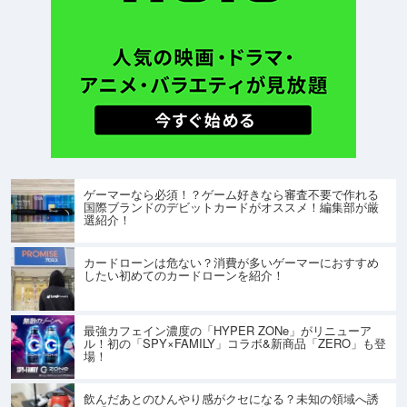
ゲーマーなら必須！？ゲーム好きなら審査不要で作れる
国際ブランドのデビットカードがオススメ！編集部が厳
選紹介！
カードローンは危ない？消費が多いゲーマーにおすすめ
したい初めてのカードローンを紹介！
最強カフェイン濃度の「HYPER ZONe」がリニューア
ル！初の「SPY×FAMILY」コラボ&新商品「ZERO」も登
場！
飲んだあとのひんやり感がクセになる？未知の領域へ誘