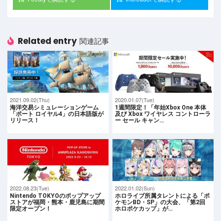
Related entry
関連記事
2021.09.02(Thu)
2020.01.07(Tue)
海洋交易シミュレーションゲーム
1週間限定！「年始Xbox One 本体
「ポート ロイヤル4」の日本語版が
及び Xbox ワイヤレス コントローラ
リリース！
ー セール キャン…
2022.08.23(Tue)
2022.01.02(Sun)
Nintendo TOKYOのポップアップ
ホロライブ所属タレントによる「ポ
ストアが福岡・熊本・鹿児島に期間
ケモンBD・SP」の大会、「第2回
限定オープン！
ホロポケカップ」が…