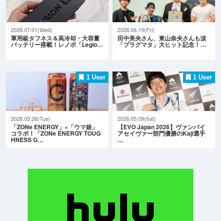
2026.07.01(Wed)
2026.06.19(Fri)
軍用級タフネス＆高冷却・大容量
田中美央さん、東山奈央さんも涙
バッテリー搭載！レノボ「Legio…
「プラグマタ」大ヒット記念！…
1 User
1 User
2026.05.26(Tue)
2026.05.09(Sat)
「ZONe ENERGY」×「ウマ娘」
【EVO Japan 2026】ヴァンパイ
コラボ！「ZONe ENERGY TOUG
アセイヴァー部門優勝のKaji選手
HNESS G…
…