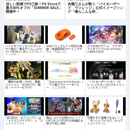
涼しい部屋でPS三昧！PS Storeで
吉幾三さんが歌う「バイオハザー
最大80%オフの「SUMMER SALE」
ド ヴィレッジ」公式イメージソン
開催中！
グ「俺らこんな村…
ハイクオリティなコスプレイ
4Kポーリングレート対応の無
スマホ向けゲーム「フラガリ
ヤー達が！東京ゲームショウ2
線・有線両対応ゲーミングマ
アメモリーズ Color of Wishes」
022で見掛けた美人コスプレイ
ウス「Fnatic x La…
の制作が決定…
ヤー特集！
「勝利の女神：NIKKE」最新
「Shadowverse: Worlds Beyond」×
「バイオハザード RE:2・RE:
バージョン「BOOMS DAY」配
「ウマ娘プリティーダービ
3」レジスタンスのスタイリッ
信！ゲーマー女子SSR…
ー」ミニコラボ…
シュなモノクロT…
1月29日の「カプコンTV!!」は
俺は…エースを助けたいッ！！
可愛すぎて装備できない！？
「ドラゴンズドグマ 2」と「ス
ONE PIECE ODYSSEYの本編引き
「モンハンワイルズ」からア
トリートファイ…
継ぎ可能な体験…
イルーテディ&…