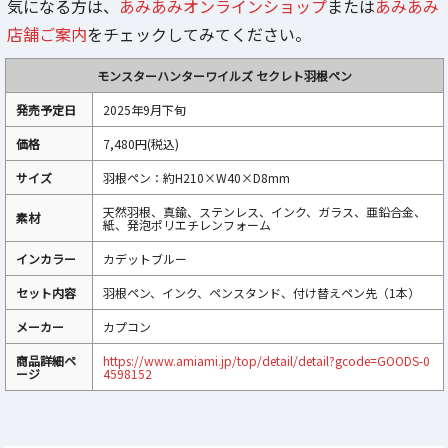
気になる方は、
あみあみオンラインショップ
または
あみあみ
店舗ご案内
をチェックしてみてください。
モンスターハンターワイルズ セクレト羽根ペン
発売予定日
2025年9月下旬
価格
7,480円(税込)
サイズ
羽根ペン：約H210×W40×D8mm
天然羽根、真鍮、ステンレス、インク、ガラス、亜鉛合金、
素材
紙、発泡ポリエチレンフォーム
インカラー
カデットブルー
セット内容
羽根ペン、インク、ペンスタンド、付け替えペン先（1本）
メーカー
カプコン
商品詳細ペ
https://www.amiami.jp/top/detail/detail?gcode=GOODS-0
ージ
4598152