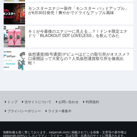
モンスターエナジー新作「モンスター バッドアップル」
が6月30日発売！爽やかでドライなアップル風味
キミが今最後のエナジーに見える…？！ドンキ限定エナ
ドリ「BLACKOUT DDT LOVELESS」を飲んでみた
仮想通貨(暗号通貨)デビューはどこの取引所がオススメ？
口座開設って大変なの？人気仮想通貨取引所を徹底比
較！
トップ
当サイトについて
お問い合わせ
利用規約
プライバシーポリシー
ライター募集中
無断転載を固く禁じております。saiganak.comに掲載されている画像・文章等の著作権は
saiganak.comないしカメラマン・ライター、又は引用・出典元のサイトに帰属されます。