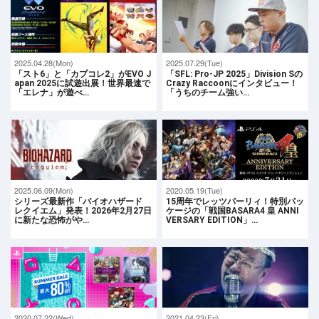
2025.04.28(Mon)
2025.07.29(Tue)
「スト6」と「カプコレ2」がEVO J
「SFL: Pro-JP 2025」Division Sの
apan 2025に試遊出展！世界最速で
Crazy Raccoonにインタビュー！
「エレナ」が遊べ…
「うちのチーム強い…
2025.06.09(Mon)
2020.05.19(Tue)
シリーズ最新作「バイオハザード
15周年でレッツパーリィ！特別パッ
レクイエム」発表！2026年2月27日
ケージの「戦国BASARA4 皇 ANNI
に新たな恐怖がや…
VERSARY EDITION」…
2020.07.22(Wed)
2021.04.23(Fri)