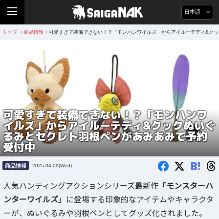
日本語
トップ
商品情報
可愛すぎて装備できない！？「モンハンワイルズ」からアイルーテディ&ク
>
>
可愛すぎて装備できない！？「モンハンワ
イルズ」からアイルーテディ&クックぬいぐ
るみとセクレト羽根ペンがあみあみで予約
受付中
B!
商品情報
2025.04.09(Wed)
人気ハンティングアクションシリーズ最新作「
モンスターハ
ンターワイルズ
」に登場する印象的なアイテムやキャラクタ
ーが、ぬいぐるみや羽根ペンとしてグッズ化されました。