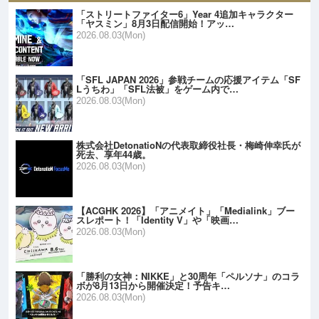
「ストリートファイター6」Year 4追加キャラクター
「ヤスミン」8月3日配信開始！アッ…
2026.08.03(Mon)
「SFL JAPAN 2026」参戦チームの応援アイテム「SF
Lうちわ」「SFL法被」をゲーム内で…
2026.08.03(Mon)
株式会社DetonatioNの代表取締役社長・梅崎伸幸氏が
死去、享年44歳。
2026.08.03(Mon)
【ACGHK 2026】「アニメイト」「Medialink」ブー
スレポート！「Identity V」や「映画…
2026.08.03(Mon)
「勝利の女神：NIKKE」と30周年「ペルソナ」のコラ
ボが8月13日から開催決定！予告キ…
2026.08.03(Mon)