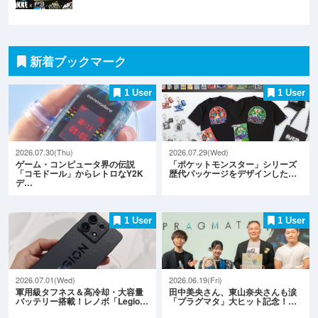
新着ブックマーク
1 User
1 User
2026.07.30(Thu)
2026.07.29(Wed)
ゲーム・コンピュータ界の伝説
「ポケットモンスター」シリーズ
「コモドール」からレトロなY2K
歴代パッケージをデザインした…
デ…
1 User
1 User
2026.07.01(Wed)
2026.06.19(Fri)
軍用級タフネス＆高冷却・大容量
田中美央さん、東山奈央さんも涙
バッテリー搭載！レノボ「Legio…
「プラグマタ」大ヒット記念！…