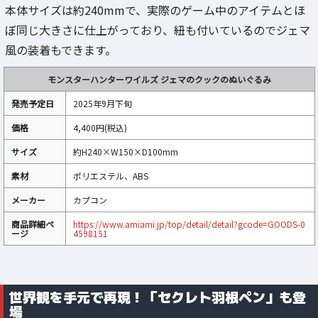
本体サイズは約240mmで、実際のゲーム中のアイテムとほ
ぼ同じ大きさに仕上がっており、紐も付いているのでジェマ
風の装着もできます。
モンスターハンターワイルズ ジェマのクックのぬいぐるみ
発売予定日
2025年9月下旬
価格
4,400円(税込)
サイズ
約H240×W150×D100mm
素材
ポリエステル、ABS
メーカー
カプコン
商品詳細ペ
https://www.amiami.jp/top/detail/detail?gcode=GOODS-0
ージ
4598151
世界観を手元で再現！「セクレト羽根ペン」も登
場