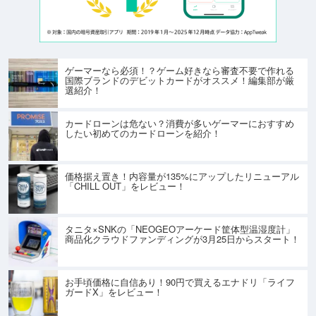
ゲーマーなら必須！？ゲーム好きなら審査不要で作れる
国際ブランドのデビットカードがオススメ！編集部が厳
選紹介！
カードローンは危ない？消費が多いゲーマーにおすすめ
したい初めてのカードローンを紹介！
価格据え置き！内容量が135%にアップしたリニューアル
「CHILL OUT」をレビュー！
タニタ×SNKの「NEOGEOアーケード筐体型温湿度計」
商品化クラウドファンディングが3月25日からスタート！
お手頃価格に自信あり！90円で買えるエナドリ「ライフ
ガードX」をレビュー！