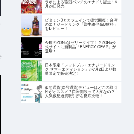
ラボによる強烈パンチのエナドリ誕生！6
月24日発売
ビタミンBとカフェインで疲労回復！台湾
のエナジードリンク「蠻牛維他命B飲料」
ジ
をレビュー！
今度のZONeはゼリータイプ！？ZONe公
式サイトに新製品「ENERGY GEAR」が
登場！
で
日本限定「レッドブル・エナジードリン
ク サマーエディション」が7月2日より数
量限定で販売決定！
仮想通貨(暗号通貨)デビューはどこの取引
所がオススメ？口座開設って大変なの？
人気仮想通貨取引所を徹底比較！