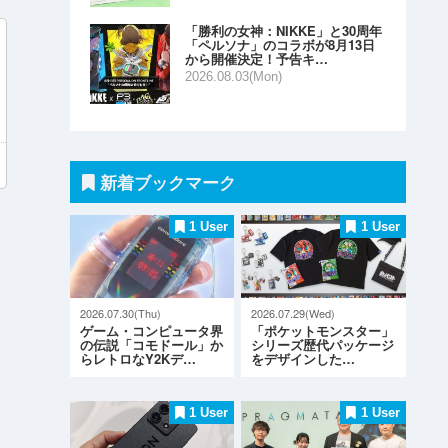
「勝利の女神：NIKKE」と30周年
「ペルソナ」のコラボが8月13日
から開催決定！予告キ…
2026.08.03(Mon)
新着ブックマーク
1 User
1 User
2026.07.30(Thu)
2026.07.29(Wed)
ゲーム・コンピュータ界
「ポケットモンスター」
の伝説「コモドール」か
シリーズ歴代パッケージ
らレトロなY2Kデ…
をデザインした…
1 User
1 User