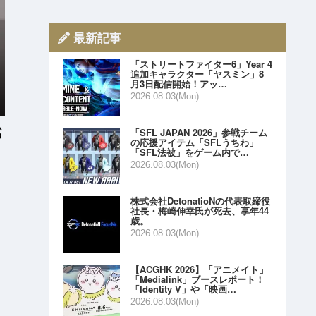
最新記事
「ストリートファイター6」Year 4
追加キャラクター「ヤスミン」8
月3日配信開始！アッ…
2026.08.03(Mon)
「SFL JAPAN 2026」参戦チーム
の応援アイテム「SFLうちわ」
「SFL法被」をゲーム内で…
2026.08.03(Mon)
株式会社DetonatioNの代表取締役
社長・梅崎伸幸氏が死去、享年44
歳。
2026.08.03(Mon)
【ACGHK 2026】「アニメイト」
「Medialink」ブースレポート！
「Identity V」や「映画…
2026.08.03(Mon)