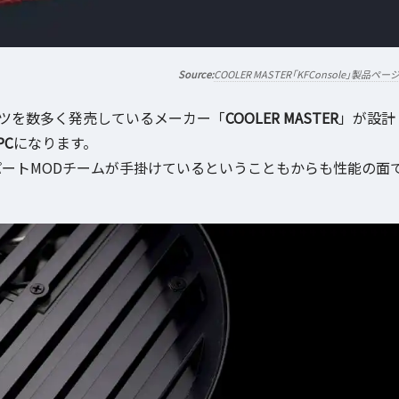
COOLER MASTER「KFConsole」製品ペー
パーツを数多く発売しているメーカー「
COOLER MASTER
」が設計
C
になります。
スパートMODチームが手掛けているということもからも性能の面