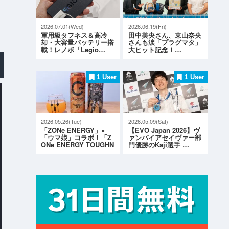
2026.07.01(Wed)
2026.06.19(Fri)
軍用級タフネス＆高冷
田中美央さん、東山奈央
却・大容量バッテリー搭
さんも涙「プラグマタ」
載！レノボ「Legio…
大ヒット記念！…
1 User
1 User
2026.05.26(Tue)
2026.05.09(Sat)
「ZONe ENERGY」×
【EVO Japan 2026】ヴ
「ウマ娘」コラボ！「Z
ァンパイアセイヴァー部
ONe ENERGY TOUGHN
門優勝のKaji選手 …
ESS G…