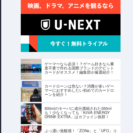
ゲーマーなら必須！？ゲーム好きなら審
査不要で作れる国際ブランドのデビット
カードがオススメ！編集部が厳選紹介！
カードローンは危ない？消費が多いゲー
マーにおすすめしたい初めてのカードロ
ーンを紹介！
500mlのキーバに成分濃縮された350ml
も！少なくなっても「KiiVA ENERGY
DRINK EXTRA」はカフェイン抜群！
ぶっ濃い覚醒感！「ZONe」と「UFO」コ