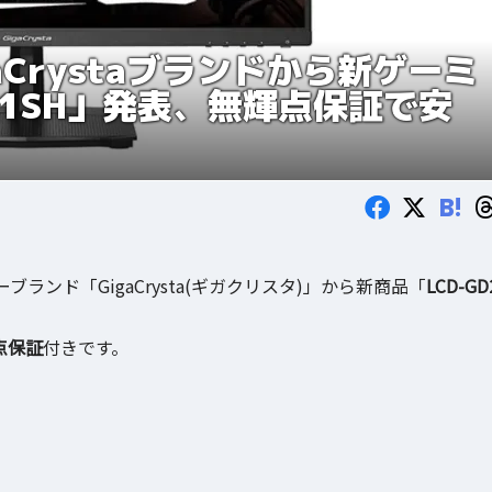
Crystaブランドから新ゲーミ
51SH」発表、無輝点保証で安
B!
ンド「GigaCrysta(ギガクリスタ)」から新商品「
LCD-GD
点保証
付きです。