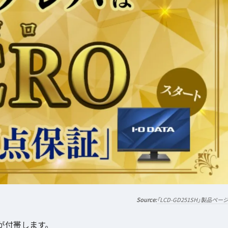
「LCD-GD251SH」製品ペー
が付帯します。