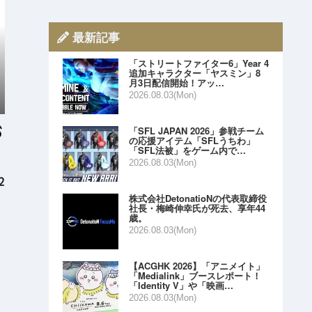
最新記事
「ストリートファイター6」Year 4
追加キャラクター「ヤスミン」8
月3日配信開始！アッ…
2026.08.03(Mon)
「SFL JAPAN 2026」参戦チーム
の応援アイテム「SFLうちわ」
「SFL法被」をゲーム内で…
2026.08.03(Mon)
2
株式会社DetonatioNの代表取締役
社長・梅崎伸幸氏が死去、享年44
歳。
2026.08.03(Mon)
【ACGHK 2026】「アニメイト」
「Medialink」ブースレポート！
「Identity V」や「映画…
2026.08.03(Mon)