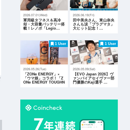
2026.07.01(Wed)
2026.06.19(Fri)
軍用級タフネス＆高冷
田中美央さん、東山奈央
却・大容量バッテリー搭
さんも涙「プラグマタ」
載！レノボ「Legio…
大ヒット記念！…
1 User
1 User
2026.05.26(Tue)
2026.05.09(Sat)
「ZONe ENERGY」×
【EVO Japan 2026】ヴ
「ウマ娘」コラボ！「Z
ァンパイアセイヴァー部
ジ
ONe ENERGY TOUGHN
門優勝のKaji選手 …
ESS G…
ま