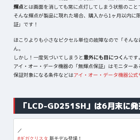
輝点
とは画面を消しても常に点灯してしまう状態のこと
そんな輝点が製品に現れた場合、購入から1ヶ月以内に
証」です！
ほこりよりも小さなピクセル単位の故障なので「そんな
ん。
しかし！一度気づいてしまうと
意外にも目につく
んです
アイ・オー・データ機器の「無輝点保証」はモニターあ
保証対象になる条件などは
アイ・オー・データ機器公式
「LCD-GD251SH」は6月末に
／
#ギガクリスタ
新モデル登場！