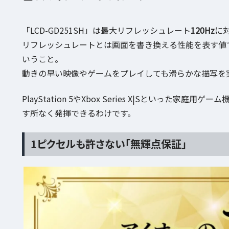
「LCD-GD251SH」は最大リフレッシュレート
120Hz
に
リフレッシュレートとは画面を書き換える性能を表す値で、
いうこと。
動きの早い映像やゲームをプレイしても滑らかな描写を
PlayStation 5やXbox Series X|Sといった
す所なく発揮できるわけです。
1ピクセルも許さない「無輝点保証」