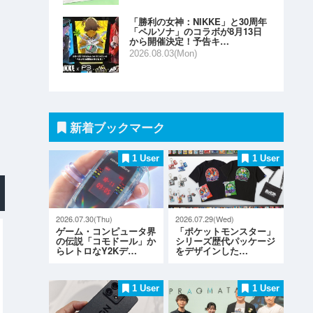
「勝利の女神：NIKKE」と30周年
「ペルソナ」のコラボが8月13日
から開催決定！予告キ…
2026.08.03(Mon)
新着ブックマーク
1 User
1 User
2026.07.30(Thu)
2026.07.29(Wed)
ゲーム・コンピュータ界
「ポケットモンスター」
の伝説「コモドール」か
シリーズ歴代パッケージ
らレトロなY2Kデ…
をデザインした…
1 User
1 User