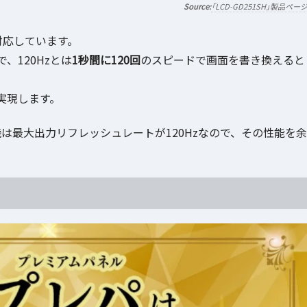
「LCD-GD251SH」製品ペー
対応しています。
120Hzとは
1秒間に120回
のスピードで画面を書き換えると
実現します。
家庭用ゲーム機は最大出力リフレッシュレートが120Hzなので、その性能を余