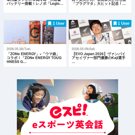
バッテリー搭載！レノボ「Legio…
「プラグマタ」大ヒット記念！…
1 User
1 User
2026.05.26(Tue)
2026.05.09(Sat)
「ZONe ENERGY」×「ウマ娘」
【EVO Japan 2026】ヴァンパイ
コラボ！「ZONe ENERGY TOUG
アセイヴァー部門優勝のKaji選手
HNESS G…
…