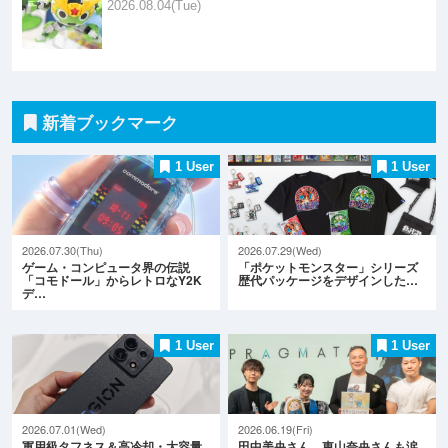
2026.08.04(Tue)
新着ブックマーク
1 User
1 User
2026.07.30(Thu)
2026.07.29(Wed)
ゲーム・コンピュータ界の伝説
「ポケットモンスター」シリーズ
「コモドール」からレトロなY2K
歴代パッケージをデザインした…
デ…
1 User
1 User
2026.07.01(Wed)
2026.06.19(Fri)
軍用級タフネス＆高冷却・大容量
田中美央さん、東山奈央さんも涙