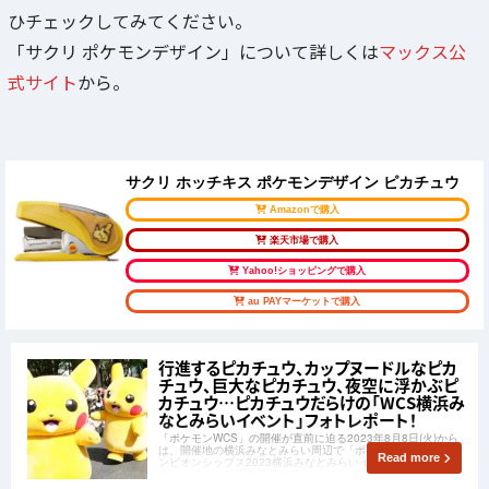
ひチェックしてみてください。
「サクリ ポケモンデザイン」について詳しくは
マックス公
式サイト
から。
サクリ ホッチキス ポケモンデザイン ピカチュウ
Amazonで購入
楽天市場で購入
Yahoo!ショッピングで購入
au PAYマーケットで購入
行進するピカチュウ、カップヌードルなピカ
チュウ、巨大なピカチュウ、夜空に浮かぶピ
カチュウ…ピカチュウだらけの「WCS横浜み
なとみらいイベント」フォトレポート！
「ポケモンWCS」の開催が直前に迫る2023年8月8日(火)から
は、開催地の横浜みなとみらい周辺で「ポケモンワールドチャ
Read more
ンピオンシップス2023横浜みなとみらいイベント」が開催
中！イベント初日の様子をフォトレポート形式でお届けしま
す！