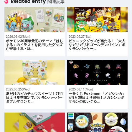
Related entry
関連記事
2026.03.02(Mon)
2023.05.27(Sat)
ポケモン30周年最初のテーマ「はじ
ピクニックグッズが当たる！「大人
まる」のイラストを使用したグッズ
なガリガリ君ゴールデンパイン」ポ
が登場！赤・緑…
ケモンパッケー…
2025.06.25(Wed)
2025.08.11(Mon)
夏だけのピカチュウスイーツ！7月1
一番くじ Pokémon 「メガシンカ」
日より夏季限定でポケモンハーバー
が8月30日より発売！メガシンカポ
ダブルマロンと…
ケモンのぬいぐる…