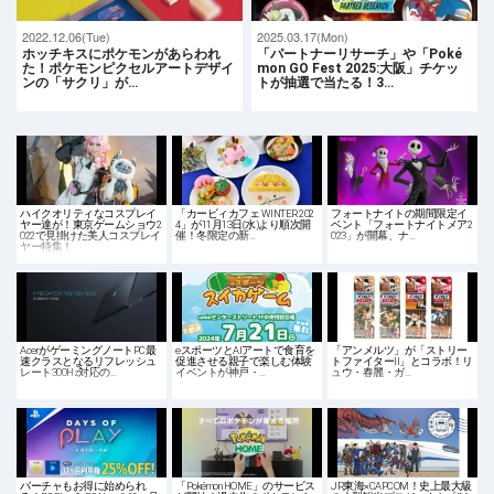
2022.12.06(Tue)
2025.03.17(Mon)
ホッチキスにポケモンがあらわれ
「パートナーリサーチ」や「Poké
た！ポケモンピクセルアートデザイ
mon GO Fest 2025:大阪」チケッ
ンの「サクリ」が…
トが抽選で当たる！3…
ハイクオリティなコスプレイ
「カービィカフェ WINTER 202
フォートナイトの期間限定イ
ヤー達が！東京ゲームショウ2
4」が11月13日(水)より順次開
ベント「フォートナイトメア2
022で見掛けた美人コスプレイ
催！冬限定の新…
023」が開幕、ナ…
ヤー特集！
AcerがゲーミングノートPC最
eスポーツとAIアートで食育を
「アンメルツ」が「ストリー
速クラスとなるリフレッシュ
促進させる親子で楽しむ体験
トファイターII」とコラボ！リ
レート300Hz対応の…
イベントが神戸・…
ュウ・春麗・ガ…
バーチャもお得に始められ
「Pokémon HOME」のサービス
JR東海×CAPCOM！史上最大級