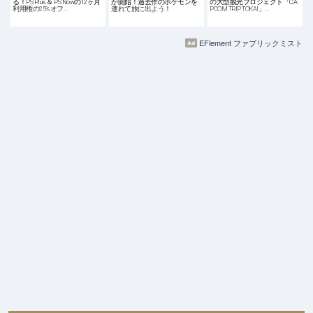
る！PS Plus ＆ PS Nowの12ヶ月
が開始！過去作のポケモンを
の大型観光プロジェクト「CA
利用権の25%オフ…
連れて旅に出よう！
PCOM TRIP TOKAI」…
EFlement ファブリックミスト