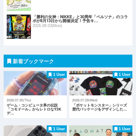
「勝利の女神：NIKKE」と30周年「ペルソナ」のコラ
ボが8月13日から開催決定！予告キ…
2026.08.03(Mon)
新着ブックマーク
1 User
1 User
2026.07.30(Thu)
2026.07.29(Wed)
ゲーム・コンピュータ界の伝説
「ポケットモンスター」シリーズ
「コモドール」からレトロなY2K
歴代パッケージをデザインした…
デ…
1 User
1 User