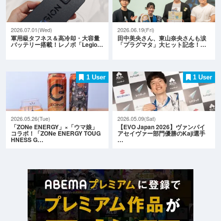
2026.07.01(Wed)
2026.06.19(Fri)
軍用級タフネス＆高冷却・大容量
田中美央さん、東山奈央さんも涙
バッテリー搭載！レノボ「Legio…
「プラグマタ」大ヒット記念！…
1 User
1 User
2026.05.26(Tue)
2026.05.09(Sat)
「ZONe ENERGY」×「ウマ娘」
【EVO Japan 2026】ヴァンパイ
コラボ！「ZONe ENERGY TOUG
アセイヴァー部門優勝のKaji選手
HNESS G…
…