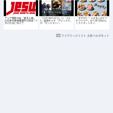
アジア競技大会「第五人格」
「CAPCOM CUP 12」に「スト
「タマゲた！ メタモンのドー
の日本代表候補選手が決定！9
6」追加キャラ「アレックス」
ナツツリー」が11月12日から
月の大会に向けて…
や「モンスターハ…
ミスドネットオー…
ファブリックミスト 土佐ベルガモット