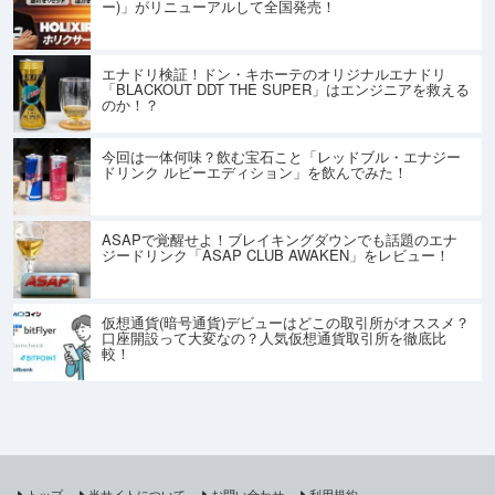
ー)」がリニューアルして全国発売！
エナドリ検証！ドン・キホーテのオリジナルエナドリ
「BLACKOUT DDT THE SUPER」はエンジニアを救える
のか！？
今回は一体何味？飲む宝石こと「レッドブル・エナジー
ドリンク ルビーエディション」を飲んでみた！
ASAPで覚醒せよ！ブレイキングダウンでも話題のエナ
ジードリンク「ASAP CLUB AWAKEN」をレビュー！
仮想通貨(暗号通貨)デビューはどこの取引所がオススメ？
口座開設って大変なの？人気仮想通貨取引所を徹底比
較！
トップ
当サイトについて
お問い合わせ
利用規約