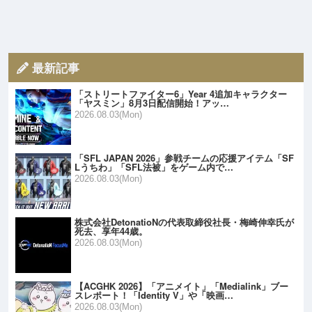
最新記事
「ストリートファイター6」Year 4追加キャラクター
「ヤスミン」8月3日配信開始！アッ…
2026.08.03(Mon)
「SFL JAPAN 2026」参戦チームの応援アイテム「SF
Lうちわ」「SFL法被」をゲーム内で…
2026.08.03(Mon)
株式会社DetonatioNの代表取締役社長・梅崎伸幸氏が
死去、享年44歳。
2026.08.03(Mon)
【ACGHK 2026】「アニメイト」「Medialink」ブー
スレポート！「Identity V」や「映画…
2026.08.03(Mon)