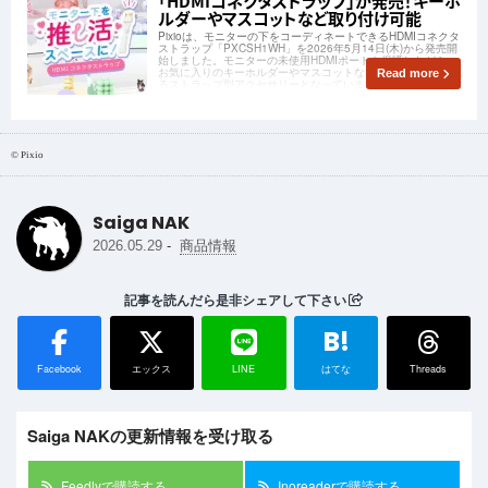
「HDMIコネクタストラップ」が発売！キーホ
ルダーやマスコットなど取り付け可能
Pixioは、モニターの下をコーディネートできるHDMIコネクタ
ストラップ「PXCSH1WH」を2026年5月14日(木)から発売開
始しました。モニターの未使用HDMIポートを保護しながら、
お気に入りのキーホルダーやマスコットなどを吊り下げて飾れ
Read more
るストラップ型アクセサリーとなっています。
© Pixio
Saiga NAK
-
2026.05.29
商品情報
記事を読んだら是非シェアして下さい
B!
Facebook
エックス
LINE
はてな
Threads
Saiga NAKの更新情報を受け取る
Feedlyで購読する
Inoreaderで購読する