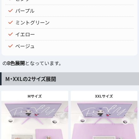
パープル
ミントグリーン
イエロー
ベージュ
の
8色展開
となっています。
M・XXLの2サイズ展開