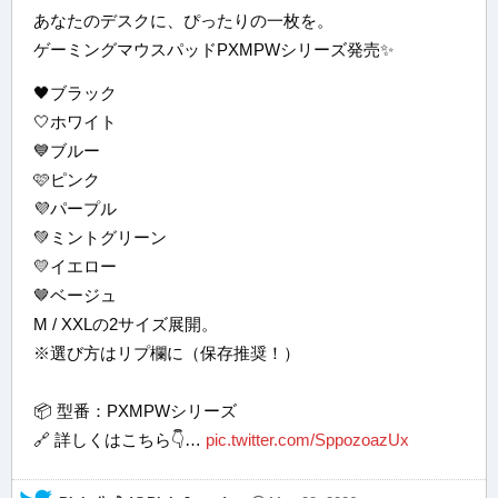
あなたのデスクに、ぴったりの一枚を。
ゲーミングマウスパッドPXMPWシリーズ発売✨
🖤ブラック
🤍ホワイト
💙ブルー
🩷ピンク
💜パープル
💚ミントグリーン
💛イエロー
🤎ベージュ
M / XXLの2サイズ展開。
※選び方はリプ欄に（保存推奨！）
📦 型番：PXMPWシリーズ
🔗 詳しくはこちら👇…
pic.twitter.com/SppozoazUx