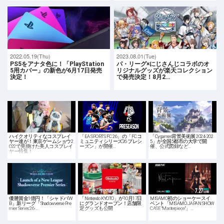
2022.05.19(Thu)
2023.08.01(Tue)
PS5をアナタ色に！「PlayStation
パ・リーグ×にじさんじコラボのオ
5用カバー」の新色が6月17日発売
リジナルグッズが楽天コレクション
決定！
で発売決定！8月2…
ハイクオリティなコスプレイ
「EA SPORTS FC 26」の「FCコ
「Cygames背景美術展 2024-202
ヤー達が！東京ゲームショウ2
ミュニティシリーズ26 プレシ
5」が全国5都市の大学で開
022で見掛けた美人コスプレイ
ーズン」が開催…
催、公式図録など…
ヤー特集！
優勝賞金1億円！「シャドバW
「Nintendo KYOTO」が10月17日
MISAMO初のショーケースイ
B」新リーグ「Shadowverse Pre
にグランドオープン！店舗限
ベント「MISAMO JAPAN SHOW
mier Series 26-…
定グッズも公開
CASE “Masterpiece”」…