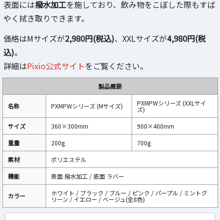
表面には
撥水加工
を施しており、飲み物をこぼした際もすば
やく拭き取りできます。
価格はMサイズが
2,980円(税込)
、XXLサイズが
4,980円(税
込)
。
詳細は
Pixio公式サイト
をご覧ください。
製品概要
PXMPWシリーズ (XXLサイ
名称
PXMPWシリーズ (Mサイズ)
ズ)
サイズ
360×300mm
900×400mm
重量
200g
700g
素材
ポリエステル
機能
表面 撥水加工 / 底面 ラバー
ホワイト / ブラック / ブルー / ピンク / パープル / ミントグ
カラー
リーン / イエロー / ベージュ(全8色)