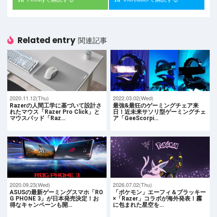
Related entry
関連記事
2020.11.12(Thu)
2022.03.02(Wed)
Razerの人間工学に基づいて設計さ
最強&最狂のゲーミングチェア来
れたマウス「Razer Pro Click」と
日！近未来サソリ型ゲーミングチェ
マウスパッド「Raz…
ア「GeeScorpi…
2020.09.23(Wed)
2026.07.02(Thu)
ASUSの最新ゲーミングスマホ「RO
「ポケモン」エーフィ＆ブラッキー
G PHONE 3」が日本発売決定！お
×「Razer」コラボが海外発表！霧
得なキャンペーンも開…
に包まれた星空を…