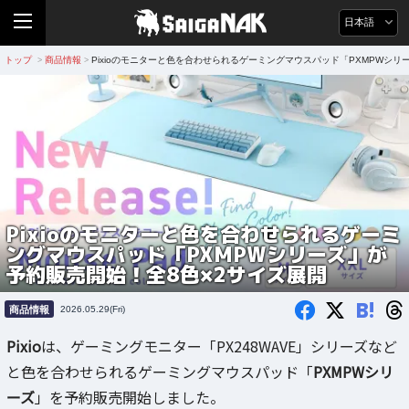
日本語
トップ
商品情報
Pixioのモニターと色を合わせられるゲーミングマウスパッド「PXMPWシリ
>
>
Pixioのモニターと色を合わせられるゲーミ
ングマウスパッド「PXMPWシリーズ」が
予約販売開始！全8色×2サイズ展開
B!
商品情報
2026.05.29(Fri)
Pixio
は、ゲーミングモニター「PX248WAVE」シリーズなど
と色を合わせられるゲーミングマウスパッド「
PXMPWシリ
ーズ
」を予約販売開始しました。