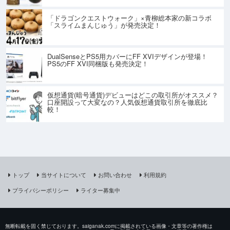
「ドラゴンクエストウォーク」×青柳総本家の新コラボ
「スライムまんじゅう」が発売決定！
DualSenseとPS5用カバーにFF XVIデザインが登場！
PS5のFF XVI同梱版も発売決定！
仮想通貨(暗号通貨)デビューはどこの取引所がオススメ？
口座開設って大変なの？人気仮想通貨取引所を徹底比
較！
トップ
当サイトについて
お問い合わせ
利用規約
プライバシーポリシー
ライター募集中
無断転載を固く禁じております。saiganak.comに掲載されている画像・文章等の著作権は