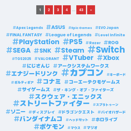
1
2
3
4
…
43
»
ASUS
Apex Legends
EVO Japan
Epic Games
FINAL FANTASY
League of Legends
Level Infinite
PS5
PlayStation
ROG
Razer
Switch
Steam
SEGA
SNK
VTuber
Xbox
VALORANT
TGS2025
にじさんじ
アークシステムワークス
カプコン
エナジードリンク
キーボード
コナミ
コーエーテクモゲームス
ギルティギア
サイゲームス
ザ・キング・オブ・ファイターズ
スクウェア・エニックス
ストリートファイター
スプラトゥーン
ソニー
ドラゴンクエスト
ディスプレイ
バイオハザード
バンダイナムコ
ホロライブ
ヘッドセット
ポケモン
マリオ
マウス