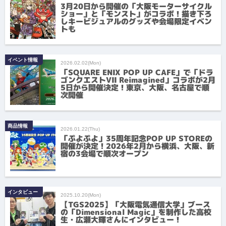
3月20日から開催の「大阪モーターサイクル
ショー」と「モンスト」がコラボ！描き下ろ
しキービジュアルのグッズや会場限定イベン
トも
イベント情報
2026.02.02(Mon)
「SQUARE ENIX POP UP CAFE」で「ドラ
ゴンクエストVII Reimagined」コラボが2月
5日から開催決定！東京、大阪、名古屋で順
次開催
商品情報
2026.01.22(Thu)
「ぷよぷよ」35周年記念POP UP STOREの
開催が決定！2026年2月から横浜、大阪、新
宿の3会場で順次オープン
インタビュー
2025.10.20(Mon)
【TGS2025】「大阪電気通信大学」ブース
の「Dimensional Magic」を制作した高校
生・広瀬大輝さんにインタビュー！