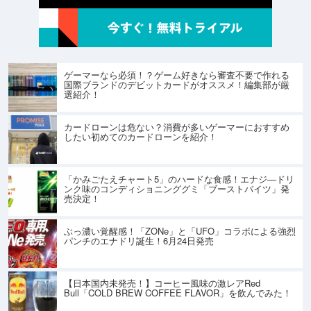
ゲーマーなら必須！？ゲーム好きなら審査不要で作れる
国際ブランドのデビットカードがオススメ！編集部が厳
選紹介！
カードローンは危ない？消費が多いゲーマーにおすすめ
したい初めてのカードローンを紹介！
「かみごたえチャート5」のハードな食感！エナジ―ドリ
ンク味のコンディショニンググミ「ブーストバイツ」発
売決定！
ぶっ濃い覚醒感！「ZONe」と「UFO」コラボによる強烈
パンチのエナドリ誕生！6月24日発売
【日本国内未発売！】コーヒー風味の激レアRed
Bull「COLD BREW COFFEE FLAVOR」を飲んでみた！