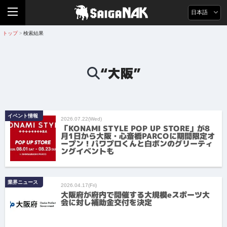
日本語
トップ
検索結果
>
“大阪”
イベント情報
2026.07.22(Wed)
「KONAMI STYLE POP UP STORE」が8
月1日から大阪・心斎橋PARCOに期間限定オ
ープン！パワプロくんと白ボンのグリーティ
ングイベントも
業界ニュース
2026.04.17(Fri)
大阪府が府内で開催する大規模eスポーツ大
会に対し補助金交付を決定