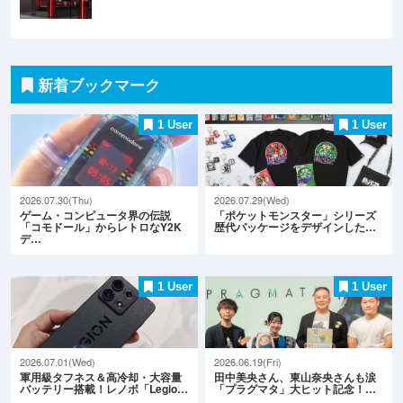
新着ブックマーク
1 User
1 User
2026.07.30(Thu)
2026.07.29(Wed)
ゲーム・コンピュータ界の伝説
「ポケットモンスター」シリーズ
「コモドール」からレトロなY2K
歴代パッケージをデザインした…
デ…
1 User
1 User
2026.07.01(Wed)
2026.06.19(Fri)
軍用級タフネス＆高冷却・大容量
田中美央さん、東山奈央さんも涙
バッテリー搭載！レノボ「Legio…
「プラグマタ」大ヒット記念！…