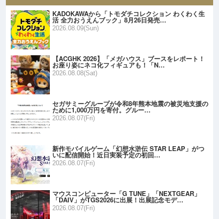
KADOKAWAから「トモダチコレクション わくわく生
活 全力おうえんブック」8月26日発売…
2026.08.09(Sun)
【ACGHK 2026】「メガハウス」ブースをレポート！
お座り姿にネコ化フィギュアも！「N…
2026.08.08(Sat)
セガサミーグループが令和8年熊本地震の被災地支援の
ために1,000万円を寄付。グルー…
2026.08.07(Fri)
新作モバイルゲーム「幻想水滸伝 STAR LEAP」がつ
いに配信開始！近日実装予定の初回…
2026.08.07(Fri)
マウスコンピューター「G TUNE」「NEXTGEAR」
「DAIV」がTGS2026に出展！出展記念モデ…
2026.08.07(Fri)