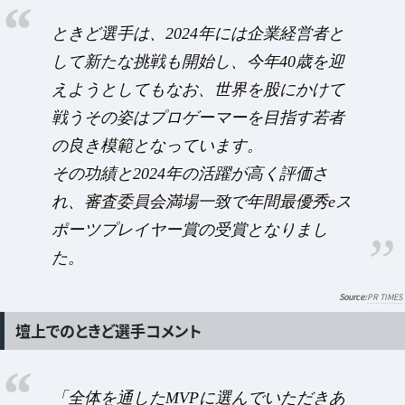
ときど選手は、2024年には企業経営者と
して新たな挑戦も開始し、今年40歳を迎
えようとしてもなお、世界を股にかけて
戦うその姿はプロゲーマーを目指す若者
の良き模範となっています。
その功績と2024年の活躍が高く評価さ
れ、審査委員会満場一致で年間最優秀eス
ポーツプレイヤー賞の受賞となりまし
た。
PR TIMES
壇上でのときど選手コメント
「全体を通したMVPに選んでいただきあ