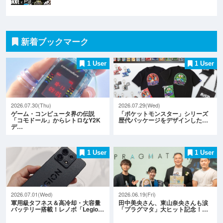
新着ブックマーク
1 User
1 User
2026.07.30(Thu)
2026.07.29(Wed)
ゲーム・コンピュータ界の伝説
「ポケットモンスター」シリーズ
「コモドール」からレトロなY2K
歴代パッケージをデザインした…
デ…
1 User
1 User
2026.07.01(Wed)
2026.06.19(Fri)
軍用級タフネス＆高冷却・大容量
田中美央さん、東山奈央さんも涙
バッテリー搭載！レノボ「Legio…
「プラグマタ」大ヒット記念！…