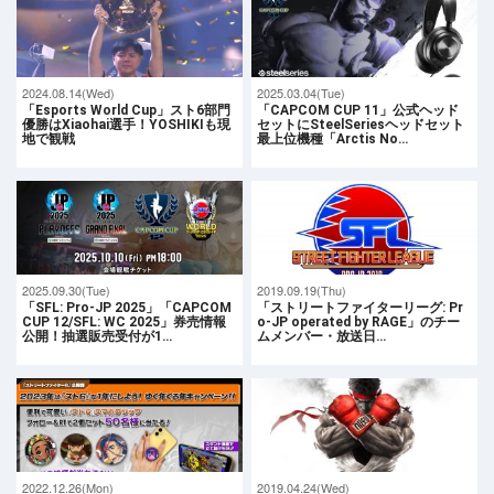
2024.08.14(Wed)
2025.03.04(Tue)
「Esports World Cup」スト6部門
「CAPCOM CUP 11」公式ヘッド
優勝はXiaohai選手！YOSHIKIも現
セットにSteelSeriesヘッドセット
地で観戦
最上位機種「Arctis No…
2025.09.30(Tue)
2019.09.19(Thu)
「SFL: Pro-JP 2025」「CAPCOM
「ストリートファイターリーグ: Pr
CUP 12/SFL: WC 2025」券売情報
o-JP operated by RAGE」のチー
公開！抽選販売受付が1…
ムメンバー・放送日…
2022.12.26(Mon)
2019.04.24(Wed)