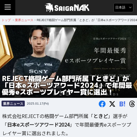
日本語
トップ
業界ニュース
REJECT格闘ゲーム部門所属「ときど」が「日本eスポーツアワード20
>
>
REJECT格闘ゲーム部門所属「ときど」が
「日本eスポーツアワード2024」で年間最
優秀eスポーツプレイヤー賞に選出！
B!
業界ニュース
2025.01.17(Fri)
株式会社REJECTの格闘ゲーム部門所属「
ときど
」選手が
「
日本eスポーツアワード2024
」で年間最優秀eスポーツプ
レイヤー賞に選出されました。