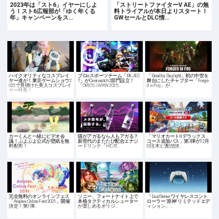
2023年は「スト6」イヤーにしよ
「ストリートファイターV AE」の無
う！スト6広報部が「ゆく年くる
料トライアルが本日よりスタート！
年」キャンペーンをス…
GWセールとDLC情…
ハイクオリティなコスプレイ
プロeスポーツチーム「REJEC
「Dead by Daylight」初の中世を
ヤー達が！東京ゲームショウ2
T」がOverwatch 2部門設立！
舞台にしたチャプター「Forge
022で見掛けた美人コスプレイ
「OWCS JAPAN 2025…
d in Fog」が…
ヤー特集！
カーくんと一緒にビデオ会
猫がアガるなら人もアガる？
「マリオカート8 デラックス
議！ぷよぷよ公式が壁紙を無
新世代のまたたび配合エナジ
コース追加パス」第3弾が12月
料配布！
ードリンク「HICAT…
8日(木)に配信決…
完全無料のオンラインフェス
ソニー、フォートナイト上で
「DualSense ワイヤレスコント
「Aniplex Online Fest 2021」開催
本格タクティカルシューター
ローラー “原神” リミテッドエデ
決定！第1弾…
が楽しめるオリジ…
ィション」…