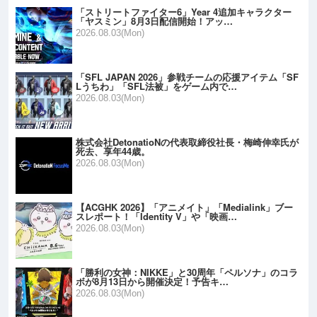
「ストリートファイター6」Year 4追加キャラクター
「ヤスミン」8月3日配信開始！アッ…
2026.08.03(Mon)
「SFL JAPAN 2026」参戦チームの応援アイテム「SF
Lうちわ」「SFL法被」をゲーム内で…
2026.08.03(Mon)
株式会社DetonatioNの代表取締役社長・梅崎伸幸氏が
死去、享年44歳。
2026.08.03(Mon)
【ACGHK 2026】「アニメイト」「Medialink」ブー
スレポート！「Identity V」や「映画…
2026.08.03(Mon)
「勝利の女神：NIKKE」と30周年「ペルソナ」のコラ
ボが8月13日から開催決定！予告キ…
2026.08.03(Mon)