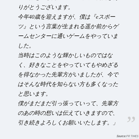
りがとうございます。
今年40歳を迎えますが、僕は『eスポー
ツ』という言葉が生まれる遥か前からゲ
ームセンターに通いゲームをやっていま
した。
当時はこのような輝かしいものではな
く、好きなことをやっていてもやめざる
を得なかった先輩方がいましたが、今で
はそんな時代を知らない方も多くなった
と思います。
僕がまだまだ引っ張っていって、先輩方
のあの時の想いは伝えていきますので、
引き続きよろしくお願いいたします。」
PR TIMES