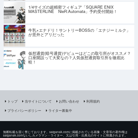
1/4サイズの超精密フィギュア「SQUARE ENIX
MASTERLINE NieR:Automata」予約受付開始！
牛乳×エナドリ！サントリーBOSSの「エナジーミルク」
が意外とアリだった
仮想通貨(暗号通貨)デビューはどこの取引所がオススメ？
口座開設って大変なの？人気仮想通貨取引所を徹底比
較！
トップ
当サイトについて
お問い合わせ
利用規約
プライバシーポリシー
ライター募集中
無断転載を固く禁じております。saiganak.comに掲載されている画像・文章等の著作権は
saiganak.comないしカメラマン・ライター、又は引用・出典元のサイトに帰属されます。