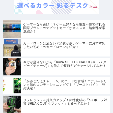
ゲーマーなら必須！？ゲーム好きなら審査不要で作れる
国際ブランドのデビットカードがオススメ！編集部が厳
選紹介！
カードローンは危ない？消費が多いゲーマーにおすすめ
したい初めてのカードローンを紹介！
ギガが足りないから「KiiVA SPEED CHARGE(キーバ ス
ピードチャージ)」を飲んで超速ギガチャージしてみた！
「かみごたえチャート5」のハードな食感！エナジ―ドリ
ンク味のコンディショニンググミ「ブーストバイツ」発
売決定！
リフレッシュ＆持久力アップ！赤穂化成の「eスポーツ対
策 BREAK OUT タブレット」を食べてみた！