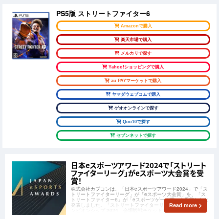
PS5版 ストリートファイター6
Amazonで購入
楽天市場で購入
メルカリで探す
Yahoo!ショッピングで購入
au PAYマーケットで購入
ヤマダウェブコムで購入
ゲオオンラインで探す
Qoo10で探す
セブンネットで探す
日本eスポーツアワード2024で「ストリート
ファイターリーグ」がeスポーツ大会賞を受
賞！
株式会社カプコンは、「日本eスポーツアワード2024」で「ス
トリートファイターリーグ」が「eスポーツ大会賞」を、「ス
トリートファイター6」が「eスポーツゲーム賞」を受賞したと
発表しました。「ストリートファイターリーグ: ワールドチャ
Read more
ンピオンシップ 2024」会場観戦チケットも販売中です！