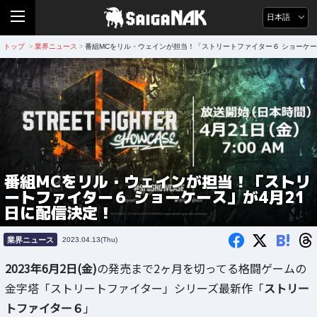
日本語
トップ
業界ニュース
番組MCをリル・ウェインが担当！「ストリートファイター６ ショーケー
>
>
番組MCをリル・ウェインが担当！「ストリ
ートファイター６ ショーケース」が4月21
日に配信決定！
B!
業界ニュース
2023.04.13(Thu)
2023年6月2日(金)
の発売まで2ヶ月を切ってる格闘ゲームの
金字塔「ストリートファイター」シリーズ最新作「
ストリー
トファイター６
」