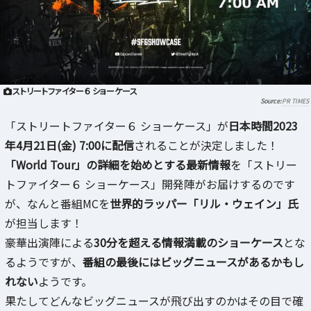
ストリートファイター６ ショーケース
PR TIMES
「ストリートファイター６ ショーケース」が
日本時間2023
年4月21日(金) 7:00に配信
されることが決定しました！
「World Tour」の詳細を始めとする最新情報
を「ストリー
トファイター６ ショーケース」開発陣がお届けするのです
が、なんと番組MCを
世界的ラッパー「リル・ウェイン」氏
が担当します！
豪華出演陣による
30分を超える情報満載のショーケース
とな
るようですが、
番組の最後にはビッグニュースがあるかもし
れない
ようです。
果たしてどんなビッグニュースが飛び出すのかはその目で確