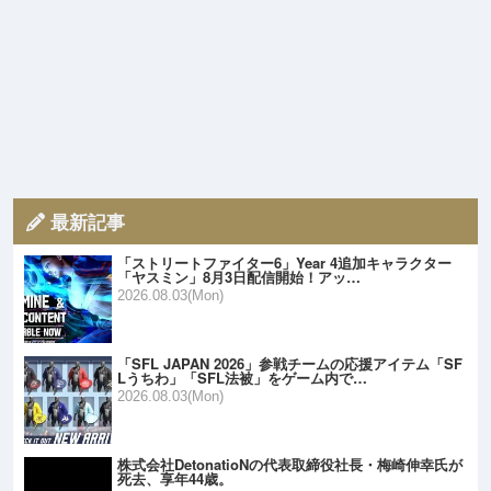
最新記事
「ストリートファイター6」Year 4追加キャラクター
「ヤスミン」8月3日配信開始！アッ…
2026.08.03(Mon)
「SFL JAPAN 2026」参戦チームの応援アイテム「SF
Lうちわ」「SFL法被」をゲーム内で…
2026.08.03(Mon)
株式会社DetonatioNの代表取締役社長・梅崎伸幸氏が
死去、享年44歳。