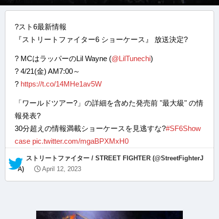
?スト6最新情報
『ストリートファイター6 ショーケース』 放送決定?
? MCはラッパーのLil Wayne (
@LilTunechi
)
? 4/21(金) AM7:00～
?
https://t.co/14MHe1av5W
「ワールドツアー?」の詳細を含めた発売前 "最大級" の情
報発表?
30分超えの情報満載ショーケースを見逃すな?
#SF6Show
case
pic.twitter.com/mgaBPXMxH0
— ストリートファイター / STREET FIGHTER (@StreetFighterJ
A)
April 12, 2023