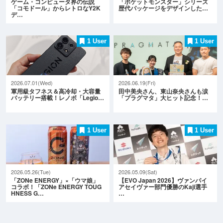
ゲーム・コンピュータ界の伝説
「ポケットモンスター」シリーズ
「コモドール」からレトロなY2K
歴代パッケージをデザインした…
デ…
1 User
1 User
2026.07.01(Wed)
2026.06.19(Fri)
軍用級タフネス＆高冷却・大容量
田中美央さん、東山奈央さんも涙
バッテリー搭載！レノボ「Legio…
「プラグマタ」大ヒット記念！…
1 User
1 User
2026.05.26(Tue)
2026.05.09(Sat)
「ZONe ENERGY」×「ウマ娘」
【EVO Japan 2026】ヴァンパイ
コラボ！「ZONe ENERGY TOUG
アセイヴァー部門優勝のKaji選手
HNESS G…
…