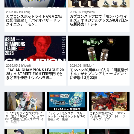
2025.06.19(Thu)
2026.07.29(Wed)
カプコンスポットライトが6月27日
カプコンストアにて「モンハンワイ
に配信決定！「バイオハザード レ
ルズ」オリジナルグッズが8月7日か
クイエム」「モン…
ら新発売！Tシャ…
2025.05.21(Wed)
2024.03.18(Mon)
「ASIAN CHAMPIONS LEAGUE 20
モンハン20周年ロゴ入り「回復薬ボ
25」のSTREET FIGHTER部門でと
トル」がカプコンアミューズメント
きど選手優勝！ウメハラ選…
に登場！3月23日…
ハイクオリティなコスプレイ
「ポケットモンスター スカー
これが太古の力だ！「KOF X
ヤー達が！東京ゲームショウ2
レット・バイオレット ゼロの
V」新キャラクタートレーラー
022で見掛けた美人コスプレイ
秘宝」の「後編…
「キング・オブ・…
ヤー特集！