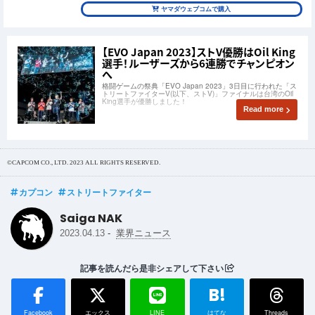
ヤマダウェブコムで購入
【EVO Japan 2023】ストV優勝はOil King
選手！ルーザーズから6連勝でチャンピオン
へ
格闘ゲームの祭典「EVO Japan 2023」3日目に行われた「ス
トリートファイターV(以下、ストV)」ファイナルは台湾のOil
King選手が優勝しました！
Read more
©CAPCOM CO., LTD. 2023 ALL RIGHTS RESERVED.
カプコン
ストリートファイター
Saiga NAK
-
2023.04.13
業界ニュース
記事を読んだら是非シェアして下さい
B!
Facebook
エックス
LINE
はてな
Threads