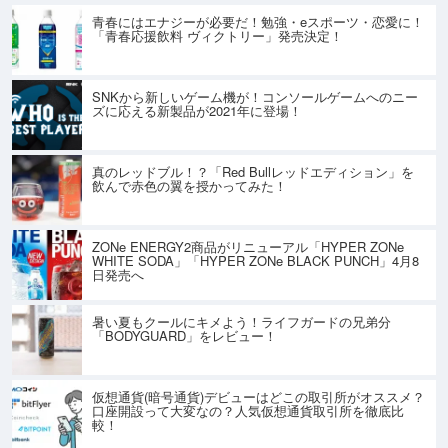
青春にはエナジーが必要だ！勉強・eスポーツ・恋愛に！
「青春応援飲料 ヴィクトリー」発売決定！
SNKから新しいゲーム機が！コンソールゲームへのニー
ズに応える新製品が2021年に登場！
真のレッドブル！？「Red Bullレッドエディション」を
飲んで赤色の翼を授かってみた！
ZONe ENERGY2商品がリニューアル「HYPER ZONe
WHITE SODA」「HYPER ZONe BLACK PUNCH」4月8
日発売へ
暑い夏もクールにキメよう！ライフガードの兄弟分
「BODYGUARD」をレビュー！
仮想通貨(暗号通貨)デビューはどこの取引所がオススメ？
口座開設って大変なの？人気仮想通貨取引所を徹底比
較！