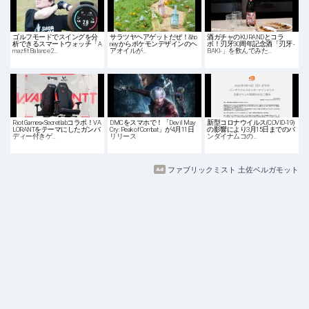
ゴルフモードでスイングを分
サラツヤヘアゲットだぜ！&ho
酒ガチャのKURANDとコラ
析できるスマートウォッチ「A
neyからポケモンデザインのヘ
ボ！刃牙30周年記念酒「刃牙 -
mazfit Balance 2…
アオイルが…
BAKI-」を飲んでみた…
Riot Games×Secretlabコラボ！VA
DMCをスマホで！「Devil May
新型コロナウイルス(COVID-19)
LORANTをテーマにしたガンバ
Cry: Peak of Combat」が4月11日
の影響により3月15日までのバ
ディー付きゲ…
リリース
ンダイナムコの…
ファブリックミスト 土佐ベルガモット