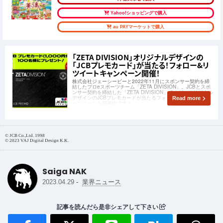
Yahoo!ショッピングで購入
au PAYマーケットで購入
「ZETA DIVISION」オリジナルデザインの
「JCBプレモカード」が当たる！フォロー&リ
ツイートキャンペーン開催！
株式会社ジェーシービーと2022年11月にスポンサー契約を締
結したプロeスポーツチーム「ZETA DIVISION」。JCBとスポ
ンサー契約を締結した「ZETA DIVISION」ですが、オリジナル
デザインのJCBプレモカードが当たるフォロー＆リツイートキ
Read more
ャンペーンを開催中です！
© JCB Co.,Ltd. 1998
© 2023 VAJ Digital Design K.K.
Saiga NAK
-
2023.04.29
業界ニュース
記事を読んだら是非シェアして下さい