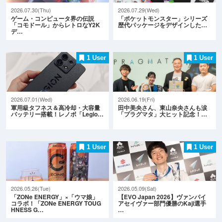
2026.07.30(Thu)
2026.07.29(Wed)
ゲーム・コンピュータ界の伝説
「ポケットモンスター」シリーズ
「コモドール」からレトロなY2K
歴代パッケージをデザインした…
デ…
1 User
1 User
2026.07.01(Wed)
2026.06.19(Fri)
軍用級タフネス＆高冷却・大容量
田中美央さん、東山奈央さんも涙
バッテリー搭載！レノボ「Legio…
「プラグマタ」大ヒット記念！…
1 User
1 User
2026.05.26(Tue)
2026.05.09(Sat)
「ZONe ENERGY」×「ウマ娘」
【EVO Japan 2026】ヴァンパイ
コラボ！「ZONe ENERGY TOUG
アセイヴァー部門優勝のKaji選手
HNESS G…
…