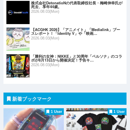
株式会社DetonatioNの代表取締役社長・梅崎伸幸氏が
死去、享年44歳。
2026.08.03(Mon)
【ACGHK 2026】「アニメイト」「Medialink」ブー
スレポート！「Identity V」や「映画…
2026.08.03(Mon)
「勝利の女神：NIKKE」と30周年「ペルソナ」のコラ
ボが8月13日から開催決定！予告キ…
2026.08.03(Mon)
新着ブックマーク
1 User
1 User