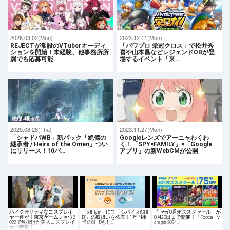
2026.03.02(Mon)
2023.12.11(Mon)
REJECTが常設のVTuberオーディ
「パワプロ 栄冠クロス」で松井秀
ションを開始！未経験、他事務所所
喜や山本昌などレジェンドOBが登
属でも応募可能
場するイベント「来…
2025.08.28(Thu)
2023.11.27(Mon)
「シャドバWB」新パック「絶傑の
Googleレンズでアーニャわくわ
継承者 / Heirs of the Omen」つい
く！「SPY×FAMILY」×「Google
にリリース！10パ…
アプリ」の新WebCMが公開
ハイクオリティなコスプレイ
「bitFlyer」にて「シバイヌ(SHI
「セガ 8月オススメセール」が
ヤー達が！東京ゲームショウ2
B)」の取扱いを発表！1万円相
8月28日まで開催！「Football M
022で見掛けた美人コスプレイ
当のSHIBもし…
anager 2024…
ヤー特集！