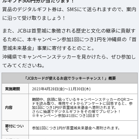
ルギフト500円分が当たります！
賞品のデジタルギフト券は、SMSにて送られますので、案内
に沿って受け取りましょう！
また、JCBは首里城に象徴される歴史と文化の継承に貢献す
るために、本キャンペーン参加1回につき1円を沖縄県の「首
里城未来基金」事業に寄付するとのこと。
沖縄県でキャンペーンステッカーを見かけたら、ぜひ参加し
てみてくださいね。
「JCBカードが使えるお店でラッキーチャンス！」概要
実施期間
2023年4月28日(金)～11月30日(木)
期間中、店頭に貼っているキャンペーンステッカーのQRコー
ドを読み取り、専用サイトからアンケートに回答すると、参
内容
加1回につき1円が首里城未来基金へ寄附されます。
さらに抽選でデジタルギフトをその場でプレゼント！
※キャンペーン参加は1日につき1回まで
寄付につい
参加1回につき1円が首里城未来基金へ寄附されます。
て