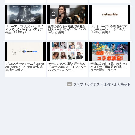
「ニーア レプリカント」リメ
血管の変化を可視化できる新
ネットマーブルが独自のブロ
イクでなくバージョンアップ
型スマートリング「RingConn G
ックチェーンエコシステム
作品「NieR Repli…
en 3」が発表！…
「MBX」発表！
プロeスポーツチーム「Detonati
ゲーミングパパ活と評される
伊達にあの世は見てねえぜ！
oN FocusMe」とSpielPlatz株式
「GameRoom」の「モンスター
パズドラ「幽☆遊☆白書」コ
会社がスポン…
ハンター」のペー…
ラボが新キャラクタ…
ファブリックミスト 土佐ベルガモット