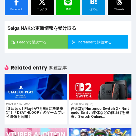
B!
Facebook
エックス
LINE
はてな
Threads
Saiga NAKの更新情報を受け取る
Feedlyで購読する
Inoreaderで購読する
Related entry
関連記事
2021.07.07(Wed)
2026.05.08(Fri)
｢State of Play｣が7月9日に放送決
任天堂がNintendo Switch 2・Nint
定！「DEATHLOOP」のゲームプレ
endo Switch本体などの値上げを発
イ映像も公開！
表。Switch Online…