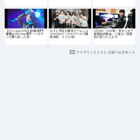
【EVO Japan 2025】鉄拳8部門
ＨＡＬ学生が東京ゲームショ
ASUSの「2024 秋・冬モニター
優勝はDRX Knee選手！ベテラ
ウ2023のインテルブースで職
新製品内覧会」に潜入！世界
ンが勝ち取った鉄…
業体験、スト6の松…
初の折りたたみモ…
ファブリックミスト 土佐ベルガモット