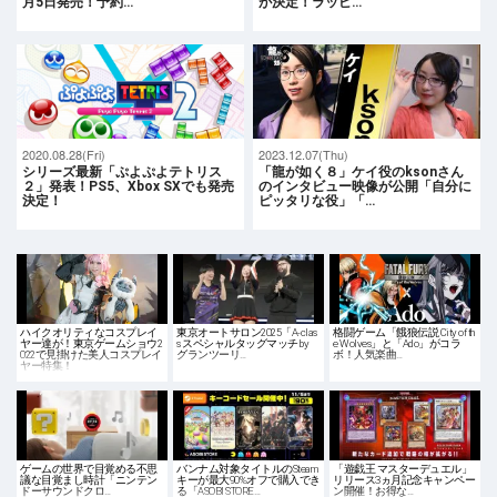
月5日発売！予約…
が決定！ラッピ…
2020.08.28(Fri)
2023.12.07(Thu)
シリーズ最新「ぷよぷよテトリス
「龍が如く８」ケイ役のksonさん
２」発表！PS5、Xbox SXでも発売
のインタビュー映像が公開「自分に
決定！
ピッタリな役」「…
ハイクオリティなコスプレイ
東京オートサロン2025「A-clas
格闘ゲーム「餓狼伝説 City of th
ヤー達が！東京ゲームショウ2
s スペシャルタッグマッチ by
e Wolves」と「Ado」がコラ
022で見掛けた美人コスプレイ
グランツーリ…
ボ！人気楽曲…
ヤー特集！
ゲームの世界で目覚める不思
バンナム対象タイトルのSteam
「遊戯王 マスターデュエル」
議な目覚まし時計「ニンテン
キーが最大90%オフで購入でき
リリース3ヵ月記念キャンペー
ドーサウンドクロ…
る「ASOBI STORE…
ン開催！お得な…