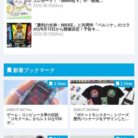
スレポート！「Identity V」や「映画…
2026.08.03(Mon)
「勝利の女神：NIKKE」と30周年「ペルソナ」のコラ
ボが8月13日から開催決定！予告キ…
2026.08.03(Mon)
新着ブックマーク
1 User
1 User
2026.07.30(Thu)
2026.07.29(Wed)
ゲーム・コンピュータ界の伝説
「ポケットモンスター」シリーズ
「コモドール」からレトロなY2K
歴代パッケージをデザインした…
デ…