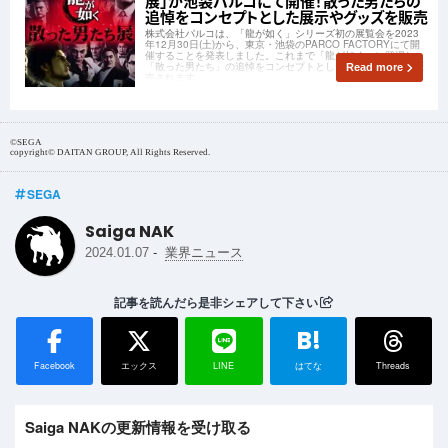
展」が池袋パルコにて開催！散った男たちの
追悼をコンセプトとした展示やグッズを販売
株式会社パルコは、「龍が如く」シリーズ初の展覧会を2023
年12月30日(土)から、東京・池袋のPARCO FACTORYにて開
催することを発表しました。これまで「龍が如く」に登場し
「散った男たち」の追悼をコンセプトとした展示やグッズが販
Read more
売されます。
©SEGA
copyright© DAITAN GROUP, All Rights Reserved.
SEGA
Saiga NAK
-
2024.01.07
業界ニュース
記事を読んだら是非シェアして下さい
B!
Facebook
エックス
LINE
はてな
Threads
Saiga NAKの更新情報を受け取る