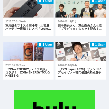
1 User
1 User
2026.07.01(Wed)
2026.06.19(Fri)
軍用級タフネス＆高冷却・大容量
田中美央さん、東山奈央さんも涙
バッテリー搭載！レノボ「Legio…
「プラグマタ」大ヒット記念！…
1 User
1 User
2026.05.26(Tue)
2026.05.09(Sat)
「ZONe ENERGY」×「ウマ娘」
【EVO Japan 2026】ヴァンパイ
コラボ！「ZONe ENERGY TOUG
アセイヴァー部門優勝のKaji選手
HNESS G…
…