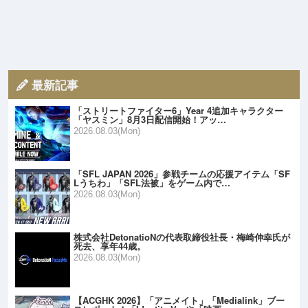
最新記事
「ストリートファイター6」Year 4追加キャラクター
「ヤスミン」8月3日配信開始！アッ…
2026.08.03(Mon)
「SFL JAPAN 2026」参戦チームの応援アイテム「SF
Lうちわ」「SFL法被」をゲーム内で…
2026.08.03(Mon)
株式会社DetonatioNの代表取締役社長・梅崎伸幸氏が
死去、享年44歳。
2026.08.03(Mon)
【ACGHK 2026】「アニメイト」「Medialink」ブー