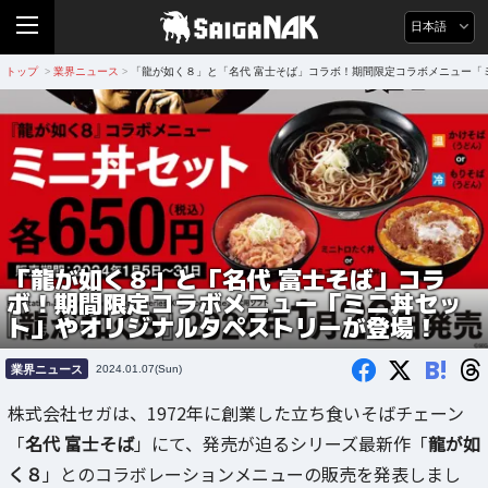
日本語
トップ
業界ニュース
「龍が如く８」と「名代 富士そば」コラボ！期間限定コラボメニュー「
>
>
「龍が如く８」と「名代 富士そば」コラ
ボ！期間限定コラボメニュー「ミニ丼セッ
ト」やオリジナルタペストリーが登場！
B!
業界ニュース
2024.01.07(Sun)
株式会社セガは、1972年に創業した立ち食いそばチェーン
「
名代 富士そば
」にて、発売が迫るシリーズ最新作「
龍が如
く８
」とのコラボレーションメニューの販売を発表しまし