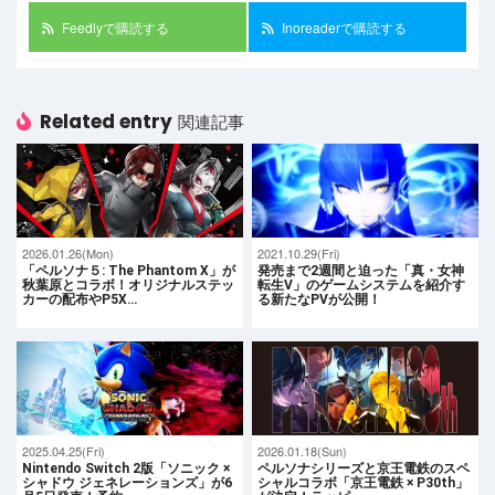
Feedlyで購読する
Inoreaderで購読する
Related entry
関連記事
2026.01.26(Mon)
2021.10.29(Fri)
「ペルソナ５: The Phantom X」が
発売まで2週間と迫った「真・女神
秋葉原とコラボ！オリジナルステッ
転生V」のゲームシステムを紹介す
カーの配布やP5X…
る新たなPVが公開！
2025.04.25(Fri)
2026.01.18(Sun)
Nintendo Switch 2版「ソニック ×
ペルソナシリーズと京王電鉄のスペ
シャドウ ジェネレーションズ」が6
シャルコラボ「京王電鉄 × P30th」