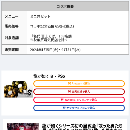
コラボ概要
メニュー
ミニ丼セット
販売価格
コラボ記念価格 650円(税込)
「名代 富士そば」108店舗
対象店舗
※秋葉原電気街店を除く
販売期間
2024年1月5日(金)～1月31日(水)
龍が如く８ - PS5
Amazonで購入
楽天市場で購入
Yahoo!ショッピングで購入
ヤマダウェブコムで購入
龍が如くシリーズ初の展覧会「散った男たち