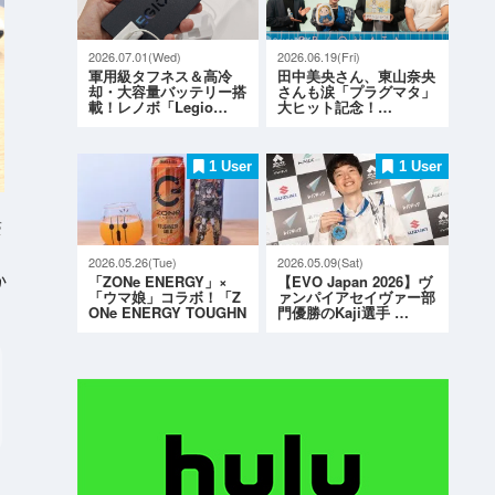
2026.07.01(Wed)
2026.06.19(Fri)
軍用級タフネス＆高冷
田中美央さん、東山奈央
却・大容量バッテリー搭
さんも涙「プラグマタ」
載！レノボ「Legio…
大ヒット記念！…
1 User
1 User
S
2026.05.26(Tue)
2026.05.09(Sat)
か
「ZONe ENERGY」×
【EVO Japan 2026】ヴ
「ウマ娘」コラボ！「Z
ァンパイアセイヴァー部
ONe ENERGY TOUGHN
門優勝のKaji選手 …
ESS G…