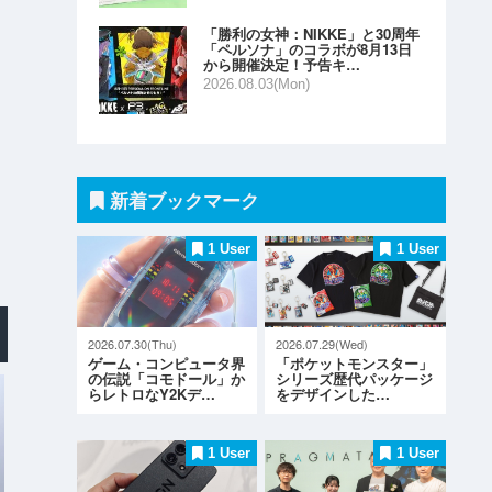
「勝利の女神：NIKKE」と30周年
「ペルソナ」のコラボが8月13日
から開催決定！予告キ…
2026.08.03(Mon)
新着ブックマーク
1 User
1 User
2026.07.30(Thu)
2026.07.29(Wed)
ゲーム・コンピュータ界
「ポケットモンスター」
の伝説「コモドール」か
シリーズ歴代パッケージ
らレトロなY2Kデ…
をデザインした…
1 User
1 User