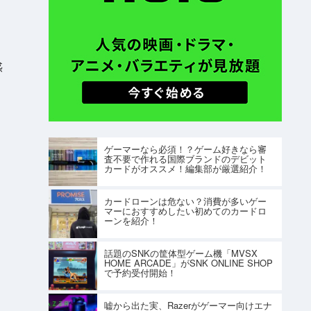
、
感
ゲーマーなら必須！？ゲーム好きなら審
査不要で作れる国際ブランドのデビット
カードがオススメ！編集部が厳選紹介！
カードローンは危ない？消費が多いゲー
マーにおすすめしたい初めてのカードロ
ーンを紹介！
話題のSNKの筐体型ゲーム機「MVSX
HOME ARCADE」がSNK ONLINE SHOP
で予約受付開始！
嘘から出た実、Razerがゲーマー向けエナ