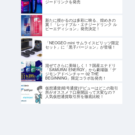
ジードリンクを発売
新たに授かるのは多彩に映る、煌めきの
翼！「レッドブル・エナジードリンク ル
ビーエディション」発売決定！
「NEOGEO mini サムライスピリッツ限定
セット」に「黒子バージョン」が登場！
混ぜてさらに美味しく！？国産エナドリ
「SAMURAI ENERGY」から劇場版「デ
ジモンアドベンチャー 02 THE
BEGINNING」限定コラボ缶発売！
仮想通貨(暗号通貨)デビューはどこの取引
所がオススメ？口座開設って大変なの？
人気仮想通貨取引所を徹底比較！