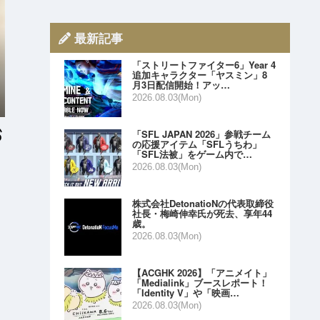
最新記事
「ストリートファイター6」Year 4
追加キャラクター「ヤスミン」8
月3日配信開始！アッ…
2026.08.03(Mon)
「SFL JAPAN 2026」参戦チーム
の応援アイテム「SFLうちわ」
「SFL法被」をゲーム内で…
2026.08.03(Mon)
株式会社DetonatioNの代表取締役
社長・梅崎伸幸氏が死去、享年44
歳。
2026.08.03(Mon)
【ACGHK 2026】「アニメイト」
「Medialink」ブースレポート！
「Identity V」や「映画…
2026.08.03(Mon)