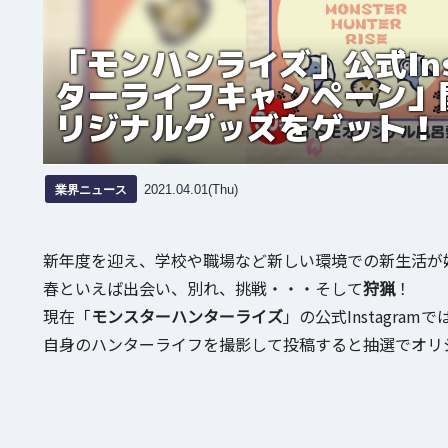
「モンハンライズ」公式Ins
ターライフキャンペーン」
リジナルグッズをゲット！
業界ニュース
2021.04.01(Thu)
新年度を迎え、学校や職場など新しい環境での新生活が
春といえば出会い、別れ、挑戦・・・そして
狩猟
！
現在「
モンスターハンターライズ
」の公式Instagr
自身のハンターライフを撮影して投稿すると抽選でオリ