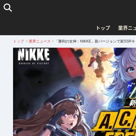
トップ
業界ニ
トップ
>
業界ニュース
>
「勝利の女神：NIKKE」新バージョンで新SSR