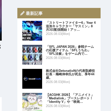
最新記事
「ストリートファイター6」Year 4
追加キャラクター「ヤスミン」8
月3日配信開始！アッ…
2026.08.03(Mon)
「SFL JAPAN 2026」参戦チーム
の応援アイテム「SFLうちわ」
「SFL法被」をゲーム内で…
2026.08.03(Mon)
株式会社DetonatioNの代表取締役
社長・梅崎伸幸氏が死去、享年44
歳。
2026.08.03(Mon)
【ACGHK 2026】「アニメイト」
「Medialink」ブースレポート！
「Identity V」や「映画…
2026.08.03(Mon)