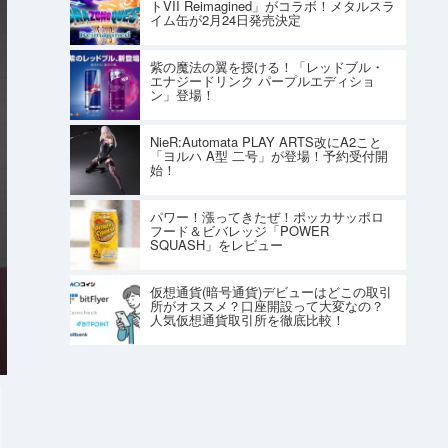
トVII Reimagined」がコラボ！メタルスラ
イム缶が2月24日発売決定
紫の魔法の翼を授ける！「レッドブル・
エナジードリンク パープルエディショ
ン」登場！
NieR:Automata PLAY ARTS改にA2こと
「ヨルハ A型 二号」が登場！予約受付開
始！
パワー！漲ってきたぜ！ポッカサッポロ
フード＆ビバレッジ「POWER
SQUASH」をレビュー
仮想通貨(暗号通貨)デビューはどこの取引
所がオススメ？口座開設って大変なの？
人気仮想通貨取引所を徹底比較！