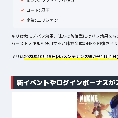
武器: クラウド・アイ(RL)
コード: 風圧
企業: エリシオン
キリは敵にデバフ効果、味方の防御型にはバフ効果を与
バーストスキルを使用すると味方全体のHPを回復させま
キリは
2023年10月19日(木)メンテナンス後から11月1日
新イベントやログインボーナスが