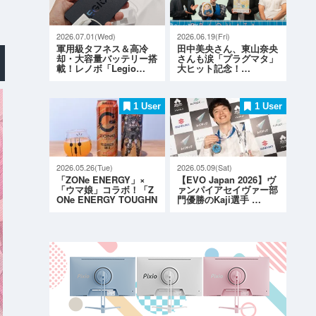
2026.07.01(Wed)
2026.06.19(Fri)
軍用級タフネス＆高冷
田中美央さん、東山奈央
却・大容量バッテリー搭
さんも涙「プラグマタ」
載！レノボ「Legio…
大ヒット記念！…
1 User
1 User
2026.05.26(Tue)
2026.05.09(Sat)
「ZONe ENERGY」×
【EVO Japan 2026】ヴ
「ウマ娘」コラボ！「Z
ァンパイアセイヴァー部
ONe ENERGY TOUGHN
門優勝のKaji選手 …
ESS G…