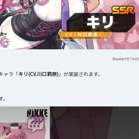
PR TIME
Rキャラ「
キリ(CV.川口莉奈)
」が実装されます。
す。