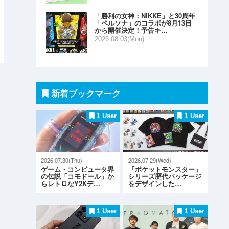
「勝利の女神：NIKKE」と30周年
「ペルソナ」のコラボが8月13日
から開催決定！予告キ…
2026.08.03(Mon)
新着ブックマーク
1 User
1 User
2026.07.30(Thu)
2026.07.29(Wed)
ゲーム・コンピュータ界
「ポケットモンスター」
の伝説「コモドール」か
シリーズ歴代パッケージ
らレトロなY2Kデ…
をデザインした…
1 User
1 User