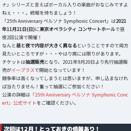
ナ」シリーズと言えばボーカル入りの楽曲がおなじみですよ
ねぇ・・・。続報を待ちましょう！
「25th Anniversary ペルソナ Symphonic Concert」は
2021
年11月21日(日)
に
東京オペラシティ コンサートホール
で昼
夜2回公演で開催！
なんと
昼と夜で内容が大きく異なる
ということですので両方
見たいところですが・・・やはり席には限りがあります。
チケットは
抽選販売
となり、2021年9月20日より先行抽選販
売が
イープラス
で開始となっています！
競争率は高くなってしまうとは思いますが、申し込まなけれ
ば当たりません！奮って抽選にご参加ください！
公演の詳細は
「25th Anniversary ペルソナ Symphonic Conc
ert」公式サイト
をご確認ください。
次回は12月！とっておきの情報あり！