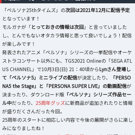
「ペルソナ25thタイムズ」の
次回は2021年12月に配信予定
となっています！
モルガナが「
とっておきの情報は次回
」と言っていました
し、とんでもないオタカラ情報と思って良いでしょう！配信
が楽しみです！
発表されたアニメ「ペルソナ」シリーズの一挙配信やオーケ
ストラコンサート以外にも、TGS2021 Onlineの「SEGA ATL
US CHANNEL」で10月3日(日) 21：40頃から
Lynさん登場し
て「ペルソナ5」ミニライブの配信
が決定したり、
「PERSO
NA5 the Stage」と「PERSONA SUPER LIVE」の動画配信
が
決まったり、ダウンロード版
「ペルソナ」シリーズ作品セー
ル中
だったり、
25周年グッズ
に新商品が追加されたりと情報
が盛りだくさんだった今回。
25周年のスタートに相応しい内容で今後の展開がさらに楽し
みになりましたね！