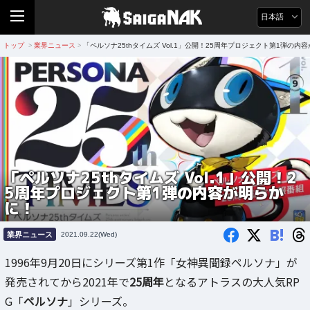
日本語
トップ
業界ニュース
「ペルソナ25thタイムズ Vol.1」公開！25周年プロジェクト第1弾の内
>
>
「ペルソナ25thタイムズ Vol.1」公開！2
5周年プロジェクト第1弾の内容が明らか
に！
B!
業界ニュース
2021.09.22(Wed)
1996年9月20日にシリーズ第1作「女神異聞録ペルソナ」が
発売されてから2021年で
25周年
となるアトラスの大人気RP
G「
ペルソナ
」シリーズ。