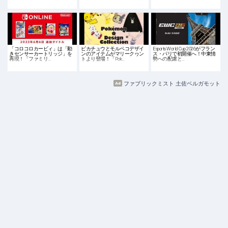
「コロコロカービィ」は「動
ピカチュウとモルペコデザイ
Esports World Cup 2026がフラン
きセンサーカートリッジ」を
ンのアイテムがマリークヮン
ス・パリで初開催へ！中東情
再現！「ファミリ…
トより登場！「Pok…
勢への配慮と…
ファブリックミスト 土佐ベルガモット