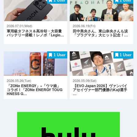
1 User
1 User
2026.07.01(Wed)
2026.06.19(Fri)
軍用級タフネス＆高冷却・大容量
田中美央さん、東山奈央さんも涙
バッテリー搭載！レノボ「Legio…
「プラグマタ」大ヒット記念！…
1 User
1 User
2026.05.26(Tue)
2026.05.09(Sat)
「ZONe ENERGY」×「ウマ娘」
【EVO Japan 2026】ヴァンパイ
コラボ！「ZONe ENERGY TOUG
アセイヴァー部門優勝のKaji選手
HNESS G…
…