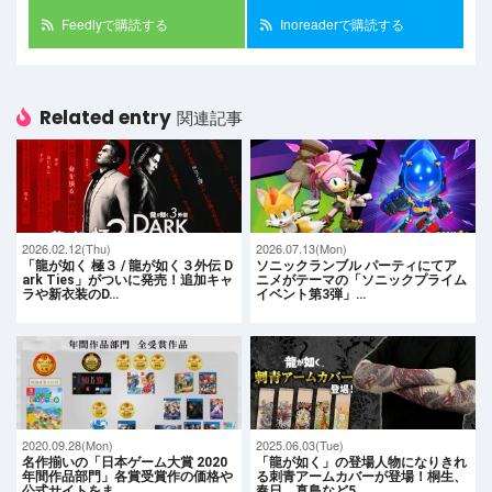
Feedlyで購読する
Inoreaderで購読する
Related entry
関連記事
2026.02.12(Thu)
2026.07.13(Mon)
「龍が如く 極３ / 龍が如く３外伝 D
ソニックランブル パーティにてア
ark Ties」がついに発売！追加キャ
ニメがテーマの「ソニックプライム
ラや新衣装のD…
イベント第3弾」…
2020.09.28(Mon)
2025.06.03(Tue)
名作揃いの「日本ゲーム大賞 2020
「龍が如く」の登場人物になりきれ
年間作品部門」各賞受賞作の価格や
る刺青アームカバーが登場！桐生、
公式サイトをま…
春日、真島など5…