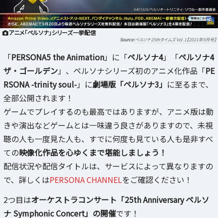
アニメ「ペルソナ」シリーズ一挙配信
ペルソナ25thタイムズ Vol.1【2021年9月号】
「
PERSONA5 the Animation
」に「
ペルソナ4
」「
ペルソナ4
ザ・ゴールデン
」、ペルソナシリーズ初のアニメ化作品「
PE
RSONA -trinity soul-
」に
劇場版「ペルソナ3」
に至るまで、
全部公開されます！
ゲームでプレイするのも最高ではありますが、アニメ版は動
きや演出などゲームとは一味違う良さがありますので、未視
聴の人も一度見た人も、すでに何度も見ている人も是非すべ
ての
映像化作品を心ゆくまで堪能しましょう！
配信状況や配信タイトルは、サービスによって異なりますの
で、詳しくは
PERSONA CHANNEL
をご確認ください！
2つ目は
オーケストラコンサート「25th Anniversary ペルソ
ナ Symphonic Concert」の開催
です！