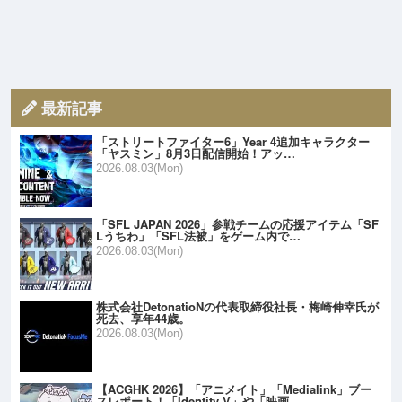
最新記事
「ストリートファイター6」Year 4追加キャラクター
「ヤスミン」8月3日配信開始！アッ…
2026.08.03(Mon)
「SFL JAPAN 2026」参戦チームの応援アイテム「SF
Lうちわ」「SFL法被」をゲーム内で…
2026.08.03(Mon)
株式会社DetonatioNの代表取締役社長・梅崎伸幸氏が
死去、享年44歳。
2026.08.03(Mon)
【ACGHK 2026】「アニメイト」「Medialink」ブー
スレポート！「Identity V」や「映画…