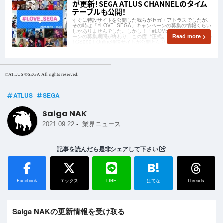
が更新！SEGA ATLUS CHANNELのタイム
テーブルも公開！
すぐに特設サイトを公開した我らがセガ・アトラスでしたが、
その時は「#LOVE_SEGA」キャンペーンの募集の情報くらい
しかありませんでした。しかし！「#LOVE_SEGA」キャンペ
ーンの募集期間が終わり、この度〝正式〟にセガ・アトラスの
Read more
TGS2021 Online特設サイトが公開となりました！
©ATLUS ©SEGA All rights reserved.
ATLUS
SEGA
Saiga NAK
-
2021.09.22
業界ニュース
記事を読んだら是非シェアして下さい
B!
Facebook
エックス
LINE
はてな
Threads
Saiga NAKの更新情報を受け取る