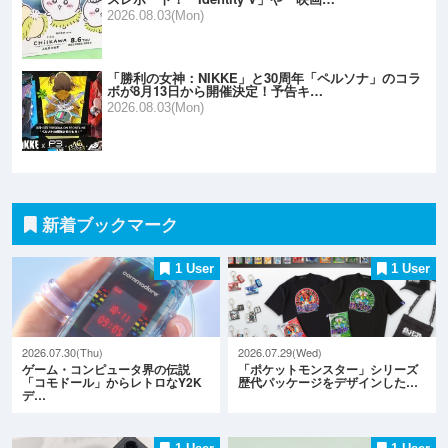
2026.08.03(Mon)
「勝利の女神：NIKKE」と30周年「ペルソナ」のコラ
ボが8月13日から開催決定！予告キ…
2026.08.03(Mon)
新着ブックマーク
1 User
1 User
2026.07.30(Thu)
2026.07.29(Wed)
ゲーム・コンピュータ界の伝説
「ポケットモンスター」シリーズ
「コモドール」からレトロなY2K
歴代パッケージをデザインした…
デ…