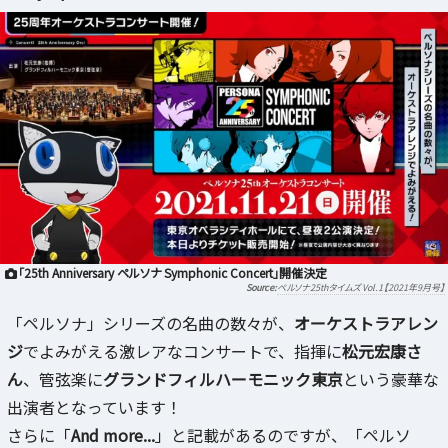
「25th Anniversary ペルソナ Symphonic Concert」開催決定
ペルソナ25thタイムズ Vol.1【2021年9月号】
「ペルソナ」シリーズの名曲の数々が、
オーケストラアレン
ジ
でよみがえる激レアなコンサートで、指揮に
松元宏康さ
ん
、管弦楽に
グランドフィルハーモニック東京
という豪華な
出演者となっています！
さらに「
And more...
」と記載があるのですが、「ペルソ