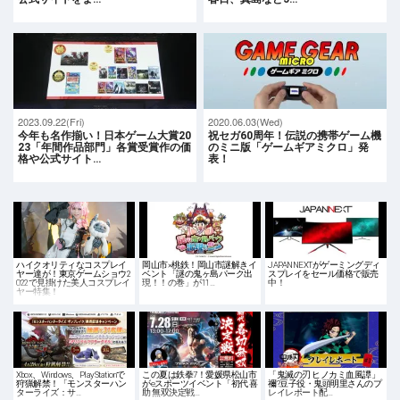
2023.09.22(Fri)
2020.06.03(Wed)
今年も名作揃い！日本ゲーム大賞20
祝セガ60周年！伝説の携帯ゲーム機
23「年間作品部門」各賞受賞作の価
のミニ版「ゲームギアミクロ」発
格や公式サイト…
表！
ハイクオリティなコスプレイ
岡山市×桃鉄！岡山市謎解きイ
JAPANNEXTがゲーミングディ
ヤー達が！東京ゲームショウ2
ベント「謎の鬼ヶ島パーク出
スプレイをセール価格で販売
022で見掛けた美人コスプレイ
現！！の巻」が11…
中！
ヤー特集！
Xbox、Windows、PlayStationで
この夏は鉄拳7！愛媛県松山市
「鬼滅の刃 ヒノカミ血風譚」
狩猟解禁！「モンスターハン
がeスポーツイベント「初代 喜
禰?豆子役・鬼頭明里さんのプ
ターライズ：サ…
助 無双決定戦…
レイレポート配…