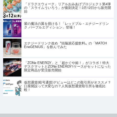
「ドラクエウォーク」リアルおみあげプロジェクト第4弾
の「スライムういろう」が復刻決定！3月12日から販売開
始
紫の魔法の翼を授ける！「レッドブル・エナジードリン
ク パープルエディション」登場！
エナジードリンク改め〝頭脳派応援飲料〟の「MATCH
EneGENIUS」を飲んでみた
「ZONe ENERGY」と「超かぐや姫！」がコラボ！特大
デスクマットとZONe ENERGY1ケースがセットになった
限定商品が受注販売開始
仮想通貨(暗号通貨)デビューはどこの取引所がオススメ？
口座開設って大変なの？人気仮想通貨取引所を徹底比
較！