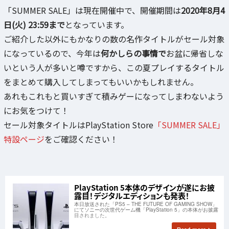
「SUMMER SALE」は現在開催中で、開催期間は
2020年8月4
日(火) 23:59まで
となっています。
ご紹介した以外にもかなりの数の名作タイトルがセール対象
になっているので、今年は
何かしらの事情で
お盆に帰省しな
いという人が多いと噂ですから、この夏プレイするタイトル
をまとめて購入してしまってもいいかもしれません。
あれもこれもと買いすぎて積みゲーになってしまわないよう
にお気をつけて！
セール対象タイトルはPlayStation Store
「SUMMER SALE」
特設ページ
をご確認ください！
PlayStation 5本体のデザインが遂にお披
露目！デジタルエディションも発表！
本日放送された「PS5 – THE FUTURE OF GAMING SHOW」
にてソニーの次世代ゲーム機「PlayStation 5」の本体がお披露
目されました。