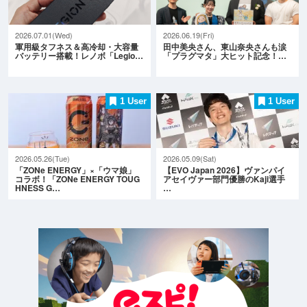
2026.07.01(Wed)
2026.06.19(Fri)
軍用級タフネス＆高冷却・大容量
田中美央さん、東山奈央さんも涙
バッテリー搭載！レノボ「Legio…
「プラグマタ」大ヒット記念！…
1 User
1 User
2026.05.26(Tue)
2026.05.09(Sat)
「ZONe ENERGY」×「ウマ娘」
【EVO Japan 2026】ヴァンパイ
コラボ！「ZONe ENERGY TOUG
アセイヴァー部門優勝のKaji選手
HNESS G…
…