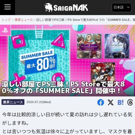
日本語
トップ
業界ニュース
涼しい部屋でPS三昧！PS Storeで最大80%オフの「SUMMER SALE
>
>
涼しい部屋でPS三昧！PS Storeで最大8
0%オフの「SUMMER SALE」開催中！
B!
業界ニュース
2020.07.22(Wed)
今年は比較的涼しい日が続いて夏の訪れは少し遅れている気
がしますね。
とは言いつつも気温は徐々に上がっていますし、マスクを着