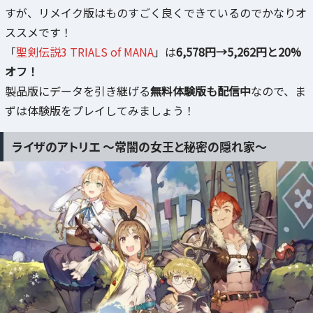
すが、リメイク版はものすごく良くできているのでかなりオ
ススメです！
「
聖剣伝説3 TRIALS of MANA
」は
6,578円→5,262円と20%
オフ！
製品版にデータを引き継げる
無料体験版も配信中
なので、ま
ずは体験版をプレイしてみましょう！
ライザのアトリエ ～常闇の女王と秘密の隠れ家～