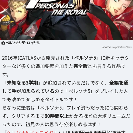
ペルソナ5 ザ・ロイヤル
PlayStation Store
2016年にATLASから発売された「
ペルソナ5
」に新キャラク
ターなど多くの追加要素を加えた
完全版
とも言える作品で
す。
「
未知なる3学期
」が追加されているだけでなく、
全編を通
して手が加えられている
ので「ペルソナ5」をプレイした人
でも改めて楽しめるタイトルです！
ちなみに筆者は「ペルソナ5」プレイ済みだったにも関わら
ず、クリアするまで
80時間以上
かかるほどの大ボリュームだ
ったので、初見の人は思う存分楽しめるはず！
「
ペルソナ5 ザ・ロイヤル
」は
9,680円→6,969円と28%オ