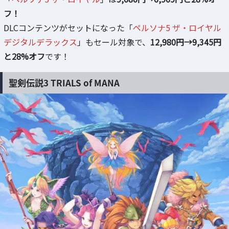
フ！
DLCコンテンツがセットになった「
ペルソナ5 ザ・ロイヤル
デジタルデラックス
」もセール対象で、
12,980円→9,345円
と28%オフ
です！
聖剣伝説3 TRIALS of MANA