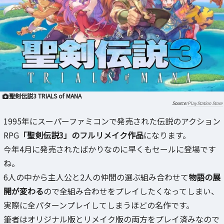
聖剣伝説3 TRIALS of MANA
PlayStation Store
1995年にスーパーファミコンで発売された伝説のアクション
RPG
「聖剣伝説3」のフルリメイク作品
になります。
今年4月に発売されたばかりなのに早くもセールに登場です
ね。
6人の中から主人公と2人の仲間の選ぶ組み合わせて
物語の展
開が変わる
ので全組み合わせをプレイしたくなってしまい、
実際に全パターンプレイしてしまうほどの名作です。
筆者はオリジナル版とリメイク版の両方をプレイ済みなので