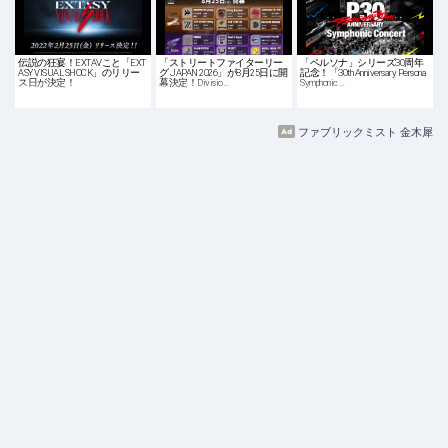
伝説の狂宴！EXTAVこと「EXT
「ストリートファイターリー
「ペルソナ」シリーズ30周年
ASY VISUAL SHOCK」のリリー
グ JAPAN 2026」が8月25日に開
記念！「30th Anniversary Persona
ス日が決定！
幕決定！Divisio…
Symphonic …
ファブリックミスト 金木犀