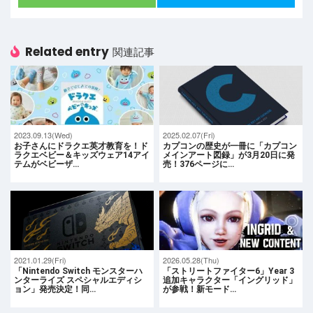
Related entry
関連記事
2023.09.13(Wed)
2025.02.07(Fri)
お子さんにドラクエ英才教育を！ド
カプコンの歴史が一冊に「カプコン
ラクエベビー＆キッズウェア14アイ
メインアート図録」が3月20日に発
テムがベビーザ…
売！376ページに…
2021.01.29(Fri)
2026.05.28(Thu)
「Nintendo Switch モンスターハ
「ストリートファイター6」Year 3
ンターライズ スペシャルエディシ
追加キャラクター「イングリッド」
ョン」発売決定！同…
が参戦！新モード…