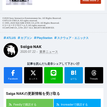
Read more
©2020 Sony Interactive Entertainment Inc. All Rights Reserved.
©ATLUS ©SEGA All rights reserved.
© 1995, 2020 SQUARE ENIX CO.,LTD. All Rights Reserved.
©コーエーテクモゲームス All rights reserved.
©CAPCOM CO., LTD. 2017 ALL RIGHTS RESERVED.
ATLUS
カプコン
PlayStation
スクウェア・エニックス
Saiga NAK
-
2020.07.22
業界ニュース
記事を読んだら是非シェアして下さい
B!
Facebook
エックス
LINE
はてな
Threads
Saiga NAKの更新情報を受け取る
Feedlyで購読する
Inoreaderで購読する