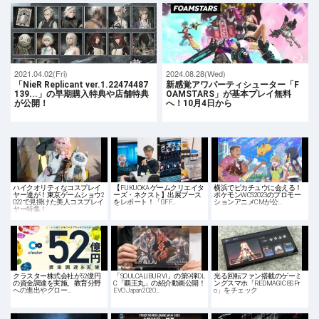
2021.04.02(Fri)
2024.08.28(Wed)
「NieR Replicant ver.1.22474487
新感覚アワパーティシューター「F
139...」の早期購入特典や店舗特典
OAMSTARS」が基本プレイ無料
が公開！
へ！10月4日から
ハイクオリティなコスプレイ
【FUKUOKA ゲームクリエイタ
横浜でピカチュウに会える！
ヤー達が！東京ゲームショウ2
ーズ・ネクスト】出展ブース
ポケモンWCS2023のプロモー
022で見掛けた美人コスプレイ
をレポート！「GFF…
ションアニメCMが公…
ヤー特集！
クラスター株式会社が52億円
「SOULCALIBUR VI」の第9弾DL
光る回転ファン搭載のゲーミ
の資金調達を実施、教育分野
C「覇王丸」の紹介動画公開！
ングスマホ「REDMAGIC 8S Pr
への進出やグロー…
EVO Japan 2020…
o」をチェック