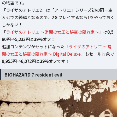
の物語です。
「ライザのアトリエ2」は「アトリエ」シリーズ初の同一主
人公での続編となるので、2をプレイするなら1をやっておく
しかない！
「
ライザのアトリエ ～常闇の女王と秘密の隠れ家～
」は
8,5
80円→5,233円と39%オフ！
追加コンテンツがセットになった「
ライザのアトリエ ～常
闇の女王と秘密の隠れ家～ Digital Deluxe
」もセール対象で
9,955円→6,072円と39%オフ
です！
BIOHAZARD 7 resident evil