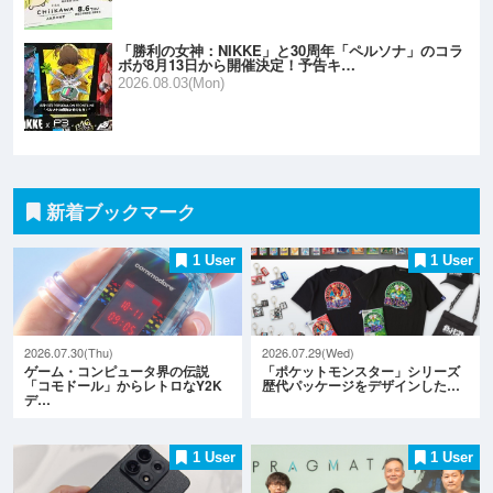
「勝利の女神：NIKKE」と30周年「ペルソナ」のコラ
ボが8月13日から開催決定！予告キ…
2026.08.03(Mon)
新着ブックマーク
1 User
1 User
2026.07.30(Thu)
2026.07.29(Wed)
ゲーム・コンピュータ界の伝説
「ポケットモンスター」シリーズ
「コモドール」からレトロなY2K
歴代パッケージをデザインした…
デ…
1 User
1 User