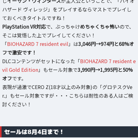
じ
イーサン・ウィンターズ
が主人公ということで、「バイオ
ハザード ヴィレッジ」をプレイするならマストでプレイし
ておくべきタイトルですね！
PlayStation VR対応
で、ぶっちゃけ
めちゃくちゃ怖い
ので、
そこは覚悟した上でプレイしてください！
「
BIOHAZARD 7 resident evil
」は
3,046円→974円と68%オ
フで激安です！
DLCコンテンツがセットになった「
BIOHAZARD 7 resident e
vil Gold Edition
」もセール対象で
3,990円→1,995円と50%
オフ
です。
表現が過激でCERO Z(18才以上のみ対象)の「グロテスクVe
r.」もセール対象ですが・・・こちらは耐性のある人はご検
討ください！
セールは8月4日まで！