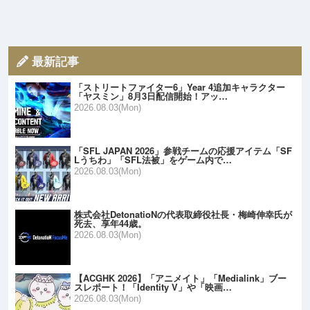
最新記事
「ストリートファイター6」Year 4追加キャラクター
「ヤスミン」8月3日配信開始！アッ…
2026.08.03(Mon)
「SFL JAPAN 2026」参戦チームの応援アイテム「SF
Lうちわ」「SFL法被」をゲーム内で…
2026.08.03(Mon)
株式会社DetonatioNの代表取締役社長・梅崎伸幸氏が
死去、享年44歳。
2026.08.03(Mon)
【ACGHK 2026】「アニメイト」「Medialink」ブー
スレポート！「Identity V」や「映画…
2026.08.03(Mon)