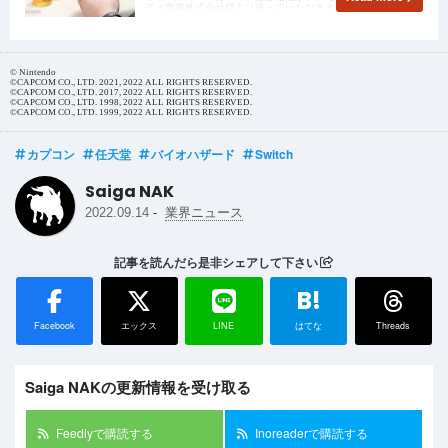
デイ商事株式会社様より送っていただきました！ありがとうご
ざいます！
© Nintendo
©CAPCOM CO., LTD. 2021, 2022 ALL RIGHTS RESERVED.
©CAPCOM CO., LTD. 2017, 2022 ALL RIGHTS RESERVED.
©CAPCOM CO., LTD. 1998, 2022 ALL RIGHTS RESERVED.
©CAPCOM CO., LTD. 1999, 2022 ALL RIGHTS RESERVED.
カプコン
任天堂
バイオハザード
Switch
Saiga NAK
-
2022.09.14
業界ニュース
記事を読んだら是非シェアして下さい
B!
Facebook
エックス
LINE
はてな
Threads
Saiga NAKの更新情報を受け取る
Feedlyで購読する
Inoreaderで購読する