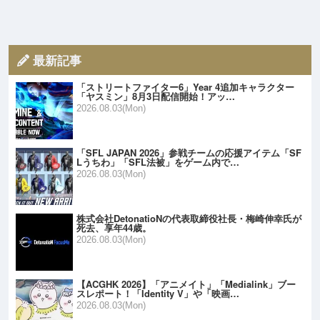
最新記事
「ストリートファイター6」Year 4追加キャラクター
「ヤスミン」8月3日配信開始！アッ…
2026.08.03(Mon)
「SFL JAPAN 2026」参戦チームの応援アイテム「SF
Lうちわ」「SFL法被」をゲーム内で…
2026.08.03(Mon)
株式会社DetonatioNの代表取締役社長・梅崎伸幸氏が
死去、享年44歳。
2026.08.03(Mon)
【ACGHK 2026】「アニメイト」「Medialink」ブー
スレポート！「Identity V」や「映画…
2026.08.03(Mon)