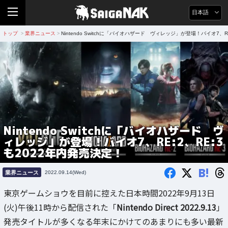
日本語
トップ
業界ニュース
Nintendo Switchに「バイオハザード ヴィレッジ」が登場！バイオ7、R
>
>
Nintendo Switchに「バイオハザード ヴ
ィレッジ」が登場！バイオ7、RE:2、RE:3
も2022年内発売決定！
B!
業界ニュース
2022.09.14(Wed)
東京ゲームショウを目前に控えた日本時間2022年9月13日
(火)午後11時から配信された「
Nintendo Direct 2022.9.13
」
発売タイトルが多くなる年末にかけてのあまりにも多い最新