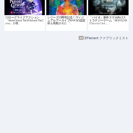
2Dローグライクアクション
シリーズ35周年記念！ヴィジ
「バイオ」新作スマホ向けス
「Never Grave: The Witch and The C
ュアルアーカイブやSF6の設定
トラテジーゲーム「BIOHAZAR
urse」が発…
画も掲載された「…
D Survival Unit」…
EFlement ファブリックミスト