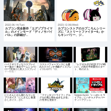
2022.06.14(Tue)
2023.12.06(Wed)
カプコン完全新作「エグゾプライマ
カプコンストアのカプころんシリー
ル」のメインモード「ディノサバイ
ズに「ストリートファイター6」か
バル」の詳細が…
らキンバリー、ジ…
ハイクオリティなコスプレイ
コストパフォーマンスにも優
「レゴ ゼルダの伝説 デクの樹
ヤー達が！東京ゲームショウ2
れた31.5インチ湾曲ディスプレ
2 in 1」の先行予約受付スター
022で見掛けた美人コスプレイ
イ GIGABYTE「G3…
ト、時のオカ…
ヤー特集！
にじさんじから新たなコンセ
「ファンタジーライフｉ グル
Nintendo Switch「いっせいトラ
プトボイス「にじさんじ 夜更
グルの竜と時をぬすむ少女」
イアル」にハチャメチャパー
かしボイス」が6…
の“世界を更新す…
ティーアクショ…