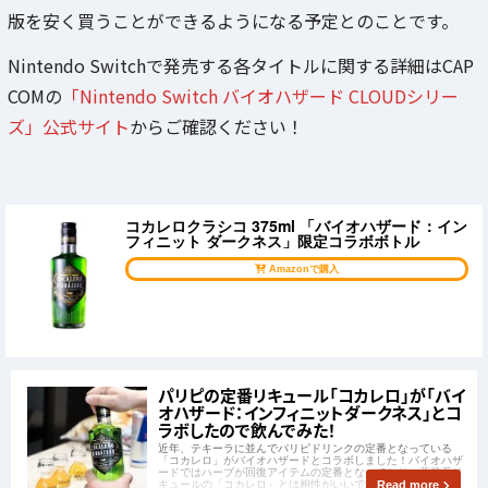
版を安く買うことができるようになる予定とのことです。
Nintendo Switchで発売する各タイトルに関する詳細はCAP
COMの
「Nintendo Switch バイオハザード CLOUDシリー
ズ」公式サイト
からご確認ください！
コカレロクラシコ 375ml 「バイオハザード：イン
フィニット ダークネス」限定コラボボトル
Amazonで購入
パリピの定番リキュール「コカレロ」が「バイ
オハザード：インフィニットダークネス」とコ
ラボしたので飲んでみた！
近年、テキーラに並んでパリピドリンクの定番となっている
「コカレロ」がバイオハザードとコラボしました！バイオハザ
ードではハーブが回復アイテムの定番となっており、薬草系リ
キュールの「コカレロ」とは相性がいいですね！この度、アイ
Read more