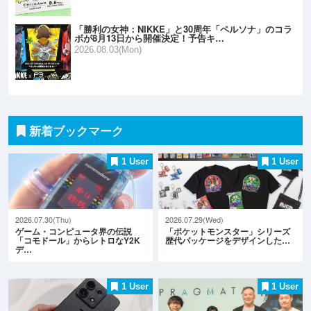
「勝利の女神：NIKKE」と30周年「ペルソナ」のコラ
ボが8月13日から開催決定！予告キ…
2026.08.03(Mon)
新着ブックマーク
1 User
1 User
2026.07.30(Thu)
2026.07.29(Wed)
ゲーム・コンピュータ界の伝説
「ポケットモンスター」シリーズ
「コモドール」からレトロなY2K
歴代パッケージをデザインした…
デ…
1 User
1 User