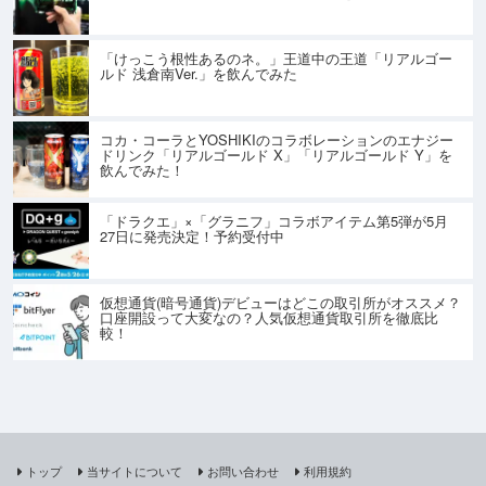
「けっこう根性あるのネ。」王道中の王道「リアルゴー
ルド 浅倉南Ver.」を飲んでみた
コカ・コーラとYOSHIKIのコラボレーションのエナジー
ドリンク「リアルゴールド X」「リアルゴールド Y」を
飲んでみた！
「ドラクエ」×「グラニフ」コラボアイテム第5弾が5月
27日に発売決定！予約受付中
仮想通貨(暗号通貨)デビューはどこの取引所がオススメ？
口座開設って大変なの？人気仮想通貨取引所を徹底比
較！
トップ
当サイトについて
お問い合わせ
利用規約