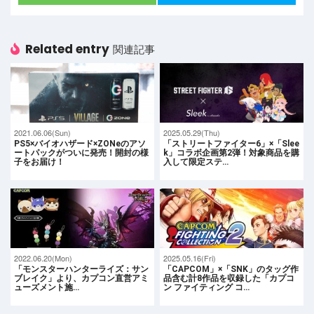
Related entry
関連記事
2021.06.06(Sun)
2025.05.29(Thu)
PS5×バイオハザード×ZONeのアソ
「ストリートファイター6」×「Slee
ートパックがついに発売！開封の様
k」コラボ企画第2弾！対象商品を購
子をお届け！
入して限定ステ…
2022.06.20(Mon)
2025.05.16(Fri)
「モンスターハンターライズ：サン
「CAPCOM」×「SNK」のタッグ作
ブレイク」より、カプコン直営アミ
品含む計8作品を収録した「カプコ
ューズメント施…
ン ファイティング コ…