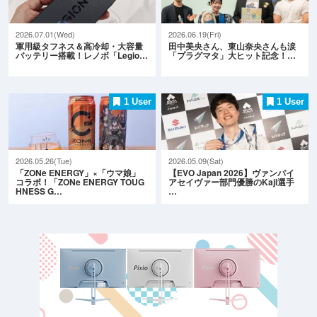
2026.07.01(Wed)
2026.06.19(Fri)
軍用級タフネス＆高冷却・大容量
田中美央さん、東山奈央さんも涙
バッテリー搭載！レノボ「Legio…
「プラグマタ」大ヒット記念！…
1 User
1 User
2026.05.26(Tue)
2026.05.09(Sat)
「ZONe ENERGY」×「ウマ娘」
【EVO Japan 2026】ヴァンパイ
コラボ！「ZONe ENERGY TOUG
アセイヴァー部門優勝のKaji選手
HNESS G…
…