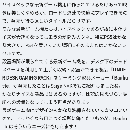
ハイスペックな最新ゲーム機用に作られているだけあって映
像は美しくなめらか、ロードも爆速で快適にプレイできるの
で、発売が待ち遠しいタイトルだらけです。
そんな最新ゲーム機たちはハイスペックであるが故に
本体サ
イズが大きくなってしまう
のが悩みのタネ。
特にPS5はかな
り大きく
、PS4を置いていた場所にそのままとはいかないレ
ベルです。
設置場所が限られてくる最新ゲーム機を、デスク下のデッド
スペースを利用して上手く収納・設置ができる製品「
UNDE
R DESK GAMING RACK
」をゲーミング家具メーカー「
Bauhu
tte
」が発売したことはSaiga NAKでもご紹介しましたね。
かなりナイスな製品ではあるのですが、比較的見えづらい場
所への設置となってしまう難点があります。
最新ゲーム機は
デザインもかなり洗練されていてカッコいい
ので、せっかくなら目につく場所に飾りたいものが、Bauhu
tteはそういうニーズにも応えます！