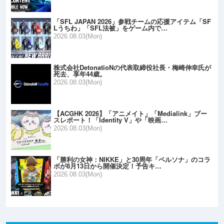
「SFL JAPAN 2026」参戦チームの応援アイテム「SF
Lうちわ」「SFL法被」をゲーム内で…
2026.08.03(Mon)
株式会社DetonatioNの代表取締役社長・梅崎伸幸氏が
死去、享年44歳。
2026.08.03(Mon)
【ACGHK 2026】「アニメイト」「Medialink」ブー
スレポート！「Identity V」や「映画…
2026.08.03(Mon)
「勝利の女神：NIKKE」と30周年「ペルソナ」のコラ
ボが8月13日から開催決定！予告キ…
2026.08.03(Mon)