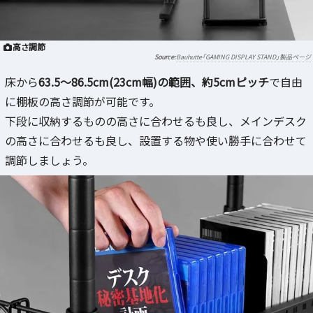
高さ調節
Bauhutte「GAMING DISPLAY STAND」製品ページ
床から
63.5～86.5cm(23cm幅)の範囲、約5cmピッチ
で自由
に棚板の高さ調節が可能です。
下段に収納するものの高さに合わせるも良し、メインデスク
の高さに合わせるも良し、設置する物や使い勝手に合わせて
調節しましょう。