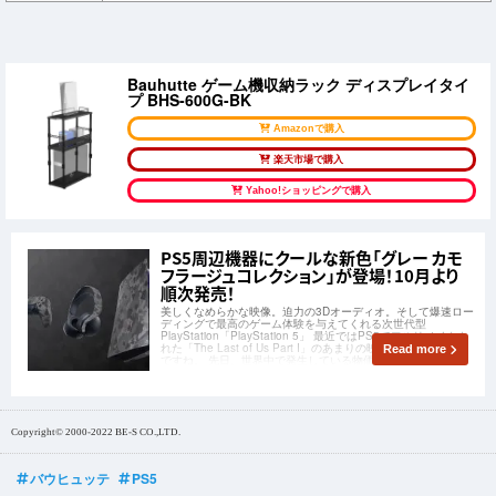
Bauhutte ゲーム機収納ラック ディスプレイタイ
プ BHS-600G-BK
Amazonで購入
楽天市場で購入
Yahoo!ショッピングで購入
PS5周辺機器にクールな新色「グレー カモ
フラージュコレクション」が登場！10月より
順次発売！
美しくなめらかな映像。迫力の3Dオーディオ。そして爆速ロー
ディングで最高のゲーム体験を与えてくれる次世代型
PlayStation「PlayStation 5」 最近ではPS5でフルリメイクさ
れた「The Last of Us Part I」のあまりの映像の美しさも話題
Read more
ですね。 先日、世界中で発生している物価の上昇や
Copyright© 2000-2022 BE-S CO.,LTD.
バウヒュッテ
PS5