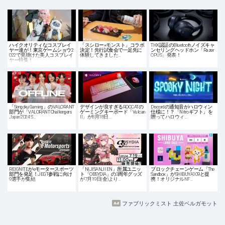
ハイクオリティなコスプレイ
「スシロー×モンスト」コラボ
THX認証のBluetoothノイズキャ
ヤー達が！東京ゲームショウ2
決定！先行試食会で一足先に
ンセリングヘッドホン「Razer
022で見掛けた美人コスプレイ
体験してきました…
OPUS」発表！
ヤー特集！
「Sengoku Gaming」のVALORANT
デザインが良すぎるROCCATの
Discordの通知音がハロウィン
部門が「VALORANT Challengers
ゲーミングキーボード「Vulcan
仕様に！？「Nitroギフト」を
Japan 2024 S…
II」が8月18日…
贈ってハロウィ…
REIGNITEがeモータースポーツ
「NIJISANJI EN」所属ユニッ
ブロックチェーンゲーム「The
部門を発足！JEGT参戦に向け
ト「OBSYDIA」の3周年グッズ
Sandbox」がSHIBUYA109と提
9選手が集結
が7月19日(金)より…
携！オリジナルNF…
ファブリックミスト 土佐ベルガモット