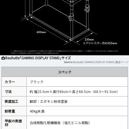
Bauhutte「GAMING DISPLAY STAND」サイズ
Bauhutte「GAMING DISPLAY STAND」製品ページ
スペック
カラー
ブラック
寸法
約 幅25.5cm×奥行60cm×高さ68.5cm（68.5～91.5cm）
表面加工
脚部：エポキシ粉体塗装
耐荷重
40kg未満
甲板の表面
合成樹脂化粧繊維板（塩化ビニル樹脂）
材