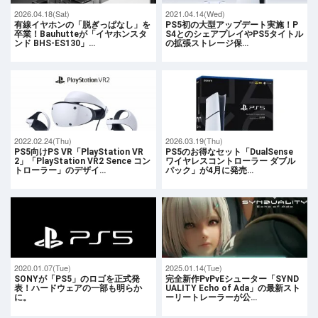
2026.04.18(Sat)
2021.04.14(Wed)
有線イヤホンの「脱ぎっぱなし」を
PS5初の大型アップデート実施！P
卒業！Bauhutteが「イヤホンスタ
S4とのシェアプレイやPS5タイトル
ンド BHS-ES130」…
の拡張ストレージ保…
2022.02.24(Thu)
2026.03.19(Thu)
PS5向けPS VR「PlayStation VR
PS5のお得なセット「DualSense
2」「PlayStation VR2 Sence コン
ワイヤレスコントローラー ダブル
トローラー」のデザイ…
パック」が4月に発売…
2020.01.07(Tue)
2025.01.14(Tue)
SONYが「PS5」のロゴを正式発
完全新作PvPvEシューター「SYND
表！ハードウェアの一部も明らか
UALITY Echo of Ada」の最新スト
に。
ーリートレーラーが公…