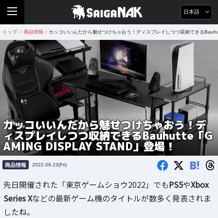
日本語
トップ
商品情報
カッコいいんだから魅せつけちゃおう！ディスプレイしつつ収納できるBauhutte「G
>
>
カッコいいんだから魅せつけちゃおう！デ
ィスプレイしつつ収納できるBauhutte「G
AMING DISPLAY STAND」登場！
B!
商品情報
2022.09.23(Fri)
先日開催された「東京ゲームショウ2022」でも
PS5
や
Xbox
Series X
などの最新ゲーム機のタイトルが数多く発表されま
したね。