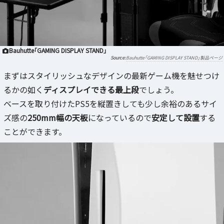
Bauhutte「GAMING DISPLAY STAND」
Bauhutte「GAMING DISPLAY STAND」製品ページ
まずはスタイリッシュなデザインの最新ゲーム機を魅せつけ
るかの如く
ディスプレイできる最上段
でしょう。
ベースを取り付けたPS5を縦置きしても少し余裕のあるサイ
ズ感の
250mm幅の天板
になっているので
安定して設置
する
ことができます。