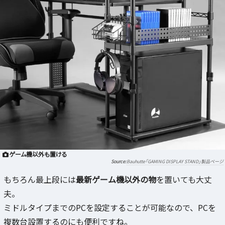
ゲーム機以外も置ける
Bauhutte「GAMING DISPLAY STAND」製品ページ
もちろん最上段には
最新ゲーム機以外の物
を置いても大丈
夫。
ミドルタイプまでのPCを設定することが可能なので、PCを
複数台設置するのにも便利ですね。