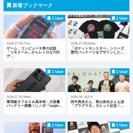
新着ブックマーク
1 User
1 User
2026.07.30(Thu)
2026.07.29(Wed)
ゲーム・コンピュータ界の伝説
「ポケットモンスター」シリーズ
「コモドール」からレトロなY2K
歴代パッケージをデザインした…
デ…
1 User
1 User
2026.07.01(Wed)
2026.06.19(Fri)
軍用級タフネス＆高冷却・大容量
田中美央さん、東山奈央さんも涙
バッテリー搭載！レノボ「Legio…
「プラグマタ」大ヒット記念！…
1 User
1 User