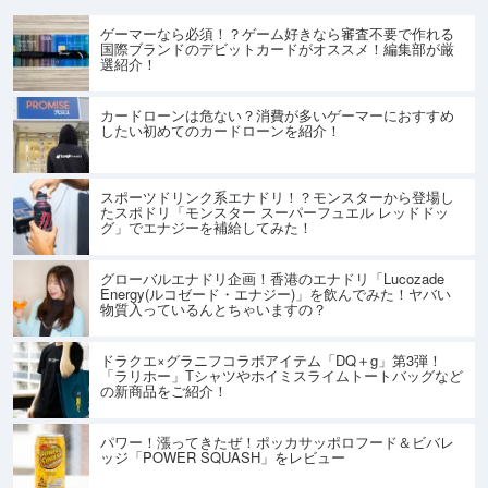
ゲーマーなら必須！？ゲーム好きなら審査不要で作れる
国際ブランドのデビットカードがオススメ！編集部が厳
選紹介！
カードローンは危ない？消費が多いゲーマーにおすすめ
したい初めてのカードローンを紹介！
スポーツドリンク系エナドリ！？モンスターから登場し
たスポドリ「モンスター スーパーフュエル レッドドッ
グ」でエナジーを補給してみた！
グローバルエナドリ企画！香港のエナドリ「Lucozade
Energy(ルコゼード・エナジー)」を飲んでみた！ヤバい
物質入っているんとちゃいますの？
ドラクエ×グラニフコラボアイテム「DQ＋g」第3弾！
「ラリホー」Tシャツやホイミスライムトートバッグなど
の新商品をご紹介！
パワー！漲ってきたぜ！ポッカサッポロフード＆ビバレ
ッジ「POWER SQUASH」をレビュー