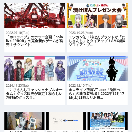
2022.07.19(Tue)
2023.10.23(Mon)
「ホロライブ」のホラー企画「holo
ミツカン初！味ぽんブランドが「に
live ERROR」の完全新作ゲームが発
じさんじ」とタイアップ！SMC組&
売！サウンドト…
ソフィア・ヴ…
2024.11.23(Sat)
2022.12.15(Thu)
「にじさんじファッショナブルオー
ホロライブ所属VTuber「兎田ぺこ
タム」グッズ販売が決定！秋らしい
ら」の新⾐装登場！2022年12月17
7種類のグッズラ…
日(土)21時よりお披…