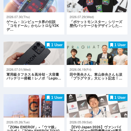
2026.07.30(Thu)
2026.07.29(Wed)
ゲーム・コンピュータ界の伝説
「ポケットモンスター」シリーズ
「コモドール」からレトロなY2K
歴代パッケージをデザインした…
デ…
1 User
1 User
2026.07.01(Wed)
2026.06.19(Fri)
軍用級タフネス＆高冷却・大容量
田中美央さん、東山奈央さんも涙
バッテリー搭載！レノボ「Legio…
「プラグマタ」大ヒット記念！…
1 User
1 User
2026.05.26(Tue)
2026.05.09(Sat)
「ZONe ENERGY」×「ウマ娘」
【EVO Japan 2026】ヴァンパイ
コラボ！「ZONe ENERGY TOUG
アセイヴァー部門優勝のKaji選手