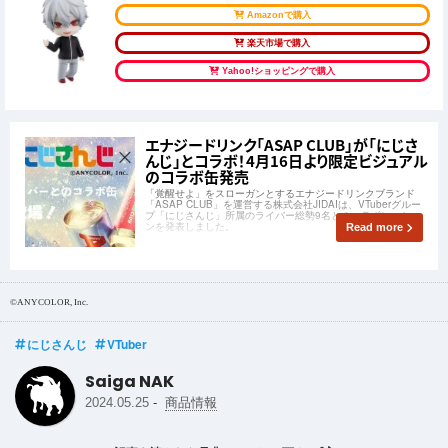
Amazonで購入
楽天市場で購入
Yahoo!ショッピングで購入
エナジードリンク「ASAP CLUB」が「にじさ
んじ」とコラボ！4月16日より限定ビジュアル
のコラボ缶発売
「覚醒せよ」をスローガンとするエナジードリンクブランド
「ASAP CLUB」を運営する株式会社JIDAIは、VTuberグルー
プ「にじさんじ」所属のライバー総勢9名とのコラボレーショ
ンを発表しました。
Read more
©︎ANYCOLOR, Inc.
にじさんじ
VTuber
Saiga NAK
-
2024.05.25
商品情報