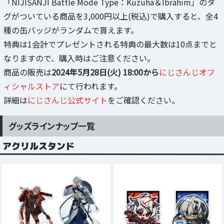
「NIJISANJI Battle Mode Type：Kuzuha＆Ibrahim」のタ
グがついている商品を3,000円以上(税込)で購入すると、全4
種の缶バッジがランダムで貰えます。
特典は1会計でプレゼントされる特典の最大数は10点までと
なりますので、購入時はご注意ください。
商品の販売は
2024年5月28日(火) 18:00から
にじさんじオフ
ィシャルストア
にて行われます。
詳細は
にじさんじ公式サイト
をご確認ください。
グッズラインナップ一覧
アクリルスタンド