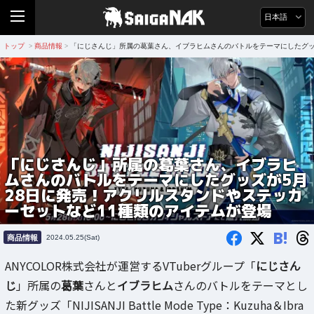
日本語
トップ
商品情報
「にじさんじ」所属の葛葉さん、イブラヒムさんのバトルをテーマにしたグッ
>
>
「にじさんじ」所属の葛葉さん、イブラヒ
ムさんのバトルをテーマにしたグッズが5月
28日に発売！アクリルスタンドやステッカ
ーセットなど11種類のアイテムが登場
B!
商品情報
2024.05.25(Sat)
ANYCOLOR株式会社が運営するVTuberグループ「
にじさん
じ
」所属の
葛葉
さんと
イブラヒム
さんのバトルをテーマとし
た新グッズ「NIJISANJI Battle Mode Type：Kuzuha＆Ibra