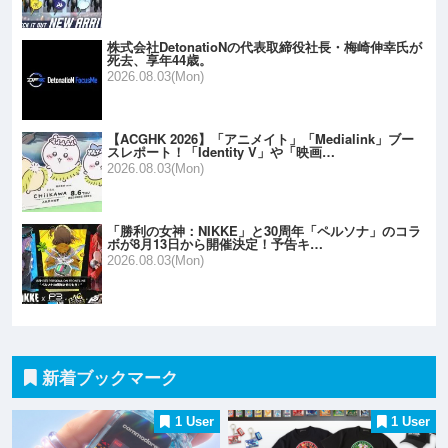
株式会社DetonatioNの代表取締役社長・梅崎伸幸氏が
死去、享年44歳。
2026.08.03(Mon)
【ACGHK 2026】「アニメイト」「Medialink」ブー
スレポート！「Identity V」や「映画…
2026.08.03(Mon)
「勝利の女神：NIKKE」と30周年「ペルソナ」のコラ
ボが8月13日から開催決定！予告キ…
2026.08.03(Mon)
新着ブックマーク
1 User
1 User