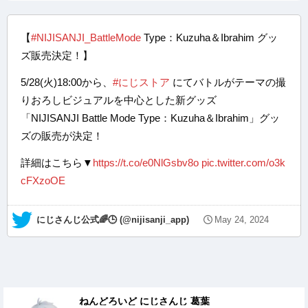
【
#NIJISANJI_BattleMode
Type：Kuzuha＆Ibrahim グッ
ズ販売決定！】
5/28(火)18:00から、
#にじストア
にてバトルがテーマの撮
りおろしビジュアルを中心とした新グッズ
「NIJISANJI Battle Mode Type：Kuzuha＆Ibrahim」グッ
ズの販売が決定！
詳細はこちら▼
https://t.co/e0NlGsbv8o
pic.twitter.com/o3k
cFXzoOE
— にじさんじ公式🌈🕒 (@nijisanji_app)
May 24, 2024
ねんどろいど にじさんじ 葛葉