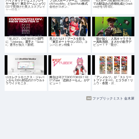
ハイクオリティなコスプレイ
プロeスポーツチーム「Detonati
「eスポーツ対策BREAK OUT」
ヤー達が！東京ゲームショウ2
oN FocusMe」とSpielPlatz株式
でお馴染みの赤穂化成とCreati
022で見掛けた美人コスプレイ
会社がスポン…
vesがを5月5日(…
ヤー特集！
「REJECT」OVERWATCH部門
美人だらけ！ブースを彩る
「龍が如く」人気キャラクタ
に「Undersea」選手と「Gaise
「東京オートサロン2023」コ
ー真島吾朗、まさかの歌手デ
n」選手が加入！新戦…
ンパニオン特集！
ビュー！？「龍が…
LGエレクトロニクス・ジャパ
舞台はRED° TOKYO TOWER！RE
「アンメルツ」が「ストリー
ンから100Hz対応の21:9 ウルト
D° VTuber「恋鈴さーもん」がデ
トファイターII」とコラボ！リ
ラワイドモニタ…
ビュー！
ュウ・春麗・ガ…
ファブリックミスト 金木犀