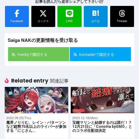
記事を読んだら是非シェアして下さい
B!
Facebook
エックス
LINE
はてな
Threads
Saiga NAKの更新情報を受け取る
Feedlyで購読する
Inoreaderで購読する
Related entry
関連記事
2022.08.25(Thu)
2023.12.18(Mon)
魔界ノりりむ、レイン・パターソン
宝鐘マリンと結婚するのは誰だ！？
など総勢70名以上のライバーが参加
12月21日に「ConoHa byGMO」と
する「にじさん…
のコラボ生配信決定