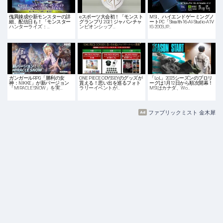
傀異錬成や新モンスターの詳
eスポーツ大会初！「モンスト
MSI、ハイエンドゲーミングノ
細、配信日も！「モンスター
グランプリ 2021 ジャパンチャ
ートPC「Stealth-16-AI-Studio-A1V
ハンターライズ：…
ンピオンシップ…
IG-2003JP…
ガンガールRPG「勝利の女
ONE PIECE ODYSSEYのグッズが
「LoL」2025シーズンのプロリ
神：NIKKE」が新バージョン
貰える！思い出を巡るフォト
ーグは1月12日から順次開幕！
「MIRACLE SNOW」を実…
ラリーイベントが…
MSIはカナダ、Wo…
ファブリックミスト 金木犀