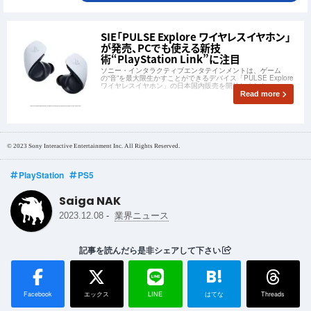
SIE「PULSE Explore ワイヤレスイヤホン」
が発売、PCでも使える新技
術“PlayStation Link”に注目
ソニー・インタラクティブエンタテインメントは、ゲーム
の“音”を最大限生かすことができるデバイス「PULSE Explore
ワイヤレスイヤホン」の日本国内販売を開始しました。
Read more
© 2023 Sony Interactive Entertainment Inc. All Rights Reserved.
PlayStation
PS5
Saiga NAK
-
2023.12.08
業界ニュース
記事を読んだら是非シェアして下さい
B!
Facebook
エックス
LINE
はてな
Threads