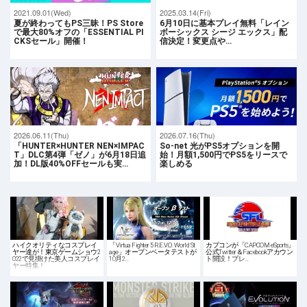
2021.09.01(Wed)
2025.03.14(Fri)
夏が終わってもPS三昧！PS Store
6月10日に基本プレイ無料「レイン
で最大80%オフの「ESSENTIAL PI
ボーシックス シージ エックス」配
CKSセール」開催！
信決定！変更点や…
2026.06.11(Thu)
2026.07.16(Thu)
「HUNTER×HUNTER NEN×IMPAC
So-net 光がPS5オプションを開
T」DLC第4弾「ゼノ」が6月18日追
始！月額1,500円でPS5をリースで
加！DL版40%OFFセールも実…
楽しめる
ハイクオリティなコスプレイ
「Virtua Fighter 5 R.E.V.O. World St
カプコンが「CAPCOM eSports」
ヤー達が！東京ゲームショウ2
age」オープンベータテストが
公式Twitter＆Facebookアカウン
022で見掛けた美人コスプレイ
10月2…
ト開設！プレ…
ヤー特集！