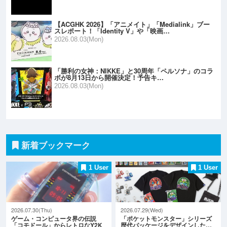
【ACGHK 2026】「アニメイト」「Medialink」ブー
スレポート！「Identity V」や「映画…
2026.08.03(Mon)
「勝利の女神：NIKKE」と30周年「ペルソナ」のコラ
ボが8月13日から開催決定！予告キ…
2026.08.03(Mon)
新着ブックマーク
1 User
1 User
2026.07.30(Thu)
2026.07.29(Wed)
ゲーム・コンピュータ界の伝説
「ポケットモンスター」シリーズ
「コモドール」からレトロなY2K
歴代パッケージをデザインした…