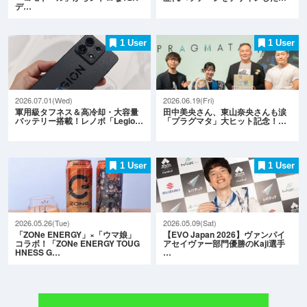
デ…
1 User
1 User
2026.07.01(Wed)
2026.06.19(Fri)
軍用級タフネス＆高冷却・大容量
田中美央さん、東山奈央さんも涙
バッテリー搭載！レノボ「Legio…
「プラグマタ」大ヒット記念！…
1 User
1 User
2026.05.26(Tue)
2026.05.09(Sat)
「ZONe ENERGY」×「ウマ娘」
【EVO Japan 2026】ヴァンパイ
コラボ！「ZONe ENERGY TOUG
アセイヴァー部門優勝のKaji選手
HNESS G…
…