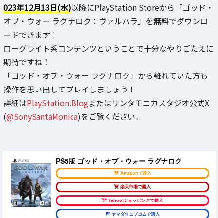
023年12月13日(水)
以降にPlayStation Storeから「ゴッド・
オブ・ウォー ラグナロク：ヴァルハラ」を
無料
でダウンロ
ードできます！
ローグライト系コンテンツということで十分なやりごたえに
期待ですね！
「ゴッド・オブ・ウォー ラグナロク」から離れていた方も
操作を思い出してプレイしましょう！
詳細は
PlayStation.Blog
またはサンタモニカスタジオ公式X
(
@SonySantaMonica
)をご覧ください。
PS5版 ゴッド・オブ・ウォー ラグナロク
Amazonで購入
楽天市場で購入
Yahoo!ショッピングで購入
ヤマダウェブコムで購入