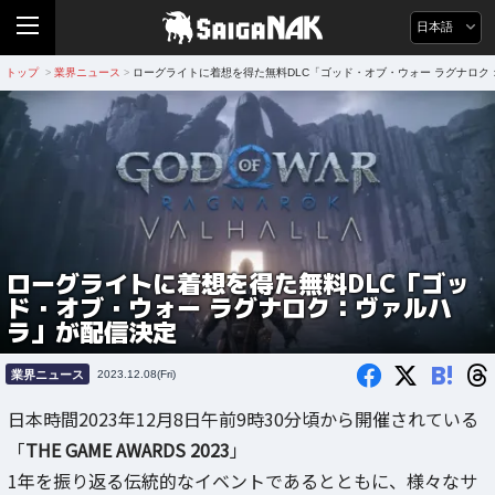
日本語
トップ
業界ニュース
ローグライトに着想を得た無料DLC「ゴッド・オブ・ウォー ラグナロク
>
>
ローグライトに着想を得た無料DLC「ゴッ
ド・オブ・ウォー ラグナロク：ヴァルハ
ラ」が配信決定
B!
業界ニュース
2023.12.08(Fri)
日本時間2023年12月8日午前9時30分頃から開催されている
「
THE GAME AWARDS 2023
」
1年を振り返る伝統的なイベントであるとともに、様々なサ