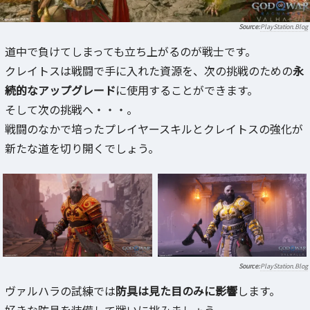
PlayStation.Blog
道中で負けてしまっても立ち上がるのが戦士です。
クレイトスは戦闘で手に入れた資源を、次の挑戦のための
永
続的なアップグレード
に使用することができます。
そして次の挑戦へ・・・。
戦闘のなかで培ったプレイヤースキルとクレイトスの強化が
新たな道を切り開くでしょう。
PlayStation.Blog
ヴァルハラの試練では
防具は見た目のみに影響
します。